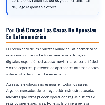
condiciones tienen sus bonos y qué herramientas
de juego responsable ofrece.
Por Qué Crecen Las Casas De Apuestas
En Latinoamérica
El crecimiento de las apuestas online en Latinoamérica se
relaciona con varios factores: mayor uso de pagos
digitales, expansión del acceso móvil, interés por el fútbol
y otros deportes, presencia de operadores internacionales
y desarrollo de contenidos en español.
Aun así, la evolución no es igual en todos los países.
Algunos mercados tienen regulación más estructurada,
mientras que otros pueden operar con reglas distintas o
restricciones específicas. Por eso, la primera revisión