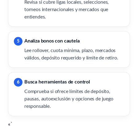
Revisa si cubre ligas locales, selecciones,
torneos internacionales y mercados que
entiendes.
Analiza bonos con cautela
Lee rollover, cuota mínima, plazo, mercados
válidos, depósito requerido y límite de retiro.
Busca herramientas de control
Comprueba si ofrece límites de depósito,
pausas, autoexclusión y opciones de juego
responsable.
«`