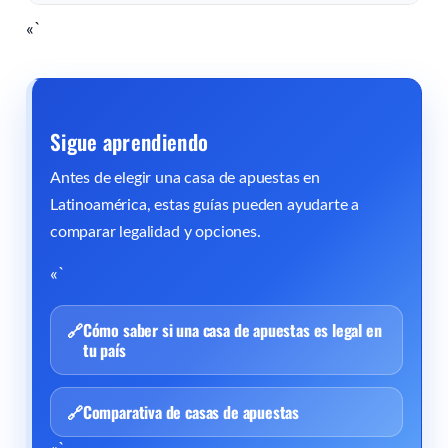
«`
Sigue aprendiendo
Antes de elegir una casa de apuestas en
Latinoamérica, estas guías pueden ayudarte a
comparar legalidad y opciones.
«`
🔗
Cómo saber si una casa de apuestas es legal en
tu país
🔗
Comparativa de casas de apuestas