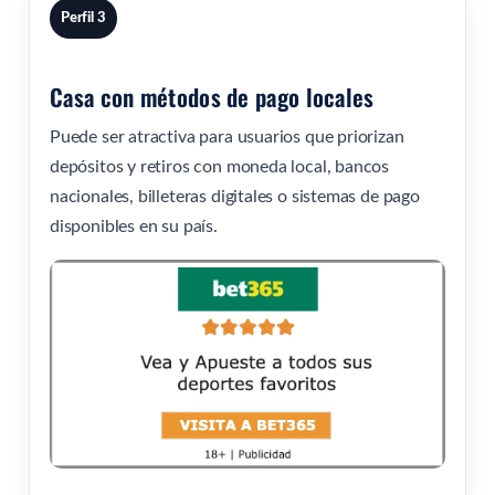
Perfil 3
Casa con métodos de pago locales
Puede ser atractiva para usuarios que priorizan
depósitos y retiros con moneda local, bancos
nacionales, billeteras digitales o sistemas de pago
disponibles en su país.