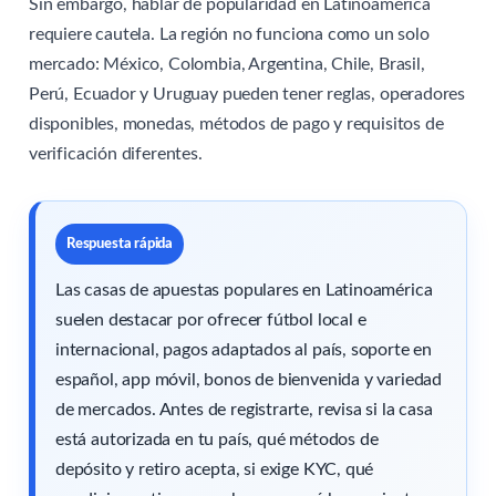
Sin embargo, hablar de popularidad en Latinoamérica
requiere cautela. La región no funciona como un solo
mercado: México, Colombia, Argentina, Chile, Brasil,
Perú, Ecuador y Uruguay pueden tener reglas, operadores
disponibles, monedas, métodos de pago y requisitos de
verificación diferentes.
Respuesta rápida
Las casas de apuestas populares en Latinoamérica
suelen destacar por ofrecer fútbol local e
internacional, pagos adaptados al país, soporte en
español, app móvil, bonos de bienvenida y variedad
de mercados. Antes de registrarte, revisa si la casa
está autorizada en tu país, qué métodos de
depósito y retiro acepta, si exige KYC, qué