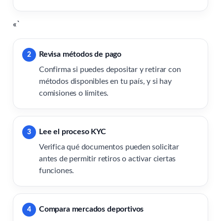
«`
Revisa métodos de pago
Confirma si puedes depositar y retirar con
métodos disponibles en tu país, y si hay
comisiones o límites.
Lee el proceso KYC
Verifica qué documentos pueden solicitar
antes de permitir retiros o activar ciertas
funciones.
Compara mercados deportivos