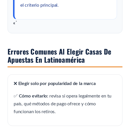
el criterio principal.
«`
Errores Comunes Al Elegir Casas De
Apuestas En Latinoamérica
❌
Elegir solo por popularidad de la marca
✅
Cómo evitarlo:
revisa si opera legalmente en tu
país, qué métodos de pago ofrece y cómo
funcionan los retiros.