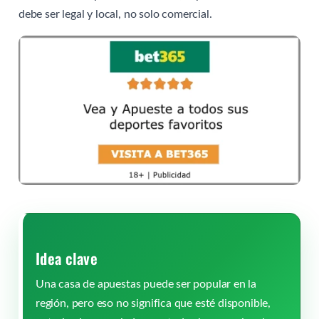
debe ser legal y local, no solo comercial.
Idea clave
Una casa de apuestas puede ser popular en la
región, pero eso no significa que esté disponible,