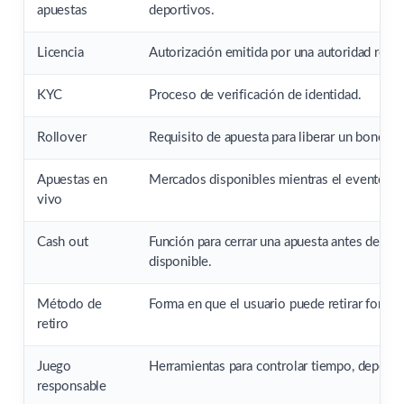
apuestas
deportivos.
Licencia
Autorización emitida por una autoridad regul
KYC
Proceso de verificación de identidad.
Rollover
Requisito de apuesta para liberar un bono.
Apuestas en
Mercados disponibles mientras el evento est
vivo
Cash out
Función para cerrar una apuesta antes del fina
disponible.
Método de
Forma en que el usuario puede retirar fondos
retiro
Juego
Herramientas para controlar tiempo, depósit
responsable