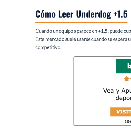
Cómo Leer Underdog +1.5
Cuando un equipo aparece en
+1.5
, puede cubr
Este mercado suele usarse cuando se espera u
competitivo.