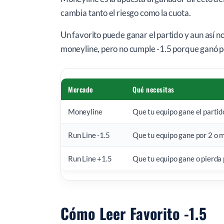
cambia tanto el riesgo como la cuota.
Un favorito puede ganar el partido y aun así no
moneyline, pero no cumple -1.5 porque ganó po
Mercado
Qué necesitas
Moneyline
Que tu equipo gane el partid
Run Line -1.5
Que tu equipo gane por 2 o m
Run Line +1.5
Que tu equipo gane o pierda 
Cómo Leer Favorito -1.5