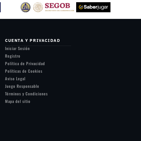
CUENTA Y PRIVACIDAD
Iniciar Sesión
Registro
Política de Privacidad
Políticas de Cookies
Aviso Legal
Juego Responsable
Términos y Condiciones
Mapa del sitio