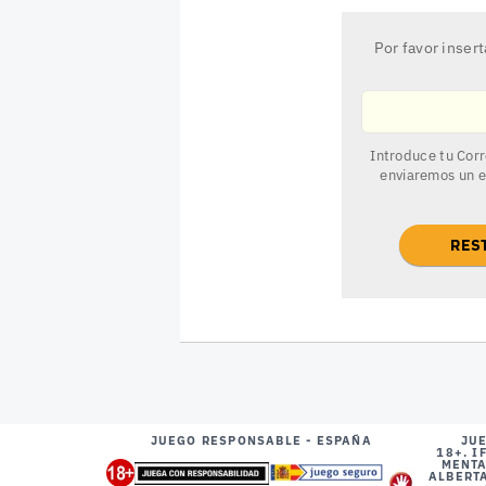
Por favor inser
Introduce tu Corr
enviaremos un e
JUEGO RESPONSABLE - ESPAÑA
JU
18+. I
MENTA
ALBERTA