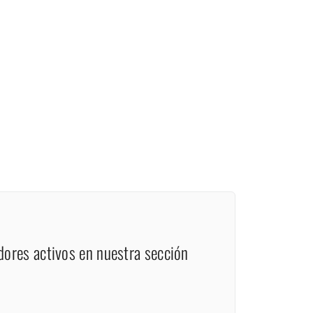
dores activos en nuestra sección