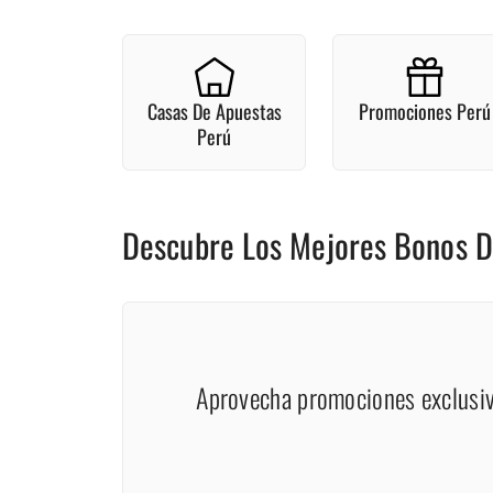
Casas De Apuestas
Promociones Perú
Perú
Descubre Los Mejores Bonos D
Aprovecha promociones exclusiva