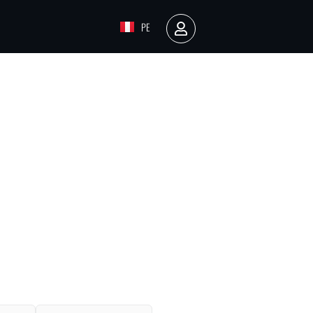
PE
GLB