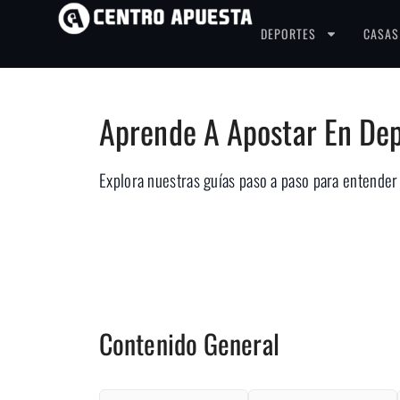
DEPORTES
CASAS
Aprende A Apostar En Dep
Explora nuestras guías paso a paso para entender
Contenido General