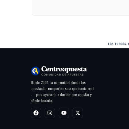
LOS JUEGOS 
Desde 2001, la comunidad donde los
apostantes comparten su experiencia real
— para ayudarte a decidir qué apostar y
dónde hacerlo.