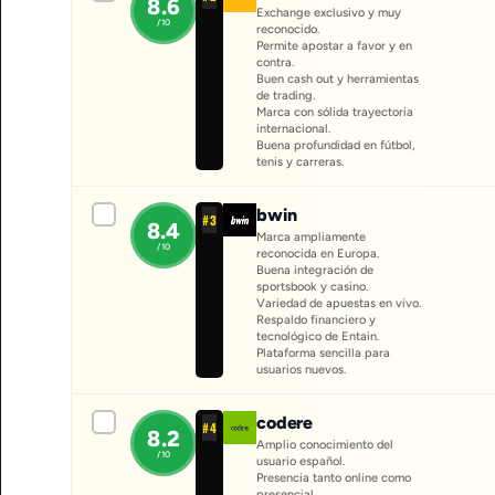
8.6
Exchange exclusivo y muy
/10
reconocido.
Permite apostar a favor y en
contra.
Buen cash out y herramientas
de trading.
Marca con sólida trayectoria
internacional.
Buena profundidad en fútbol,
tenis y carreras.
bwin
8.4
Marca ampliamente
/10
reconocida en Europa.
Buena integración de
sportsbook y casino.
Variedad de apuestas en vivo.
Respaldo financiero y
tecnológico de Entain.
Plataforma sencilla para
usuarios nuevos.
codere
8.2
Amplio conocimiento del
/10
usuario español.
Presencia tanto online como
presencial.