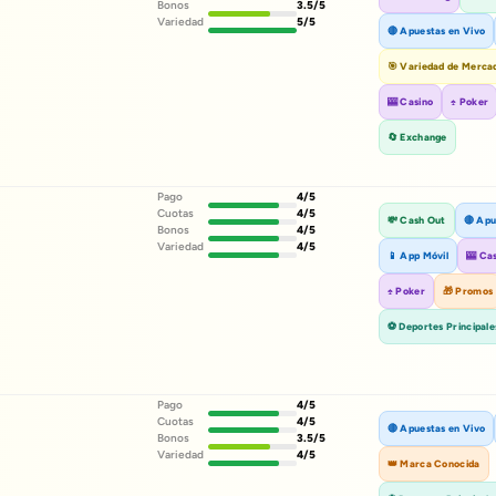
Bonos
3.5/5
Variedad
5/5
🔴 Apuestas en Vivo
🎯 Variedad de Merca
🎰 Casino
♠️ Poker
🔄 Exchange
Pago
4/5
Cuotas
4/5
💸 Cash Out
🔴 Apu
Bonos
4/5
Variedad
4/5
📱 App Móvil
🎰 Ca
♠️ Poker
🎁 Promos
⚽ Deportes Principale
Pago
4/5
Cuotas
4/5
🔴 Apuestas en Vivo
Bonos
3.5/5
Variedad
4/5
👑 Marca Conocida