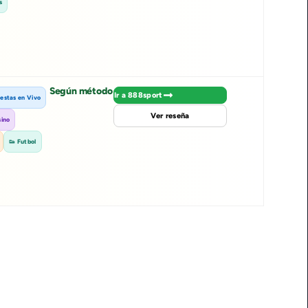
s
Según método
Ir a
888sport
estas en Vivo
Ver reseña
sino
👟 Futbol