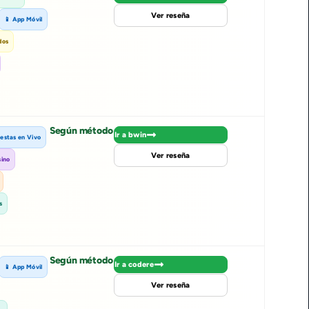
Ver reseña
📱 App Móvil
dos
Según método
Ir a
bwin
estas en Vivo
Ver reseña
sino
s
Según método
Ir a
codere
📱 App Móvil
Ver reseña