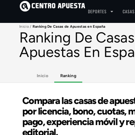
DEPORTES
CASAS
Inicio
/
Ranking De Casas de Apuestas en España
Ranking De Casas
Apuestas En Esp
Inicio
Ranking
Compara las casas de apues
por licencia, bono, cuotas,
pago, experiencia móvil y r
editorial.