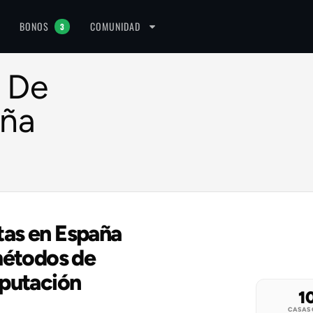
BONOS
COMUNIDAD
3
 De
aña
tas en España
 métodos de
eputación
1
CASAS