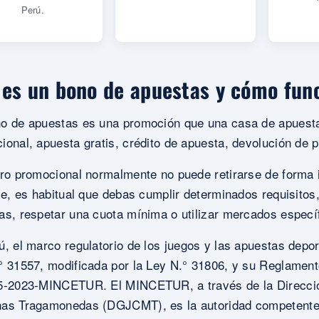
Perú.
es un bono de apuestas y cómo fun
o de apuestas es una promoción que una casa de apuesta
ional, apuesta gratis, crédito de apuesta, devolución de p
ero promocional normalmente no puede retirarse de forma i
ble, es habitual que debas cumplir determinados requisito
as, respetar una cuota mínima o utilizar mercados especí
ú, el marco regulatorio de los juegos y las apuestas depor
° 31557, modificada por la Ley N.° 31806, y su Reglamen
5-2023-MINCETUR. El MINCETUR, a través de la Direcció
as Tragamonedas (DGJCMT), es la autoridad competente 