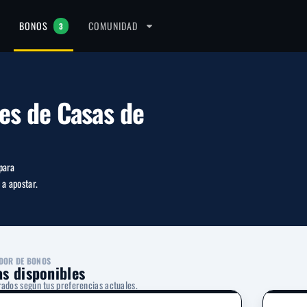
BONOS
COMUNIDAD
3
es de Casas de
para
 a apostar.
DOR DE BONOS
as disponibles
rados según tus preferencias actuales.