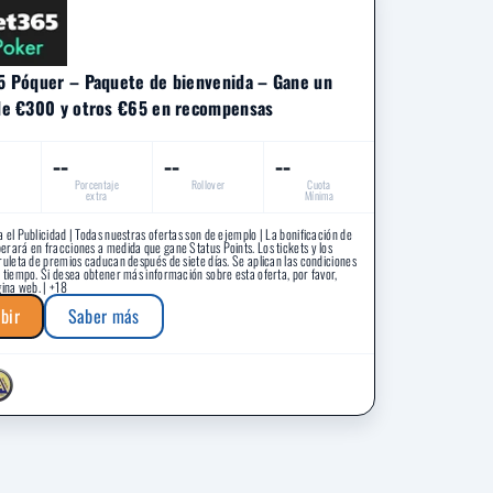
 Póquer – Paquete de bienvenida – Gane un
de €300 y otros €65 en recompensas
--
--
--
Porcentaje
Rollover
Cuota
o
extra
Mínima
a el Publicidad | Todas nuestras ofertas son de ejemplo | La bonificación de
erará en fracciones a medida que gane Status Points. Los tickets y los
 ruleta de premios caducan después de siete días. Se aplican las condiciones
e tiempo. Si desea obtener más información sobre esta oferta, por favor,
ágina web. | +18
bir
Saber más