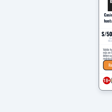
Casi
hast
S/5
Bo
Máx
Valido h
más en C
deben ap
restricc
Re