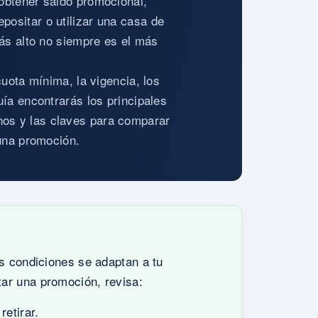
obtener saldo promocional,
epositar o utilizar una casa de
ás alto no siempre es el más
 cuota mínima, la vigencia, los
uía encontrarás los principales
nos y las claves para comparar
una promoción.
s condiciones se adaptan a tu
tar una promoción, revisa:
etirar.