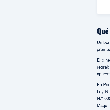
Qué 
Un bon
promoc
El din
retira
apuest
En Per
Ley N.
N.° 00
Máquin