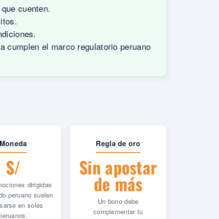
 que cuenten.
itos.
ndiciones.
a cumplen el marco regulatorio peruano
Moneda
Regla de oro
S/
Sin apostar
de más
ociones dirigidas
do peruano suelen
Un bono debe
sarse en soles
complementar tu
peruanos.