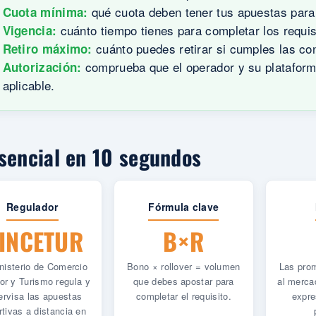
qué cuota deben tener tus apuestas para
Cuota mínima:
cuánto tiempo tienes para completar los requis
Vigencia:
cuánto puedes retirar si cumples las co
Retiro máximo:
comprueba que el operador y su plataform
Autorización:
aplicable.
sencial en 10 segundos
Regulador
Fórmula clave
INCETUR
B×R
nisterio de Comercio
Bono × rollover = volumen
Las prom
ior y Turismo regula y
que debes apostar para
al merca
ervisa las apuestas
completar el requisito.
expre
rtivas a distancia en