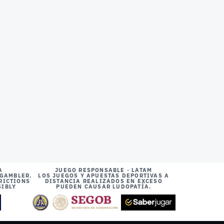
A
JUEGO RESPONSABLE · LATAM
-GAMBLER.
LOS JUEGOS Y APUESTAS DEPORTIVAS A
RICTIONS
DISTANCIA REALIZADOS EN EXCESO
SIBLY
PUEDEN CAUSAR LUDOPATÍA.