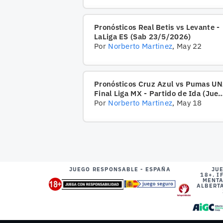
Pronósticos Real Betis vs Levante -
LaLiga ES (Sab 23/5/2026)
Por
Norberto Martinez
, May 22
Pronósticos Cruz Azul vs Pumas U
Final Liga MX - Partido de Ida (Jue
21/5/2026)
Por
Norberto Martinez
, May 18
JUEGO RESPONSABLE - ESPAÑA
JU
18+. I
MENTA
ALBERTA