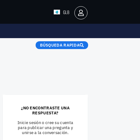
GLB
AR
BÚSQUEDA RAPIDA
¿NO ENCONTRASTE UNA
RESPUESTA?
Inicie sesión o cree su cuenta
para publicar una pregunta y
unirse a la conversación.