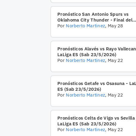
Pronóstico San Antonio Spurs vs
Oklahoma City Thunder - Final del
Oeste NBA
Por
Norberto Martinez
, May 28
Pronósticos Alavés vs Rayo Vallecan
LaLiga ES (Sab 23/5/2026)
Por
Norberto Martinez
, May 22
Pronósticos Getafe vs Osasuna - La
ES (Sab 23/5/2026)
Por
Norberto Martinez
, May 22
Pronósticos Celta de Vigo vs Sevilla 
LaLiga ES (Sab 23/5/2026)
Por
Norberto Martinez
, May 22