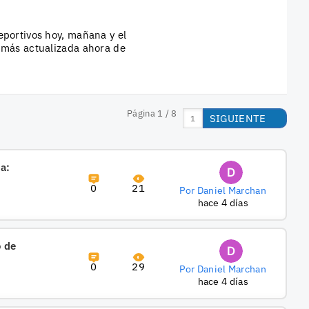
eportivos hoy, mañana y el
 más actualizada ahora de
Página 1 / 8
SIGUIENTE
a:
0
21
Por Daniel Marchan
hace 4 días
o de
0
29
Por Daniel Marchan
hace 4 días