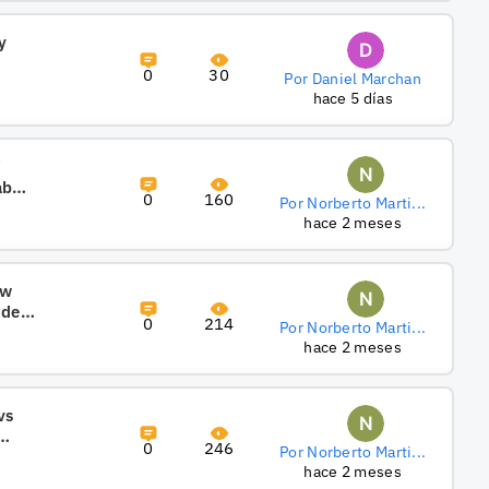
y
0
30
Por Daniel Marchan
hace 5 días
Y
ab
0
160
Por Norberto Marti...
hace 2 meses
ew
 de
0
214
Por Norberto Marti...
hace 2 meses
vs
0
246
Por Norberto Marti...
hace 2 meses