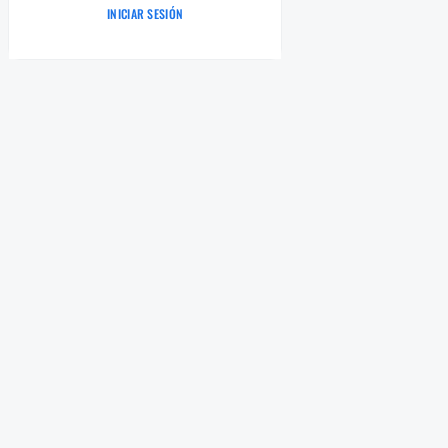
INICIAR SESIÓN