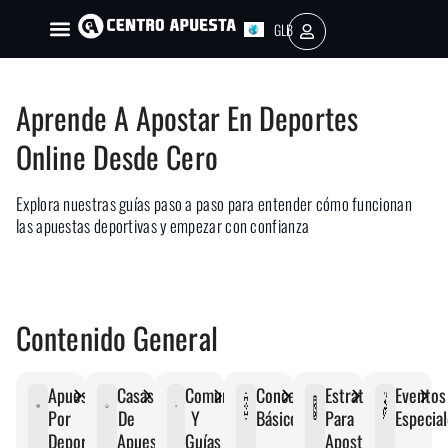
GLB
AR
Aprende A Apostar En Deportes
Online Desde Cero
Explora nuestras guías paso a paso para entender cómo funcionan
las apuestas deportivas y empezar con confianza
Contenido General
Apuestas
Casas
Comunidad
Conceptos
Estrategias
Eventos
Por
De
Y
Básicos
Para
Especia
Deportes
Apuestas
Guías
Apostar