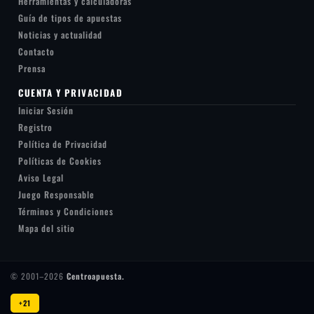
Herramientas y calculadoras
Guía de tipos de apuestas
Noticias y actualidad
Contacto
Prensa
CUENTA Y PRIVACIDAD
Iniciar Sesión
Registro
Política de Privacidad
Políticas de Cookies
Aviso Legal
Juego Responsable
Términos y Condiciones
Mapa del sitio
© 2001–2026
Centroapuesta.
+21