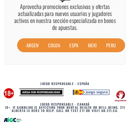
Aprovecha promociones exclusivas y ofertas
actualizadas para nuevos usuarios y jugadores
activos en nuestra sección especializada en bonos
de apuestas.
ARGENTINA
COLOMBIA
ESPAÑA
MEXICO
PERU
JUEGO RESPONSABLE - ESPAÑA
JUEGO RESPONSABLE - CANADÁ
18+. IF GAMBLING IS AFFECTING YOUR MENTAL HEALTH OR WELL-BEING, 211
ALBERTA IS HERE TO HELP. CALL OR TEXT 211 OR VISIT AB.211.CA.