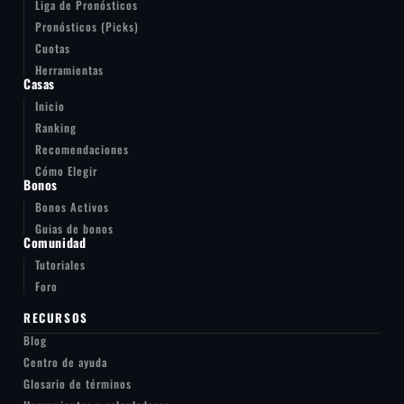
Liga de Pronósticos
Pronósticos (Picks)
Cuotas
Herramientas
Casas
Inicio
Ranking
Recomendaciones
Cómo Elegir
Bonos
Bonos Activos
Guias de bonos
Comunidad
Tutoriales
Foro
RECURSOS
Blog
Centro de ayuda
Glosario de términos