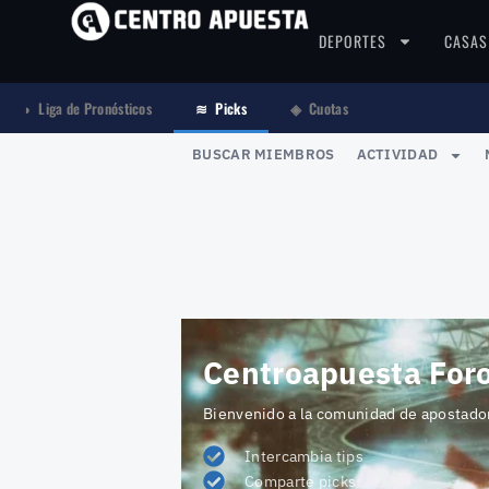
DEPORTES
CASAS
◑
Liga de Pronósticos
≋
Picks
◈
Cuotas
BUSCAR MIEMBROS
ACTIVIDAD
Centroapuesta For
Bienvenido a la comunidad de apostado
Intercambia tips
Comparte picks