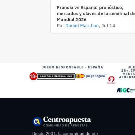
Francia vs España: pronóstico,
mercados y claves de la semifinal de
Mundial 2026
Por
Daniel Marchan
, Jul 14
JUEGO RESPONSABLE - ESPAÑA
JU
18+. I
MENTA
ALBERTA
Desde 2001, la comunidad donde