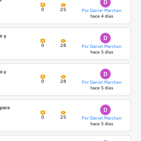
0
25
Por Daniel Marchan
hace 4 días
o y
0
28
Por Daniel Marchan
hace 5 días
o y
0
28
Por Daniel Marchan
hace 5 días
 para
0
25
Por Daniel Marchan
hace 5 días