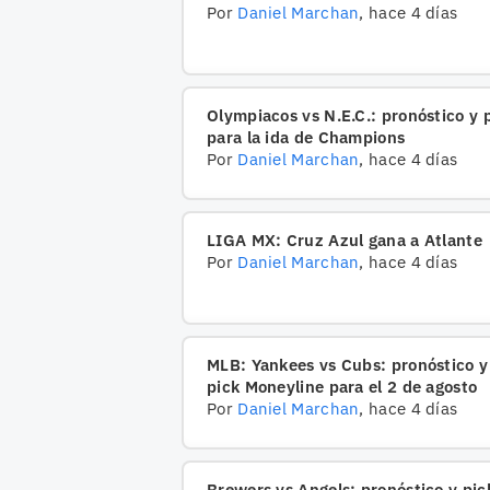
Por
Daniel Marchan
, hace 4 días
Olympiacos vs N.E.C.: pronóstico y 
para la ida de Champions
Por
Daniel Marchan
, hace 4 días
LIGA MX: Cruz Azul gana a Atlante
Por
Daniel Marchan
, hace 4 días
MLB: Yankees vs Cubs: pronóstico y
pick Moneyline para el 2 de agosto
Por
Daniel Marchan
, hace 4 días
Brewers vs Angels: pronóstico y pic