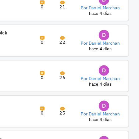
0
21
Por Daniel Marchan
hace 4 días
pick
0
22
Por Daniel Marchan
hace 4 días
0
26
Por Daniel Marchan
hace 4 días
0
25
Por Daniel Marchan
hace 4 días
k