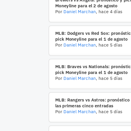
Moneyline para el 2 de agosto
Por
Daniel Marchan
, hace 4 días
MLB: Dodgers vs Red Sox: pronóstic
pick Moneyline para el 1 de agosto
Por
Daniel Marchan
, hace 5 días
MLB: Braves vs Nationals: pronóstic
pick Moneyline para el 1 de agosto
Por
Daniel Marchan
, hace 5 días
MLB: Rangers vs Astros: pronóstico
las primeras cinco entradas
Por
Daniel Marchan
, hace 5 días