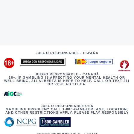
JUEGO RESPONSABLE - ESPAÑA
JUEGO RESPONSABLE - CANADÁ
18+. IF GAMBLING IS AFFECTING YOUR MENTAL HEALTH OR
WELL-BEING, 211 ALBERTA IS HERE TO HELP. CALL OR TEXT 211
OR VISIT AB.211.CA.
JUEGO RESPONSABLE USA
GAMBLING PROBLEM? CALL 1-800-GAMBLER. AGE, LOCATION,
AND OTHER RESTRICTIONS APPLY. PLEASE PLAY RESPONSIBLY