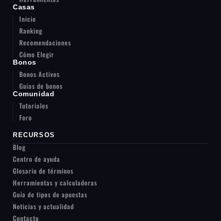
Casas
Inicio
Ranking
Recomendaciones
Cómo Elegir
Bonos
Bonos Activos
Guias de bonos
Comunidad
Tutoriales
Foro
RECURSOS
Blog
Centro de ayuda
Glosario de términos
Herramientas y calculadoras
Guía de tipos de apuestas
Noticias y actualidad
Contacto