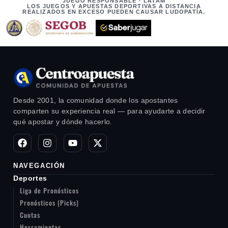
JUEGO RESPONSABLE · LATAM
LOS JUEGOS Y APUESTAS DEPORTIVAS A DISTANCIA
REALIZADOS EN EXCESO PUEDEN CAUSAR LUDOPATÍA.
Desde 2001, la comunidad donde los apostantes
comparten su experiencia real — para ayudarte a decidir
qué apostar y dónde hacerlo.
NAVEGACIÓN
Deportes
Liga de Pronósticos
Pronósticos (Picks)
Cuotas
Herramientas