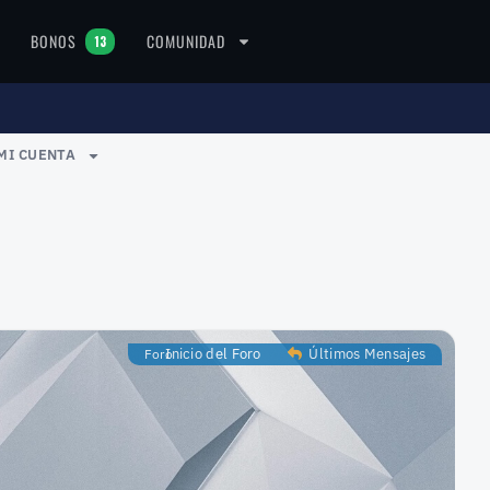
BONOS
COMUNIDAD
13
MI CUENTA
Inicio del Foro
|
Últimos Mensajes