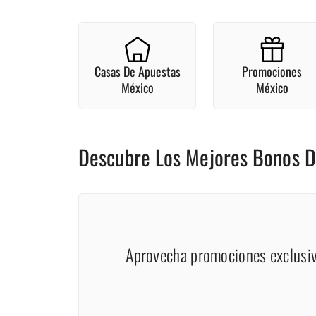
Casas De Apuestas
Promociones
México
México
Descubre Los Mejores Bonos D
Aprovecha promociones exclusiva