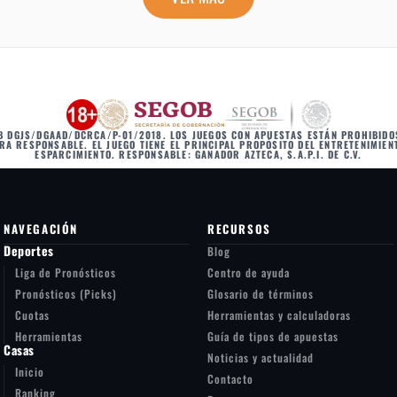
B DGJS/DGAAD/DCRCA/P-01/2018. LOS JUEGOS CON APUESTAS ESTÁN PROHIBID
RA RESPONSABLE. EL JUEGO TIENE EL PRINCIPAL PROPÓSITO DEL ENTRETENIMIENT
ESPARCIMIENTO. RESPONSABLE: GANADOR AZTECA, S.A.P.I. DE C.V.
NAVEGACIÓN
RECURSOS
Deportes
Blog
Liga de Pronósticos
Centro de ayuda
Pronósticos (Picks)
Glosario de términos
Cuotas
Herramientas y calculadoras
Herramientas
Guía de tipos de apuestas
Casas
Noticias y actualidad
Inicio
Contacto
Ranking