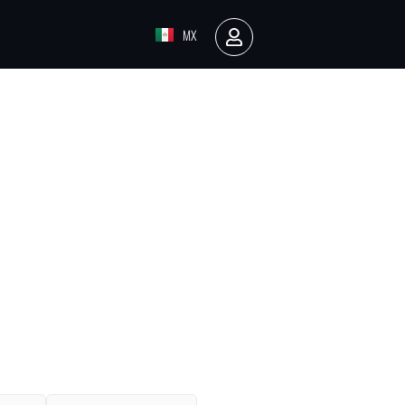
MX
GLB