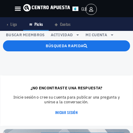
GLB
AR
◑
Liga
≋
Picks
◈
Cuotas
BUSCAR MIEMBROS
ACTIVIDAD
MI CUENTA
BÚSQUEDA RAPIDA
¿NO ENCONTRASTE UNA RESPUESTA?
Inicie sesión o cree su cuenta para publicar una pregunta y
unirse a la conversación.
INICIAR SESIÓN