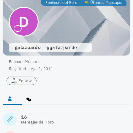
Inicio del Foro
|
Últimos Mensajes
galazpardo
@galazpardo
Eminent Member
Registrado: Ago 1, 2011
Follow
16
Mensajes del Foro