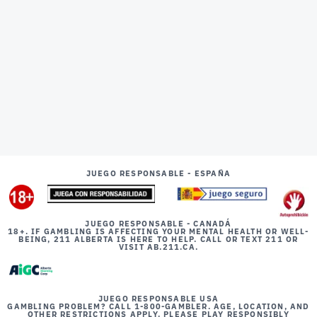
JUEGO RESPONSABLE - ESPAÑA
JUEGO RESPONSABLE - CANADÁ
18+. IF GAMBLING IS AFFECTING YOUR MENTAL HEALTH OR WELL-
BEING, 211 ALBERTA IS HERE TO HELP. CALL OR TEXT 211 OR
VISIT AB.211.CA.
JUEGO RESPONSABLE USA
GAMBLING PROBLEM? CALL 1-800-GAMBLER. AGE, LOCATION, AND
OTHER RESTRICTIONS APPLY. PLEASE PLAY RESPONSIBLY