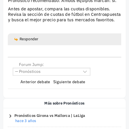
Pronóstico recomendado: Ambos equipos marcan: sí.
Antes de apostar, compara las cuotas disponibles.
Revisa la sección de
cuotas de fútbol
en Centroapuesta
y busca el mejor precio para tus mercados favoritos.
Responder
Forum Jump:
Anterior debate
Siguiente debate
Más sobre Pronósticos
Pronósticos Girona vs Mallorca | LaLiga
hace 3 años