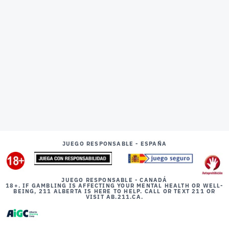
JUEGO RESPONSABLE - ESPAÑA
JUEGO RESPONSABLE - CANADÁ
18+. IF GAMBLING IS AFFECTING YOUR MENTAL HEALTH OR WELL-
BEING, 211 ALBERTA IS HERE TO HELP. CALL OR TEXT 211 OR
VISIT AB.211.CA.