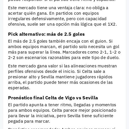
Este mercado tiene una ventaja clara: no obliga a
acertar quién gana. En partidos con equipos
irregulares defensivamente, pero con capacidad
ofensiva, suele ser una opción más lógica que el 1X2.
Pick alternativo: más de 2.5 goles
El más de 2.5 goles también encaja con el guion. Si
ambos equipos marcan, el partido solo necesita un gol
más para superar la línea. Marcadores como 2-1, 1-2 o
2-2 son escenarios razonables para este tipo de duelo.
Este mercado gana valor si las alineaciones muestran
perfiles ofensivos desde el inicio. Si Celta sale a
presionar alto y Sevilla mantiene jugadores rápidos
arriba, el partido puede tener más ocasiones de las
esperadas.
Pronóstico final Celta de Vigo vs Sevilla
El partido apunta a tener ritmo, llegadas y momentos
para ambos equipos. Celta parece mejor posicionado
para llevar la iniciativa, pero Sevilla tiene suficiente
pegada para marcar.