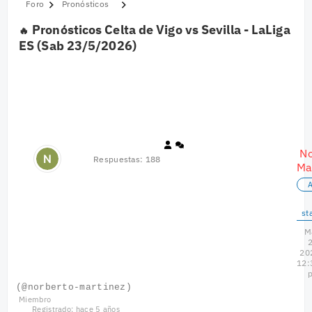
Pronósticos
Pronósticos Celta de Vigo vs Sevilla - LaLiga
ES (Sab 23/5/2026)
No
Respuestas: 188
Ma
st
M
2
20
12:
(@norberto-martinez)
Miembro
Registrado: hace 5 años