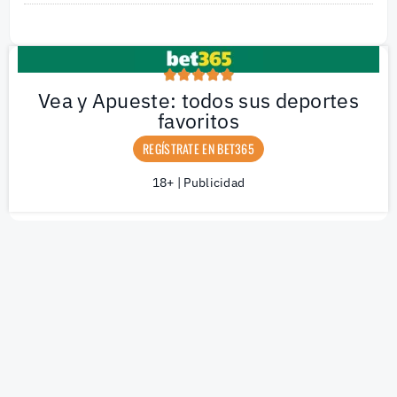
Vea y Apueste: todos sus deportes
favoritos
REGÍSTRATE EN BET365
18+ | Publicidad