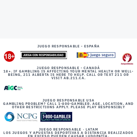
JUEGO RESPONSABLE - ESPAÑA
JUEGO RESPONSABLE - CANADÁ
18+. IF GAMBLING IS AFFECTING YOUR MENTAL HEALTH OR WELL-
BEING, 211 ALBERTA IS HERE TO HELP. CALL OR TEXT 211 OR
VISIT AB.211.CA.
JUEGO RESPONSABLE USA
GAMBLING PROBLEM? CALL 1-800-GAMBLER. AGE, LOCATION, AND
OTHER RESTRICTIONS APPLY. PLEASE PLAY RESPONSIBLY
JUEGO RESPONSABLE · LATAM
LOS JUEGOS Y APUESTAS DEPORTIVAS A DISTANCIA REALIZADOS
EN EXCESO PUEDEN CAUSAR LUDOPATÍA.