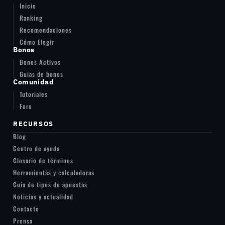
Inicio
Ranking
Recomendaciones
Cómo Elegir
Bonos
Bonos Activos
Guias de bonos
Comunidad
Tutoriales
Foro
RECURSOS
Blog
Centro de ayuda
Glosario de términos
Herramientas y calculadoras
Guía de tipos de apuestas
Noticias y actualidad
Contacto
Prensa