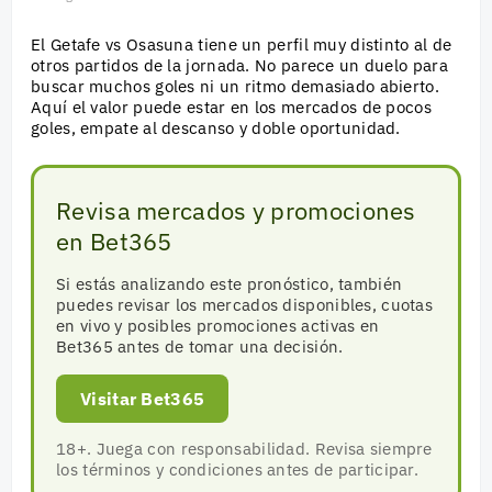
El Getafe vs Osasuna tiene un perfil muy distinto al de
otros partidos de la jornada. No parece un duelo para
buscar muchos goles ni un ritmo demasiado abierto.
Aquí el valor puede estar en los mercados de pocos
goles, empate al descanso y doble oportunidad.
Revisa mercados y promociones
en Bet365
Si estás analizando este pronóstico, también
puedes revisar los mercados disponibles, cuotas
en vivo y posibles promociones activas en
Bet365 antes de tomar una decisión.
Visitar Bet365
18+. Juega con responsabilidad. Revisa siempre
los términos y condiciones antes de participar.