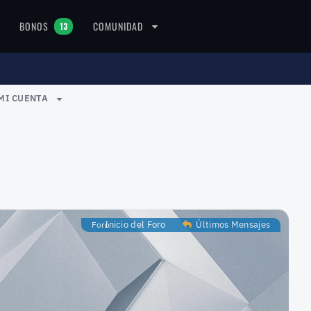
BONOS
COMUNIDAD
13
MI CUENTA
Inicio del Foro
|
Últimos Mensajes