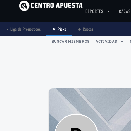
DEPORTES
CASAS
◑
Liga de Pronósticos
≋
Picks
◈
Cuotas
BUSCAR MIEMBROS
ACTIVIDAD