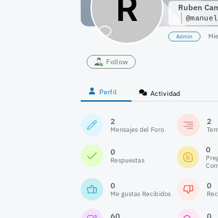
Ruben Cam
@manuel
Mi
Admin
Follow
Perfil
Actividad
2
2
Mensajes del Foro
Te
0
0
Pre
Respuestas
Com
0
0
Me gustas Recibidos
Rec
60
0