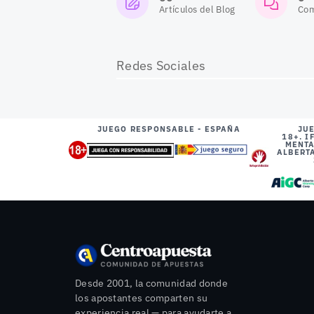
Artículos del Blog
Com
Redes Sociales
JUEGO RESPONSABLE - ESPAÑA
JU
18+. I
MENTA
ALBERTA
Desde 2001, la comunidad donde
los apostantes comparten su
experiencia real — para ayudarte a