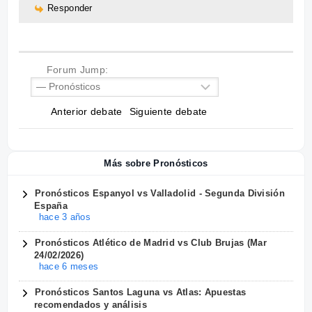
Responder
Forum Jump:
Anterior debate
Siguiente debate
Más sobre Pronósticos
Pronósticos Espanyol vs Valladolid - Segunda División
España
hace 3 años
Pronósticos Atlético de Madrid vs Club Brujas (Mar
24/02/2026)
hace 6 meses
Pronósticos Santos Laguna vs Atlas: Apuestas
recomendados y análisis