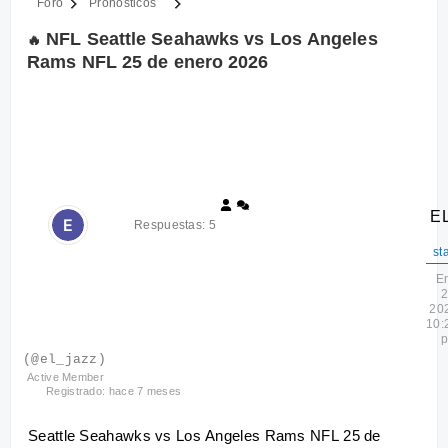
Pronósticos
NFL Seattle Seahawks vs Los Angeles
Rams NFL 25 de enero 2026
E
Respuestas: 5
st
E
2
20
10:
(@el_jazz)
Active Member
Registrado: hace 7 meses
Seattle Seahawks
vs
Los Angeles Rams
NFL 25 de