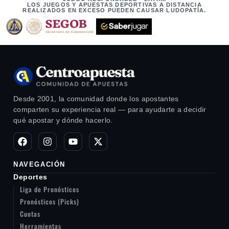
LOS JUEGOS Y APUESTAS DEPORTIVAS A DISTANCIA
REALIZADOS EN EXCESO PUEDEN CAUSAR LUDOPATÍA.
Desde 2001, la comunidad donde los apostantes
comparten su experiencia real — para ayudarte a decidir
qué apostar y dónde hacerlo.
NAVEGACIÓN
Deportes
Liga de Pronósticos
Pronósticos (Picks)
Cuotas
Herramientas