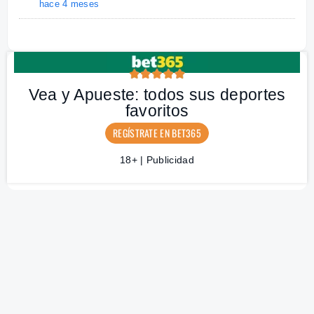
hace 4 meses
Vea y Apueste: todos sus deportes
favoritos
REGÍSTRATE EN BET365
18+ | Publicidad