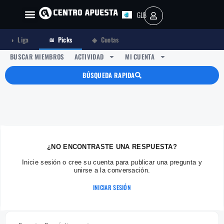
GLB
AR
◑
Liga
≋
Picks
◈
Cuotas
BUSCAR MIEMBROS
ACTIVIDAD
MI CUENTA
BÚSQUEDA RAPIDA
¿NO ENCONTRASTE UNA RESPUESTA?
Inicie sesión o cree su cuenta para publicar una pregunta y
unirse a la conversación.
INICIAR SESIÓN