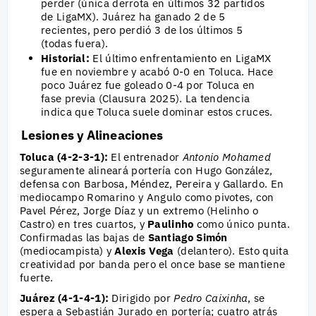
perder (única derrota en últimos 32 partidos
de LigaMX). Juárez ha ganado 2 de 5
recientes, pero perdió 3 de los últimos 5
(todas fuera).
Historial:
El último enfrentamiento en LigaMX
fue en noviembre y acabó 0-0 en Toluca. Hace
poco Juárez fue goleado 0-4 por Toluca en
fase previa (Clausura 2025). La tendencia
indica que Toluca suele dominar estos cruces.
Lesiones y Alineaciones
Toluca (4-2-3-1):
El entrenador
Antonio Mohamed
seguramente alineará portería con Hugo González,
defensa con Barbosa, Méndez, Pereira y Gallardo. En
mediocampo Romarino y Angulo como pivotes, con
Pavel Pérez, Jorge Díaz y un extremo (Helinho o
Castro) en tres cuartos, y
Paulinho
como único punta.
Confirmadas las bajas de
Santiago Simón
(mediocampista) y
Alexis Vega
(delantero). Esto quita
creatividad por banda pero el once base se mantiene
fuerte.
Juárez (4-1-4-1):
Dirigido por
Pedro Caixinha
, se
espera a Sebastián Jurado en portería; cuatro atrás