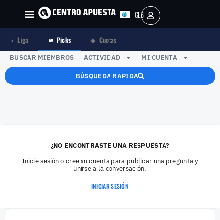
GLB
AR
◑
Liga
≋
Picks
◈
Cuotas
BUSCAR MIEMBROS
ACTIVIDAD
MI CUENTA
BÚSQUEDA RAPIDA
¿NO ENCONTRASTE UNA RESPUESTA?
Inicie sesión o cree su cuenta para publicar una pregunta y
unirse a la conversación.
INICIAR SESIÓN