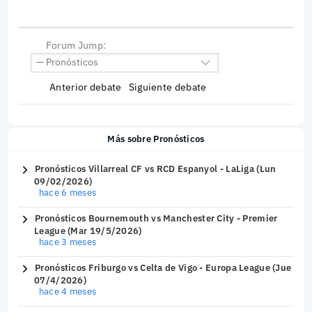
Forum Jump:
Anterior debate
Siguiente debate
Más sobre Pronósticos
Pronósticos Villarreal CF vs RCD Espanyol - LaLiga (Lun
09/02/2026)
hace 6 meses
Pronósticos Bournemouth vs Manchester City - Premier
League (Mar 19/5/2026)
hace 3 meses
Pronósticos Friburgo vs Celta de Vigo - Europa League (Jue
07/4/2026)
hace 4 meses