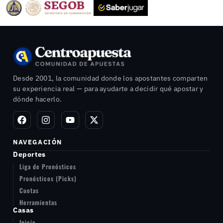
Desde 2001, la comunidad donde los apostantes comparten
su experiencia real — para ayudarte a decidir qué apostar y
dónde hacerlo.
NAVEGACIÓN
Deportes
Liga de Pronósticos
Pronósticos (Picks)
Cuotas
Herramientas
Casas
Inicio