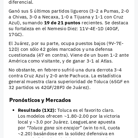
diferencial.
Ganó sus 5 últimos partidos ligueros (3-2 a Pumas, 2-0
a Chivas, 3-0 a Necaxa, 1-0 a Tijuana y 1-1 con Cruz
Azul), sumando
19 de 21 puntos
recientes. Se destaca
su fortaleza en el Nemesio Diez: 11V-4E-1D (40GF,
17GC).
El Juárez, por su parte, ocupa puestos bajos (9V-7E-
12D) con sólo 42 goles marcados y una defensa
cuestionada (47 en contra). Viene de un buen 1-2 ante
América como visitante, y de ganar 3-1 al Atlas.
No obstante, en febrero sufrió una dura derrota 3-4
contra Cruz Azul y 2-0 ante Pachuca. La estadística
general muestra clara superioridad de Toluca (65GF en
32 partidos vs 42GF/28PJ de Juárez).
Pronósticos y Mercados
Resultado (1X2):
Toluca es el favorito claro.
Los modelos ofrecen ~1.80-2.00 por la victoria
local y ~3.0 por Juárez. LeagueLane apuesta
por
“Toluca gana sin encajar”
(win to nil, cuota
~2.20) basándose en la solidez defensiva en