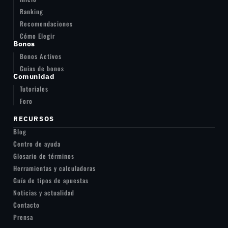
Ranking
Recomendaciones
Cómo Elegir
Bonos
Bonos Activos
Guias de bonos
Comunidad
Tutoriales
Foro
RECURSOS
Blog
Centro de ayuda
Glosario de términos
Herramientas y calculadoras
Guía de tipos de apuestas
Noticias y actualidad
Contacto
Prensa