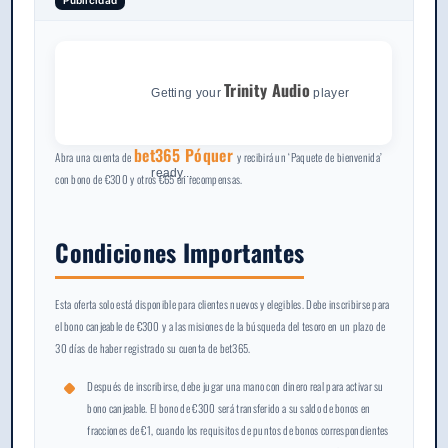
Publicidad
Trinity Audio
Getting your
player
bet365 Póquer
Abra una cuenta de
y recibirá un ‘Paquete de bienvenida’
ready...
con bono de €300 y otros €65 en recompensas.
Condiciones Importantes
Esta oferta solo está disponible para clientes nuevos y elegibles. Debe inscribirse para
el bono canjeable de €300 y a las misiones de la búsqueda del tesoro en un plazo de
30 días de haber registrado su cuenta de bet365.
Después de inscribirse, debe jugar una mano con dinero real para activar su
bono canjeable. El bono de €300 será transferido a su saldo de bonos en
fracciones de €1, cuando los requisitos de puntos de bonos correspondientes