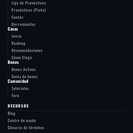
Liga de Pronósticos
Pronósticos (Picks)
Cuotas
Herramientas
Casas
Inicio
Ranking
Recomendaciones
Cómo Elegir
Bonos
Bonos Activos
Guias de bonos
Comunidad
Tutoriales
Foro
RECURSOS
Blog
Centro de ayuda
Glosario de términos