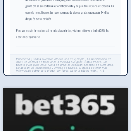
ganadora se acreditarán automáticamente y se pueden retirar a discreción. En
caso de no utilizarse, las recompensas de ciegas gratis caducarán 14 días
después de su emisión
Para ver más información sobre todas las ofertas, visite el sitio web de bet365. Es
necesario registrarse.
Publicidad | Todas nuestras ofertas son de ejemplo | La bonificación de
365€ se liberará en fracciones a medida que gane Status Points. Los
tickets y los giros en la ruleta de premios caducan después de siete días.
Se aplican las condiciones y límites de tiempo. Si desea obtener más
información sobre esta oferta, por favor, visite la página web. | +18