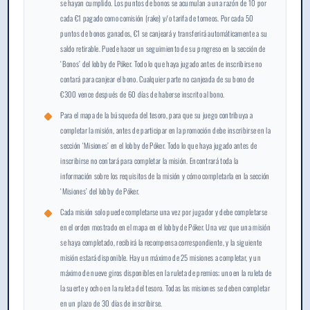
se hayan cumplido. Los puntos de bonos se acumulan a una razón de 10 por
cada €1 pagado como comisión (rake) y/o tarifa de torneos. Por cada 50
puntos de bonos ganados, €1 se canjeará y transferirá automáticamente a su
saldo retirable. Puede hacer un seguimiento de su progreso en la sección de
‘Bonos’ del lobby de Póker. Todo lo que haya jugado antes de inscribirse no
contará para canjear el bono. Cualquier parte no canjeada de su bono de
€300 vence después de 60 días de haberse inscrito al bono.
Para el mapa de la búsqueda del tesoro, para que su juego contribuya a
completar la misión, antes de participar en la promoción debe inscribirse en la
sección ‘Misiones’ en el lobby de Póker. Todo lo que haya jugado antes de
inscribirse no contará para completar la misión. Encontrará toda la
información sobre los requisitos de la misión y cómo completarla en la sección
‘Misiones’ del lobby de Póker.
Cada misión solo puede completarse una vez por jugador y debe completarse
en el orden mostrado en el mapa en el lobby de Póker. Una vez que una misión
se haya completado, recibirá la recompensa correspondiente, y la siguiente
misión estará disponible. Hay un máximo de 25 misiones a completar, y un
máximo de nueve giros disponibles en la ruleta de premios; uno en la ruleta de
la suerte y ocho en la ruleta del tesoro. Todas las misiones se deben completar
en un plazo de 30 días de inscribirse.