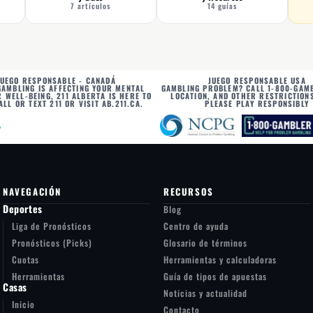
7 artículos
14 guías
JUEGO RESPONSABLE - CANADÁ
JUEGO RESPONSABLE USA
 GAMBLING IS AFFECTING YOUR MENTAL
GAMBLING PROBLEM? CALL 1-800-GAMB
 WELL-BEING, 211 ALBERTA IS HERE TO
LOCATION, AND OTHER RESTRICTIONS
ALL OR TEXT 211 OR VISIT AB.211.CA.
PLEASE PLAY RESPONSIBLY
NAVEGACIÓN
RECURSOS
Deportes
Blog
Liga de Pronósticos
Centro de ayuda
Pronósticos (Picks)
Glosario de términos
Cuotas
Herramientas y calculadoras
Herramientas
Guía de tipos de apuestas
Casas
Noticias y actualidad
Inicio
Contacto