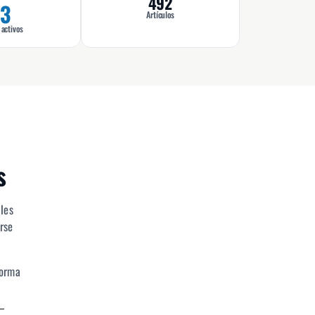
492
13
Artículos
activos
s
ales
rse
forma