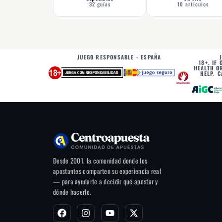
32 guías
10 articulos
JUEGO RESPONSABLE - ESPAÑA
18+. IF
HEALTH OR
HELP. C
Desde 2001, la comunidad donde los
apostantes comparten su experiencia real
— para ayudarte a decidir qué apostar y
dónde hacerlo.