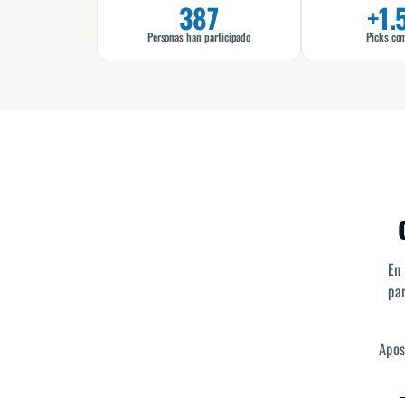
387
+1.
Personas han participado
Picks co
En 
pa
Apos