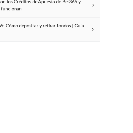
on los Créditos de Apuesta de Bet365 y
 funcionan
5: Cómo depositar y retirar fondos | Guía