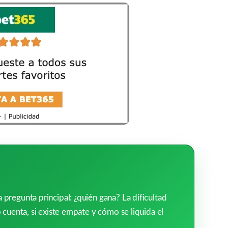
pregunta principal: ¿quién gana? La dificultad
 cuenta, si existe empate y cómo se liquida el