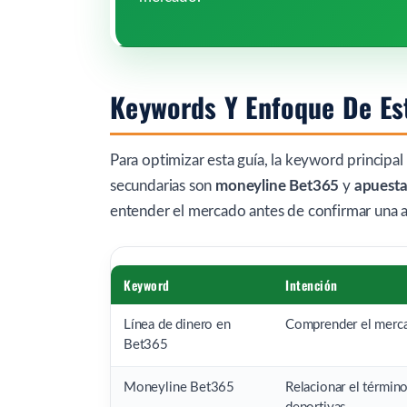
Keywords Y Enfoque De Es
Para optimizar esta guía, la keyword principal
secundarias son
moneyline Bet365
y
apuest
entender el mercado antes de confirmar una 
Keyword
Intención
Línea de dinero en
Comprender el mercad
Bet365
Moneyline Bet365
Relacionar el términ