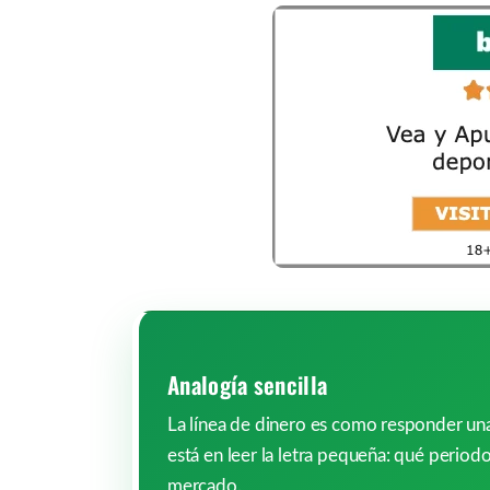
Analogía sencilla
La línea de dinero es como responder una 
está en leer la letra pequeña: qué periodo
mercado.