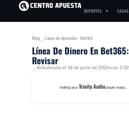
DEPORTES
CASAS
Blog
Casas de Apuestas
-
Bet365
-
Línea De Dinero En Bet365
Revisar
Actualizado el 18 de junio de 2026
a las 2:0
-
Trinity Audio
Getting your
player ready...