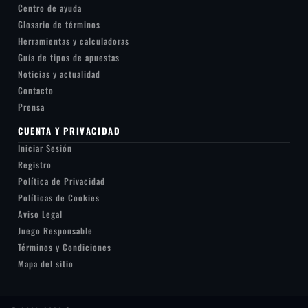
Centro de ayuda
Glosario de términos
Herramientas y calculadoras
Guía de tipos de apuestas
Noticias y actualidad
Contacto
Prensa
CUENTA Y PRIVACIDAD
Iniciar Sesión
Registro
Política de Privacidad
Políticas de Cookies
Aviso Legal
Juego Responsable
Términos y Condiciones
Mapa del sitio