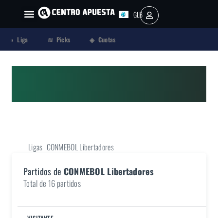
GLB
AR
◑
Liga
≋
Picks
◈
Cuotas
Ligas
CONMEBOL Libertadores
Partidos de
CONMEBOL Libertadores
Total de
16
partidos