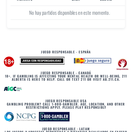
No hay partidos disponibles en este momento.
JUEGO RESPONSABLE - ESPAÑA
JUEGO RESPONSABLE - CANADÁ
18+. IF GAMBLING IS AFFECTING YOUR MENTAL HEALTH OR WELL-BEING, 211
ALBERTA IS HERE TO HELP. CALL OR TEXT 211 OR VISIT AB.211.CA.
JUEGO RESPONSABLE USA
GAMBLING PROBLEM? CALL 1-800-GAMBLER. AGE, LOCATION, AND OTHER
RESTRICTIONS APPLY. PLEASE PLAY RESPONSIBLY
JUEGO RESPONSABLE · LATAM