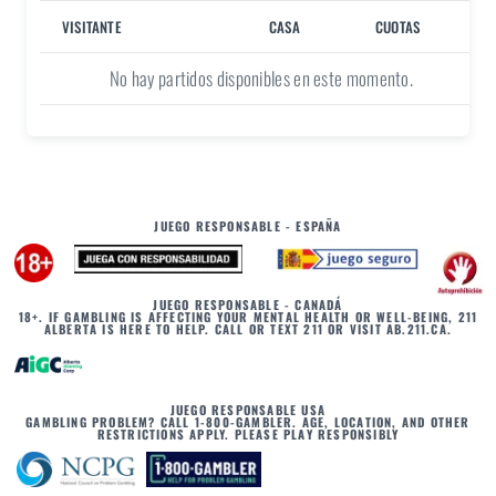
VISITANTE
CASA
CUOTAS
No hay partidos disponibles en este momento.
JUEGO RESPONSABLE - ESPAÑA
JUEGO RESPONSABLE - CANADÁ
18+. IF GAMBLING IS AFFECTING YOUR MENTAL HEALTH OR WELL-BEING, 211
ALBERTA IS HERE TO HELP. CALL OR TEXT 211 OR VISIT AB.211.CA.
JUEGO RESPONSABLE USA
GAMBLING PROBLEM? CALL 1-800-GAMBLER. AGE, LOCATION, AND OTHER
RESTRICTIONS APPLY. PLEASE PLAY RESPONSIBLY