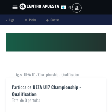
GLB
AR
◑
Liga
≋
Picks
◈
Cuotas
Ligas
UEFA U17 Championship - Qualification
Partidos de
UEFA U17 Championship -
Qualification
Total de
0
partidos