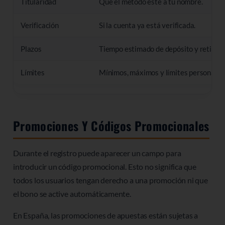
Titularidad
Que el método esté a tu nombre.
Verificación
Si la cuenta ya está verificada.
Plazos
Tiempo estimado de depósito y retirada
Límites
Mínimos, máximos y límites personales
Promociones Y Códigos Promocionales
Durante el registro puede aparecer un campo para
introducir un código promocional. Esto no significa que
todos los usuarios tengan derecho a una promoción ni que
el bono se active automáticamente.
En España, las promociones de apuestas están sujetas a