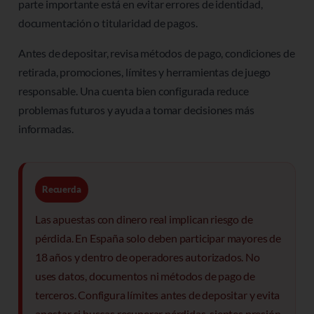
parte importante está en evitar errores de identidad,
documentación o titularidad de pagos.
Antes de depositar, revisa métodos de pago, condiciones de
retirada, promociones, límites y herramientas de juego
responsable. Una cuenta bien configurada reduce
problemas futuros y ayuda a tomar decisiones más
informadas.
Recuerda
Las apuestas con dinero real implican riesgo de
pérdida. En España solo deben participar mayores de
18 años y dentro de operadores autorizados. No
uses datos, documentos ni métodos de pago de
terceros. Configura límites antes de depositar y evita
apostar si buscas recuperar pérdidas, sientes presión