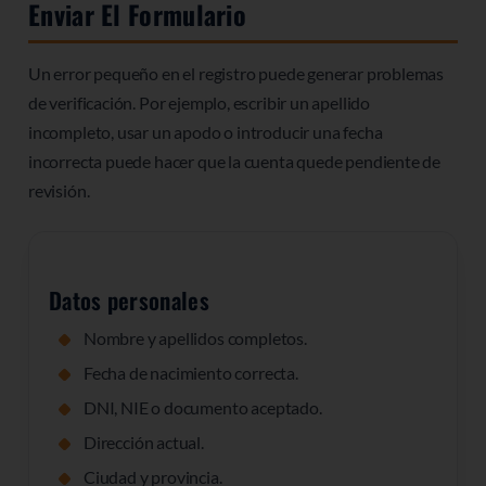
Enviar El Formulario
Un error pequeño en el registro puede generar problemas
de verificación. Por ejemplo, escribir un apellido
incompleto, usar un apodo o introducir una fecha
incorrecta puede hacer que la cuenta quede pendiente de
revisión.
Datos personales
Nombre y apellidos completos.
Fecha de nacimiento correcta.
DNI, NIE o documento aceptado.
Dirección actual.
Ciudad y provincia.