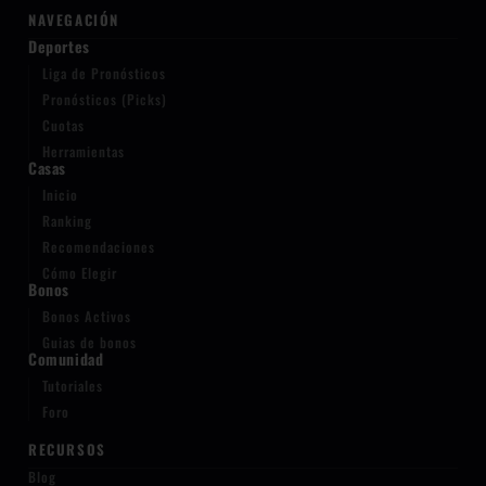
NAVEGACIÓN
Deportes
Liga de Pronósticos
Pronósticos (Picks)
Cuotas
Herramientas
Casas
Inicio
Ranking
Recomendaciones
Cómo Elegir
Bonos
Bonos Activos
Guias de bonos
Comunidad
Tutoriales
Foro
RECURSOS
Blog