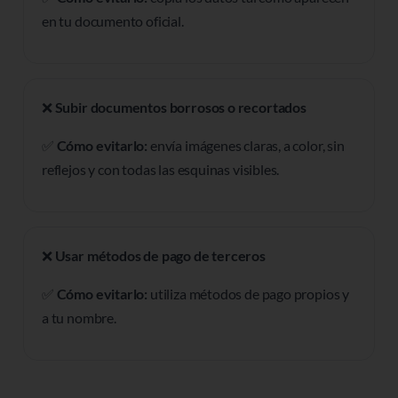
en tu documento oficial.
❌
Subir documentos borrosos o recortados
✅
Cómo evitarlo:
envía imágenes claras, a color, sin
reflejos y con todas las esquinas visibles.
❌
Usar métodos de pago de terceros
✅
Cómo evitarlo:
utiliza métodos de pago propios y
a tu nombre.