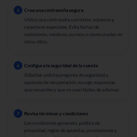
Crea una contraseña segura
Utiliza una contraseña con letras, números y
caracteres especiales. Evita fechas de
nacimiento, nombres, correos o claves usadas en
otros sitios.
Configura la seguridad de la cuenta
Si Betfair solicita pregunta de seguridad u
opciones de recuperación, escoge respuestas
que recuerdes y que no sean fáciles de adivinar.
Revisa términos y condiciones
Lee condiciones generales, política de
privacidad, reglas de apuestas, promociones y