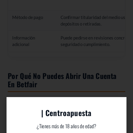
Método de pago
Confirmar titularidad del medio usado
depósitos o retiradas.
Información
Puede pedirse en revisiones concretas
adicional
seguridad o cumplimiento.
Por Qué No Puedes Abrir Una Cuenta
En Betfair
Si Betfair no permite completar el registro, normalmente
hay una causa concreta: cuenta duplicada, datos
| Centroapuesta
incorrectos, edad no válida, documentación pendiente o
uso de un dominio no adecuado.
¿Tienes más de 18 años de edad?