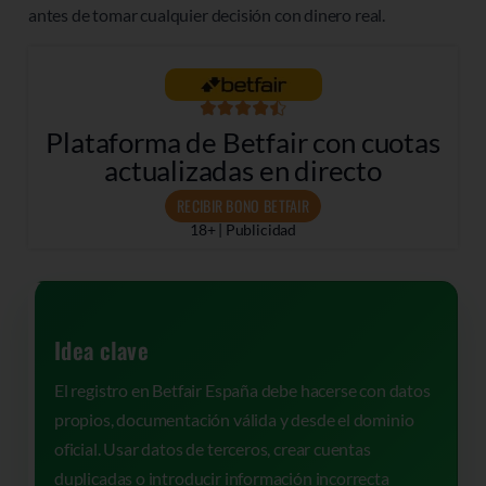
antes de tomar cualquier decisión con dinero real.
Plataforma de Betfair con cuotas
actualizadas en directo
RECIBIR BONO BETFAIR
18+ | Publicidad
Idea clave
El registro en Betfair España debe hacerse con datos
propios, documentación válida y desde el dominio
oficial. Usar datos de terceros, crear cuentas
duplicadas o introducir información incorrecta