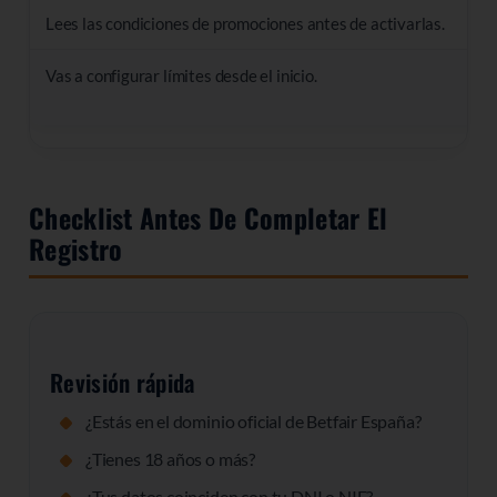
Lees las condiciones de promociones antes de activarlas.
Vas a configurar límites desde el inicio.
Checklist Antes De Completar El
Registro
Revisión rápida
¿Estás en el dominio oficial de Betfair España?
¿Tienes 18 años o más?
¿Tus datos coinciden con tu DNI o NIE?