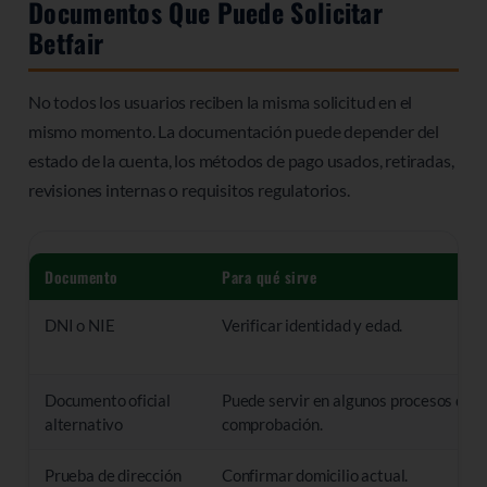
Documentos Que Puede Solicitar
Betfair
No todos los usuarios reciben la misma solicitud en el
mismo momento. La documentación puede depender del
estado de la cuenta, los métodos de pago usados, retiradas,
revisiones internas o requisitos regulatorios.
Documento
Para qué sirve
DNI o NIE
Verificar identidad y edad.
Documento oficial
Puede servir en algunos procesos de
alternativo
comprobación.
Prueba de dirección
Confirmar domicilio actual.