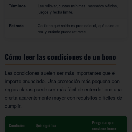
Términos
Lee rollover, cuotas mínimas, mercados válidos,
juegos y fecha límite.
Retirada
Confirma qué saldo es promocional, qué saldo es
real y cuándo puede retirarse.
Cómo leer las condiciones de un bono
Las condiciones suelen ser más importantes que el
importe anunciado. Una promoción más pequeña con
reglas claras puede ser más fácil de entender que una
oferta aparentemente mayor con requisitos difíciles de
cumplir.
Pregunta que
Condición
Qué significa
conviene hacer