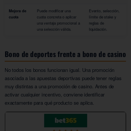
Mejora de
Puede modificar una
Evento, selección,
cuota
cuota concreta o aplicar
límite de stake y
una ventaja promocional a
reglas de
una selección válida.
liquidación.
Bono de deportes frente a bono de casino
No todos los bonos funcionan igual. Una promoción
asociada a las apuestas deportivas puede tener reglas
muy distintas a una promoción de casino. Antes de
activar cualquier incentivo, conviene identificar
exactamente para qué producto se aplica.