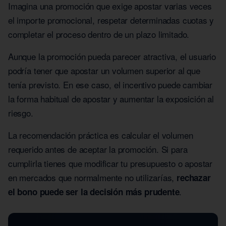
Imagina una promoción que exige apostar varias veces
el importe promocional, respetar determinadas cuotas y
completar el proceso dentro de un plazo limitado.
Aunque la promoción pueda parecer atractiva, el usuario
podría tener que apostar un volumen superior al que
tenía previsto. En ese caso, el incentivo puede cambiar
la forma habitual de apostar y aumentar la exposición al
riesgo.
La recomendación práctica es calcular el volumen
requerido antes de aceptar la promoción. Si para
cumplirla tienes que modificar tu presupuesto o apostar
en mercados que normalmente no utilizarías,
rechazar
.
el bono puede ser la decisión más prudente