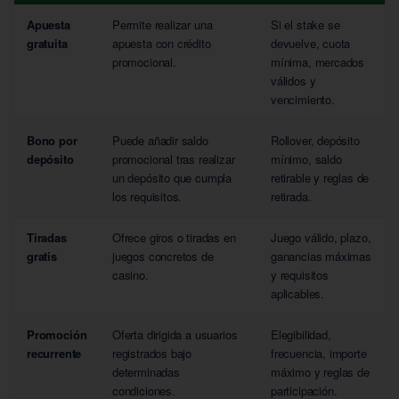
Apuesta
Permite realizar una
Si el stake se
gratuita
apuesta con crédito
devuelve, cuota
promocional.
mínima, mercados
válidos y
vencimiento.
Bono por
Puede añadir saldo
Rollover, depósito
depósito
promocional tras realizar
mínimo, saldo
un depósito que cumpla
retirable y reglas de
los requisitos.
retirada.
Tiradas
Ofrece giros o tiradas en
Juego válido, plazo,
gratis
juegos concretos de
ganancias máximas
casino.
y requisitos
aplicables.
Promoción
Oferta dirigida a usuarios
Elegibilidad,
recurrente
registrados bajo
frecuencia, importe
determinadas
máximo y reglas de
condiciones.
participación.