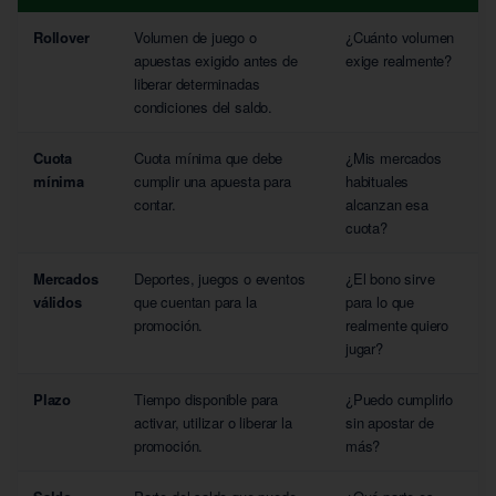
Rollover
Volumen de juego o
¿Cuánto volumen
apuestas exigido antes de
exige realmente?
liberar determinadas
condiciones del saldo.
Cuota
Cuota mínima que debe
¿Mis mercados
mínima
cumplir una apuesta para
habituales
contar.
alcanzan esa
cuota?
Mercados
Deportes, juegos o eventos
¿El bono sirve
válidos
que cuentan para la
para lo que
promoción.
realmente quiero
jugar?
Plazo
Tiempo disponible para
¿Puedo cumplirlo
activar, utilizar o liberar la
sin apostar de
promoción.
más?