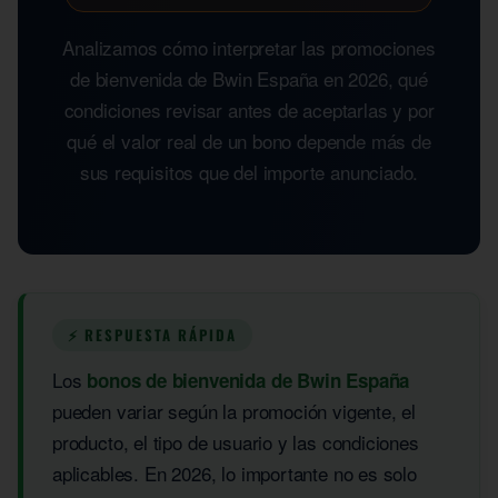
Analizamos cómo interpretar las promociones
de bienvenida de Bwin España en 2026, qué
condiciones revisar antes de aceptarlas y por
qué el valor real de un bono depende más de
sus requisitos que del importe anunciado.
⚡ RESPUESTA RÁPIDA
Los
bonos de bienvenida de Bwin España
pueden variar según la promoción vigente, el
producto, el tipo de usuario y las condiciones
aplicables. En 2026, lo importante no es solo