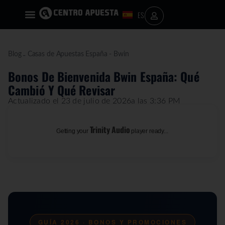
ES
GLB
Blog
Casas de Apuestas España
-
Bwin
-
Bonos De Bienvenida Bwin España: Qué
Cambió Y Qué Revisar
Actualizado el 23 de julio de 2026
a las 3:36 PM
Trinity Audio
Getting your
player ready...
GUÍA 2026 · BONOS Y PROMOCIONES