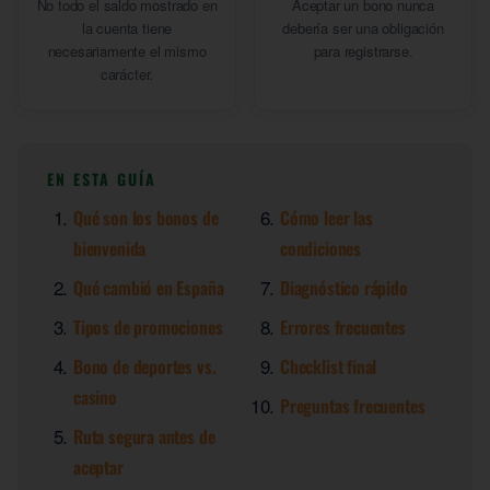
No todo el saldo mostrado en
Aceptar un bono nunca
la cuenta tiene
debería ser una obligación
necesariamente el mismo
para registrarse.
carácter.
EN ESTA GUÍA
Qué son los bonos de
Cómo leer las
bienvenida
condiciones
Qué cambió en España
Diagnóstico rápido
Tipos de promociones
Errores frecuentes
Bono de deportes vs.
Checklist final
casino
Preguntas frecuentes
Ruta segura antes de
aceptar