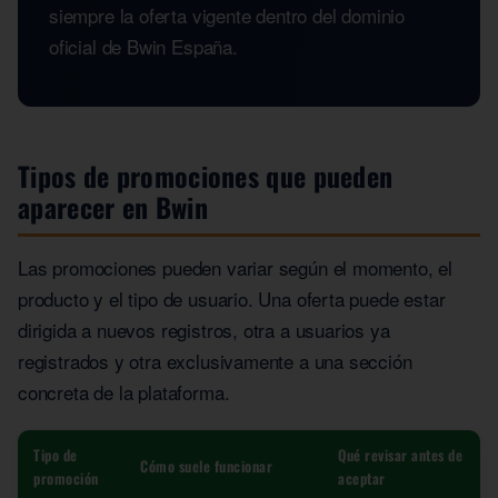
siempre la oferta vigente dentro del dominio
oficial de Bwin España.
Tipos de promociones que pueden
aparecer en Bwin
Las promociones pueden variar según el momento, el
producto y el tipo de usuario. Una oferta puede estar
dirigida a nuevos registros, otra a usuarios ya
registrados y otra exclusivamente a una sección
concreta de la plataforma.
Tipo de
Qué revisar antes de
Cómo suele funcionar
promoción
aceptar