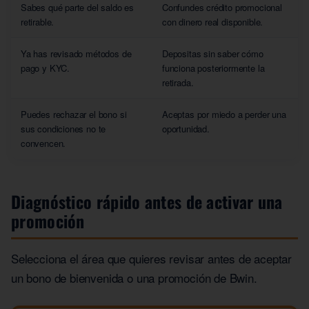
Sabes qué parte del saldo es
Confundes crédito promocional
retirable.
con dinero real disponible.
Ya has revisado métodos de
Depositas sin saber cómo
pago y KYC.
funciona posteriormente la
retirada.
Puedes rechazar el bono si
Aceptas por miedo a perder una
sus condiciones no te
oportunidad.
convencen.
Diagnóstico rápido antes de activar una
promoción
Selecciona el área que quieres revisar antes de aceptar
un bono de bienvenida o una promoción de Bwin.