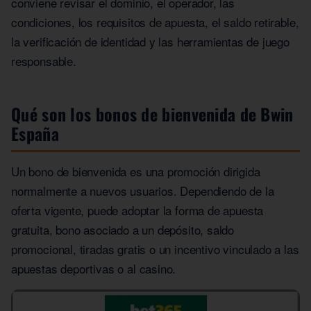
conviene revisar el dominio, el operador, las
condiciones, los requisitos de apuesta, el saldo retirable,
la verificación de identidad y las herramientas de juego
responsable.
Qué son los bonos de bienvenida de Bwin
España
Un bono de bienvenida es una promoción dirigida
normalmente a nuevos usuarios. Dependiendo de la
oferta vigente, puede adoptar la forma de apuesta
gratuita, bono asociado a un depósito, saldo
promocional, tiradas gratis o un incentivo vinculado a las
apuestas deportivas o al casino.