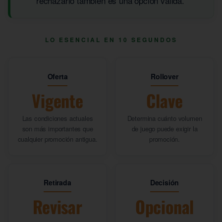
rechazarlo también es una opción válida.
LO ESENCIAL EN 10 SEGUNDOS
Oferta
Rollover
Vigente
Clave
Las condiciones actuales
Determina cuánto volumen
son más importantes que
de juego puede exigir la
cualquier promoción antigua.
promoción.
Retirada
Decisión
Revisar
Opcional