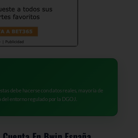
estas debe hacerse con datos reales, mayoría de
 del entorno regulado por la DGOJ.
a Cuenta En Bwin España