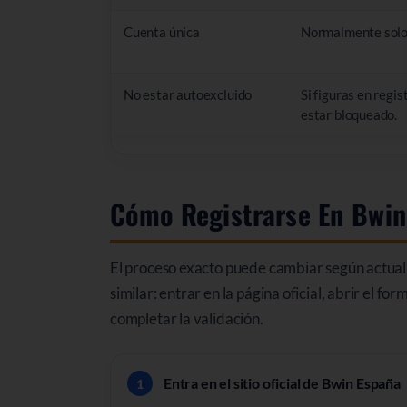
Cuenta única
Normalmente solo 
No estar autoexcluido
Si figuras en regis
estar bloqueado.
Cómo Registrarse En Bwin
El proceso exacto puede cambiar según actualiz
similar: entrar en la página oficial, abrir el fo
completar la validación.
Entra en el sitio oficial de Bwin España