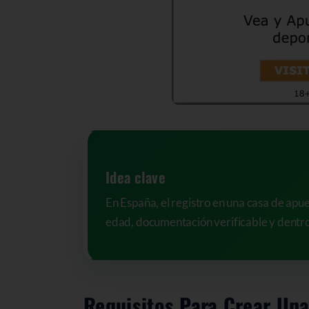
Idea clave
En España, el registro en una casa de apu
edad, documentación verificable y dentro
Requisitos Para Crear Un