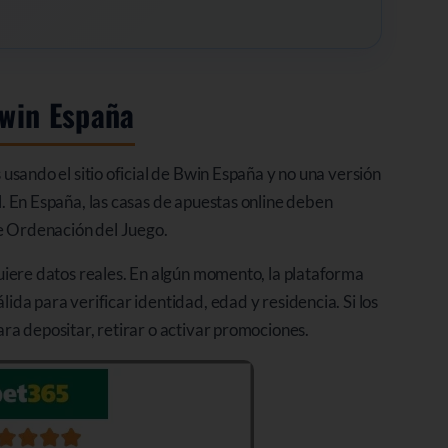
Bwin España
usando el sitio oficial de Bwin España y no una versión
. En España, las casas de apuestas online deben
de Ordenación del Juego.
uiere datos reales. En algún momento, la plataforma
da para verificar identidad, edad y residencia. Si los
ra depositar, retirar o activar promociones.