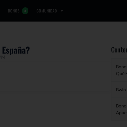
BONOS
COMUNIDAD
3
 España?
Conte
 PM
Bonos
Qué R
Bwin 
Bono 
Apues