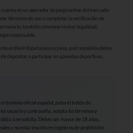
a cuenta en un operador de juego online del mercado
ptar términos de uso y completar la verificación de
ormulario: también conviene revisar legalidad,
uego responsable.
enta en Bwin España paso a paso, qué requisitos debes
 de depositar o participar en apuestas deportivas,
el dominio oficial español, pulsa el botón de
rea usuario y contraseña, acepta los términos y
lida si se solicita. Debes ser mayor de 18 años,
ales y no estar inscrito en registros de prohibición