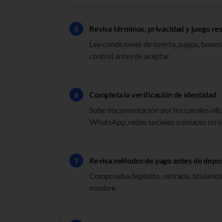
Revisa términos, privacidad y juego r
Lee condiciones de cuenta, pagos, bonos,
control antes de aceptar.
Completa la verificación de identidad
Sube documentación por los canales ofici
WhatsApp, redes sociales o enlaces no v
Revisa métodos de pago antes de depos
Comprueba depósito, retirada, titularidad
nombre.