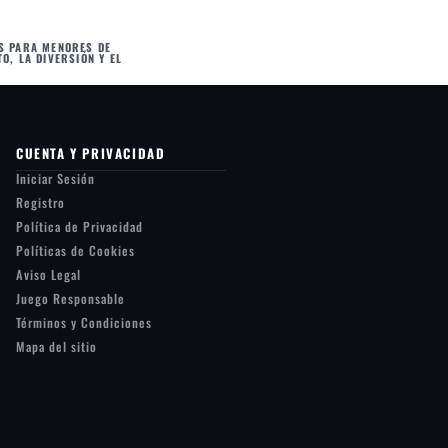
OS PARA MENORES DE
O, LA DIVERSIÓN Y EL
CUENTA Y PRIVACIDAD
Iniciar Sesión
Registro
Política de Privacidad
Políticas de Cookies
Aviso Legal
Juego Responsable
Términos y Condiciones
Mapa del sitio