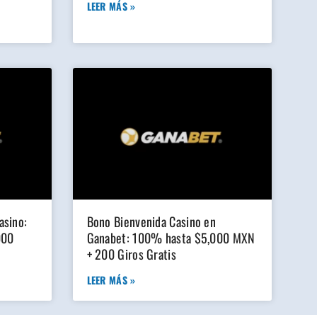
LEER MÁS »
asino:
Bono Bienvenida Casino en
000
Ganabet: 100% hasta $5,000 MXN
+ 200 Giros Gratis
LEER MÁS »