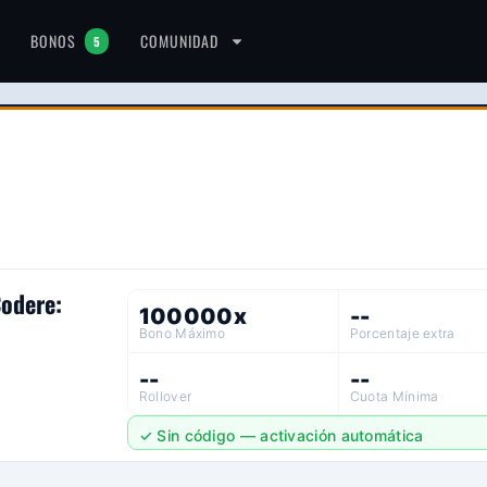
BONOS
COMUNIDAD
5
odere:
100000x
--
Bono Máximo
Porcentaje extra
--
--
Rollover
Cuota Mínima
✓ Sin código — activación automática