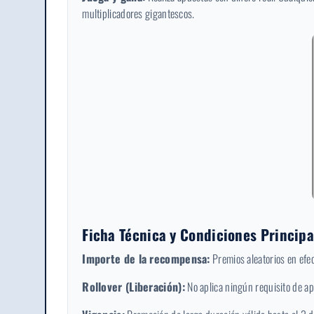
multiplicadores gigantescos.
Ficha Técnica y Condiciones Principa
Importe de la recompensa:
Premios aleatorios en efec
Rollover (Liberación):
No aplica ningún requisito de ap