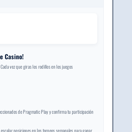
e Casino!
ada vez que giras los rodillos en los juegos
leccionados de Pragmatic Play y confirma tu participación
e escalar posiciones en los torneos semanales para ganar