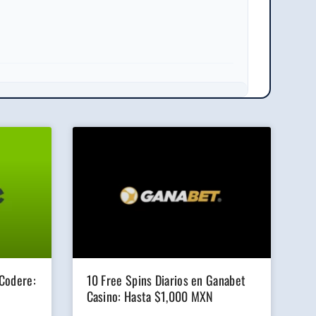
 Codere:
10 Free Spins Diarios en Ganabet
Casino: Hasta $1,000 MXN