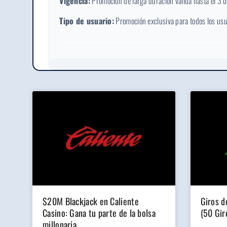
Vigencia:
Promoción de larga duración válida hasta el 3 
Tipo de usuario:
Promoción exclusiva para todos los usua
$20M Blackjack en Caliente
Giros d
Casino: Gana tu parte de la bolsa
(50 Gir
millonaria