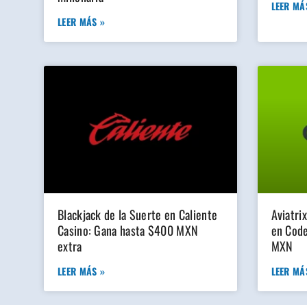
LEER MÁ
LEER MÁS »
Blackjack de la Suerte en Caliente
Aviatri
Casino: Gana hasta $400 MXN
en Code
extra
MXN
LEER MÁS »
LEER MÁ