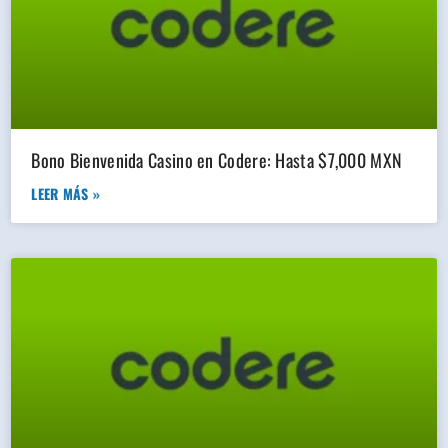
Bono Bienvenida Casino en Codere: Hasta $7,000 MXN
LEER MÁS »