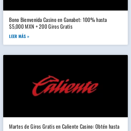
Bono Bienvenida Casino en Ganabet: 100% hasta
$5,000 MXN + 200 Giros Gratis
LEER MÁS »
Martes de Giros Gratis en Caliente Casino: Obtén hasta