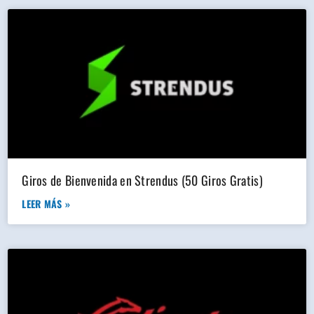
Giros de Bienvenida en Strendus (50 Giros Gratis)
LEER MÁS »