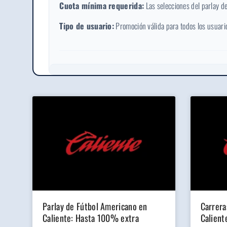
Cuota mínima requerida:
Las selecciones del parlay d
Tipo de usuario:
Promoción válida para todos los usuario
Parlay de Fútbol Americano en
Carrera
Caliente: Hasta 100% extra
Calient