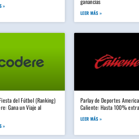
ganancias
S »
LEER MÁS »
 Fiesta del Fútbol (Ranking)
Parlay de Deportes Americ
re: Gana un Viaje al
Caliente: Hasta 100% extr
l
LEER MÁS »
S »