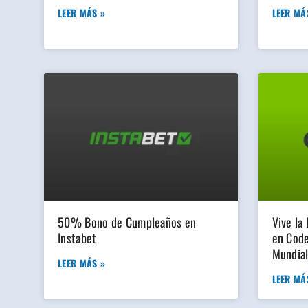
LEER MÁS »
LEER MÁ
50% Bono de Cumpleaños en
Vive la
Instabet
en Code
Mundia
LEER MÁS »
LEER MÁ