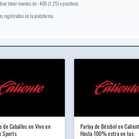
eben tener momios de -400 (1.25) o positivos.
s registrados en la plataforma.
s de Caballos en Vivo en
Parlay de Béisbol en Calien
e Sports
Hasta 100% extra en tus