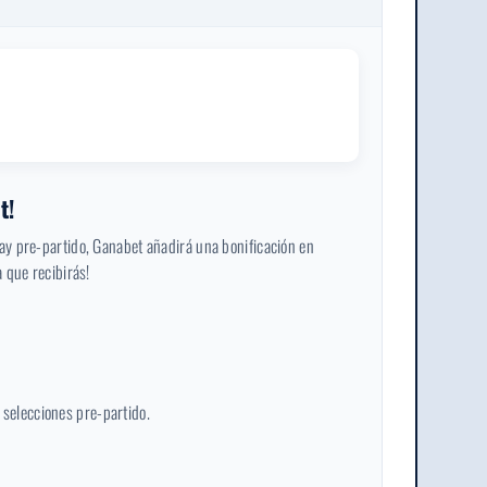
t!
lay pre-partido, Ganabet añadirá una bonificación en
 que recibirás!
 selecciones pre-partido.