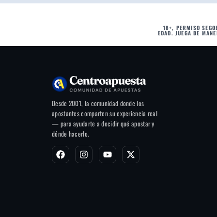
18+, PERMISO SEGO
EDAD. JUEGA DE MANE
Desde 2001, la comunidad donde los
apostantes comparten su experiencia real
— para ayudarte a decidir qué apostar y
dónde hacerlo.