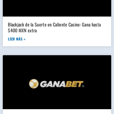
Blackjack de la Suerte en Caliente Casino: Gana hasta
$400 MXN extra
LEER MÁS »