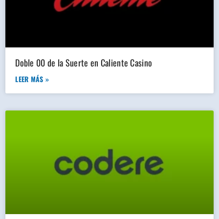
Doble 00 de la Suerte en Caliente Casino
LEER MÁS »