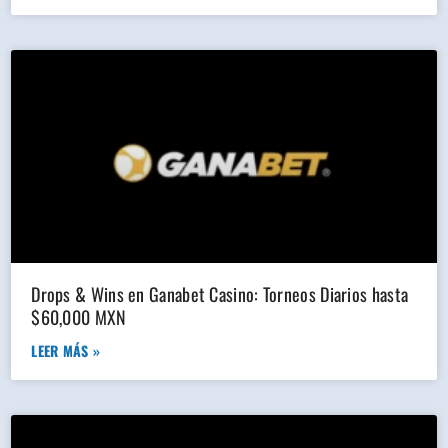
Drops & Wins en Ganabet Casino: Torneos Diarios hasta
$60,000 MXN
LEER MÁS »