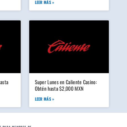
LEER MÁS »
hasta
Super Lunes en Caliente Casino:
Obtén hasta $2,000 MXN
LEER MÁS »