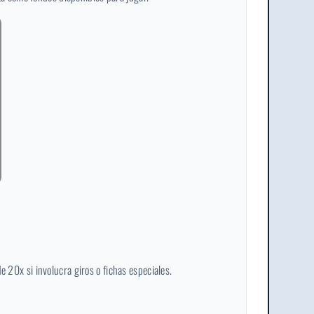
 20x si involucra giros o fichas especiales.