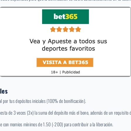
les
 por tus depósitos iniciales (100% de bonificación).
uesta de 3 veces (3x) la suma del depósito más el bono, además de un requisito de
e con momios mínimos de 1.50 (-200) para contribuir a la liberación.