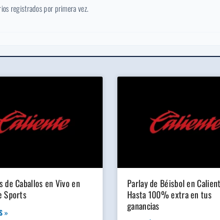
os registrados por primera vez.
s de Caballos en Vivo en
Parlay de Béisbol en Calien
e Sports
Hasta 100% extra en tus
ganancias
S »