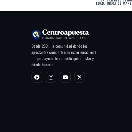
18+, PERMISO SEGO
EDAD. JUEGA DE MANE
Desde 2001, la comunidad donde los
apostantes comparten su experiencia real
— para ayudarte a decidir qué apostar y
dónde hacerlo.