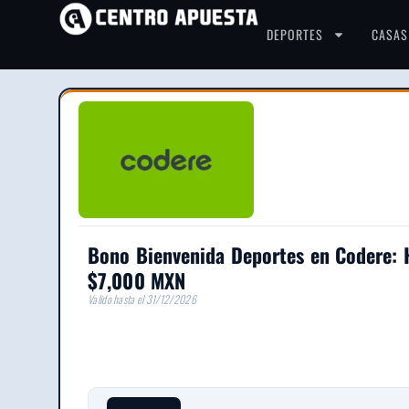
DEPORTES
CASAS
Bono Bienvenida Deportes en Codere: 
$7,000 MXN
Valido hasta el 31/12/2026