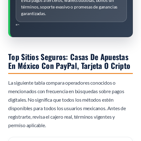
Evita pagos a terceros, wallets dudosas, bonos sin
términos, soporte evasivo o promesas de ganancias
garantizadas.
“`
Top Sitios Seguros: Casas De Apuestas
En México Con PayPal, Tarjeta O Cripto
La siguiente tabla compara operadores conocidos o
mencionados con frecuencia en búsquedas sobre pagos
digitales. No significa que todos los métodos estén
disponibles para todos los usuarios mexicanos. Antes de
registrarte, revisa el cajero real, términos vigentes y
permiso aplicable.