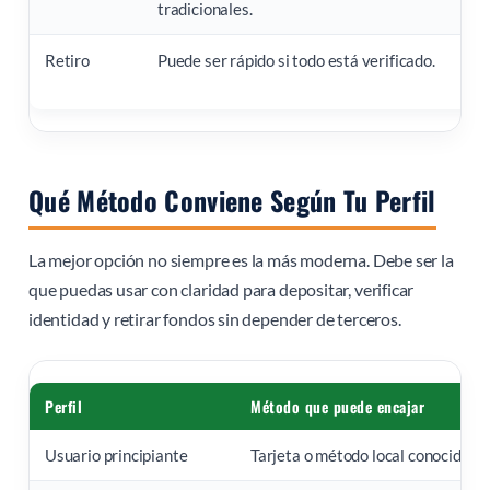
tradicionales.
Retiro
Puede ser rápido si todo está verificado.
Qué Método Conviene Según Tu Perfil
La mejor opción no siempre es la más moderna. Debe ser la
que puedas usar con claridad para depositar, verificar
identidad y retirar fondos sin depender de terceros.
Perfil
Método que puede encajar
Usuario principiante
Tarjeta o método local conocido.