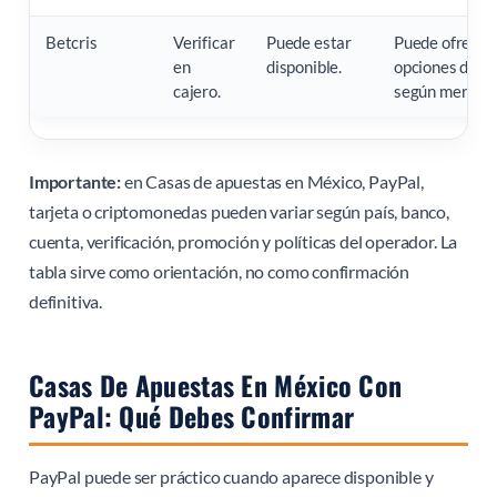
Betcris
Verificar
Puede estar
Puede ofrecer
en
disponible.
opciones digit
cajero.
según mercado
Importante:
en Casas de apuestas en México, PayPal,
tarjeta o criptomonedas pueden variar según país, banco,
cuenta, verificación, promoción y políticas del operador. La
tabla sirve como orientación, no como confirmación
definitiva.
Casas De Apuestas En México Con
PayPal: Qué Debes Confirmar
PayPal puede ser práctico cuando aparece disponible y