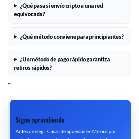
¿Qué pasa si envío cripto a una red
equivocada?
¿Qué método conviene para principiantes?
¿Un método de pago rápido garantiza
retiros rápidos?
“`
Sigue aprendiendo
Antes de elegir Casas de apuestas en México por