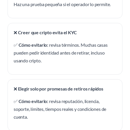
Haz una prueba pequeña si el operador lo permite.
❌
Creer que cripto evita el KYC
✅
Cómo evitarlo:
revisa términos. Muchas casas
pueden pedir identidad antes de retirar, incluso
usando cripto.
❌
Elegir solo por promesas de retiros rápidos
✅
Cómo evitarlo:
revisa reputación, licencia,
soporte, límites, tiempos reales y condiciones de
cuenta.