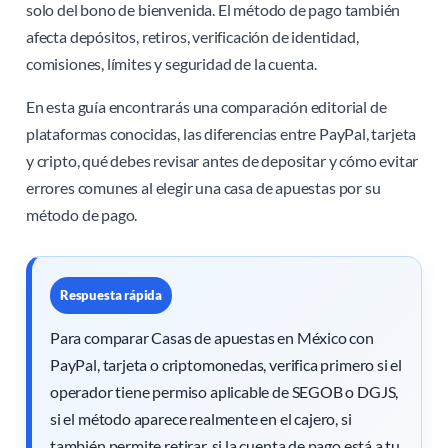
solo del bono de bienvenida. El método de pago también
afecta depósitos, retiros, verificación de identidad,
comisiones, límites y seguridad de la cuenta.
En esta guía encontrarás una comparación editorial de
plataformas conocidas, las diferencias entre PayPal, tarjeta
y cripto, qué debes revisar antes de depositar y cómo evitar
errores comunes al elegir una casa de apuestas por su
método de pago.
Respuesta rápida
Para comparar Casas de apuestas en México con
PayPal, tarjeta o criptomonedas, verifica primero si el
operador tiene permiso aplicable de SEGOB o DGJS,
si el método aparece realmente en el cajero, si
también permite retirar, si la cuenta de pago está a tu