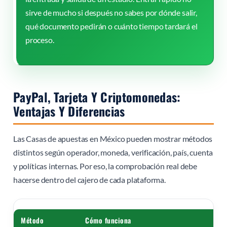
sirve de mucho si después no sabes por dónde salir,
qué documento pedirán o cuánto tiempo tardará el
proceso.
PayPal, Tarjeta Y Criptomonedas:
Ventajas Y Diferencias
Las Casas de apuestas en México pueden mostrar métodos
distintos según operador, moneda, verificación, país, cuenta
y políticas internas. Por eso, la comprobación real debe
hacerse dentro del cajero de cada plataforma.
Método
Cómo funciona
V