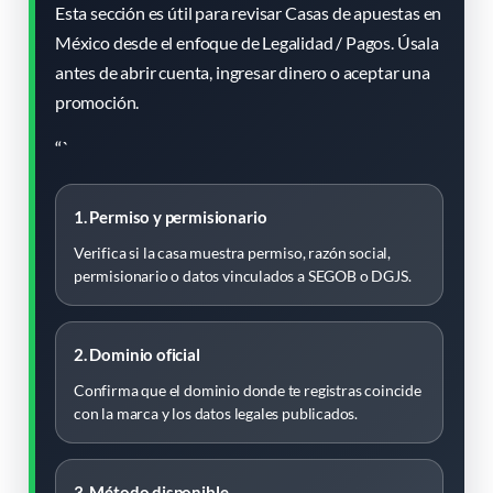
Esta sección es útil para revisar Casas de apuestas en
México desde el enfoque de Legalidad / Pagos. Úsala
antes de abrir cuenta, ingresar dinero o aceptar una
promoción.
“`
1. Permiso y permisionario
Verifica si la casa muestra permiso, razón social,
permisionario o datos vinculados a SEGOB o DGJS.
2. Dominio oficial
Confirma que el dominio donde te registras coincide
con la marca y los datos legales publicados.
3. Método disponible