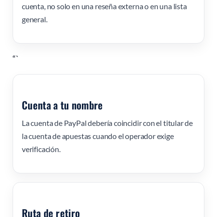
cuenta, no solo en una reseña externa o en una lista
general.
“`
Cuenta a tu nombre
La cuenta de PayPal debería coincidir con el titular de
la cuenta de apuestas cuando el operador exige
verificación.
Ruta de retiro