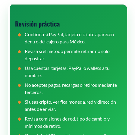
Revisión práctica
Confirma si PayPal, tarjeta o cripto aparecen
dentro del cajero para México.
Revisa si el método permite retirar, no solo
depositar.
Usa cuentas, tarjetas, PayPal o wallets a tu
nombre.
No aceptes pagos, recargas o retiros mediante
terceros.
Si usas cripto, verifica moneda, red y dirección
antes de enviar.
Revisa comisiones de red, tipo de cambio y
mínimos de retiro.