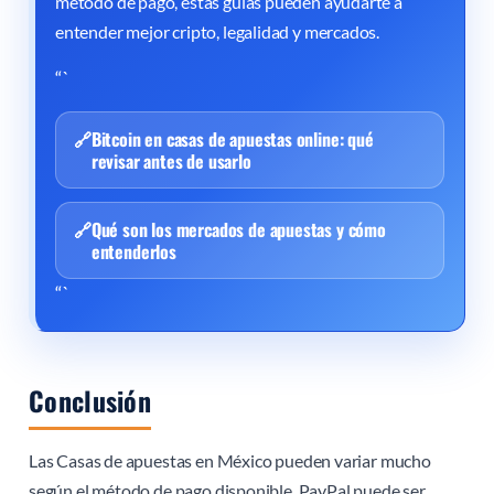
método de pago, estas guías pueden ayudarte a
entender mejor cripto, legalidad y mercados.
“`
🔗
Bitcoin en casas de apuestas online: qué
revisar antes de usarlo
🔗
Qué son los mercados de apuestas y cómo
entenderlos
“`
Conclusión
Las Casas de apuestas en México pueden variar mucho
según el método de pago disponible. PayPal puede ser