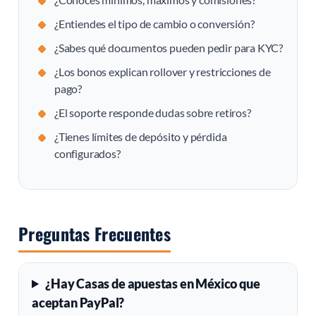
¿Entiendes el tipo de cambio o conversión?
¿Sabes qué documentos pueden pedir para KYC?
¿Los bonos explican rollover y restricciones de
pago?
¿El soporte responde dudas sobre retiros?
¿Tienes límites de depósito y pérdida
configurados?
Preguntas Frecuentes
¿Hay Casas de apuestas en México que
aceptan PayPal?