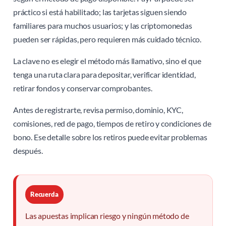
práctico si está habilitado; las tarjetas siguen siendo
familiares para muchos usuarios; y las criptomonedas
pueden ser rápidas, pero requieren más cuidado técnico.
La clave no es elegir el método más llamativo, sino el que
tenga una ruta clara para depositar, verificar identidad,
retirar fondos y conservar comprobantes.
Antes de registrarte, revisa permiso, dominio, KYC,
comisiones, red de pago, tiempos de retiro y condiciones de
bono. Ese detalle sobre los retiros puede evitar problemas
después.
Recuerda
Las apuestas implican riesgo y ningún método de