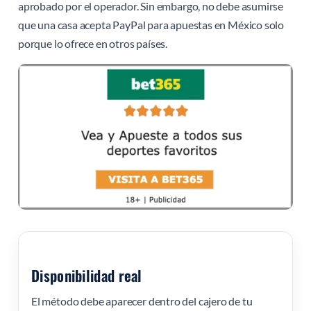
aprobado por el operador. Sin embargo, no debe asumirse
que una casa acepta PayPal para apuestas en México solo
porque lo ofrece en otros países.
Disponibilidad real
El método debe aparecer dentro del cajero de tu