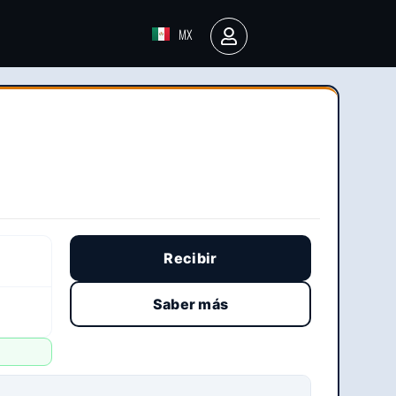
MX
GLB
Recibir
Saber más