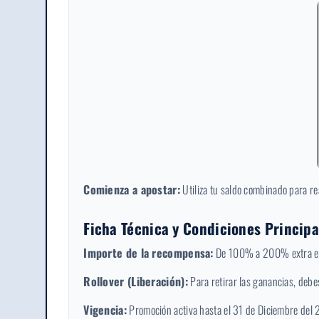
Comienza a apostar:
Utiliza tu saldo combinado para rea
Ficha Técnica y Condiciones Principa
Importe de la recompensa:
De 100% a 200% extra en 
Rollover (Liberación):
Para retirar las ganancias, debe
Vigencia:
Promoción activa hasta el 31 de Diciembre del