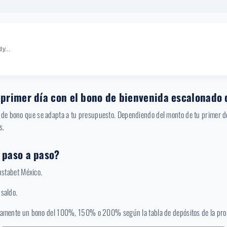
y...
primer día con el bono de bienvenida escalonado 
a de bono que se adapta a tu presupuesto. Dependiendo del monto de tu primer
s.
 paso a paso?
nstabet México.
 saldo.
icamente un bono del 100%, 150% o 200% según la tabla de depósitos de la pro