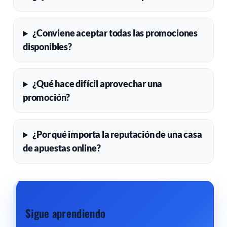
¿Conviene aceptar todas las promociones
disponibles?
¿Qué hace difícil aprovechar una
promoción?
¿Por qué importa la reputación de una casa
de apuestas online?
Sigue aprendiendo