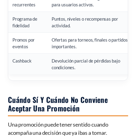
recurrentes
para usuarios activos.
Programa de
Puntos, niveles o recompensas por
fidelidad
actividad.
Promos por
Ofertas para torneos, finales o partidos
eventos
importantes.
Cashback
Devolución parcial de pérdidas bajo
condiciones.
Cuándo Sí Y Cuándo No Conviene
Aceptar Una Promoción
Una promoción puede tener sentido cuando
acompaña una decisión que ya ibas a tomar.