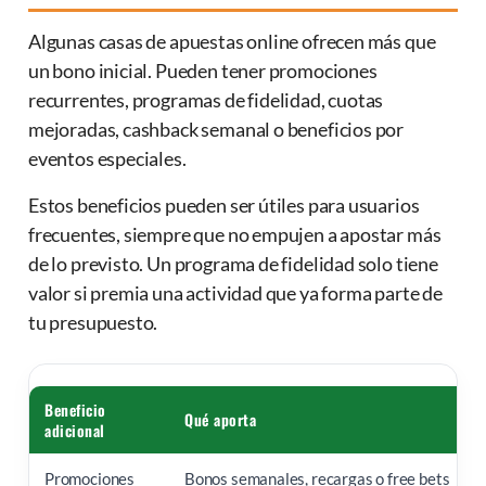
Algunas casas de apuestas online ofrecen más que
un bono inicial. Pueden tener promociones
recurrentes, programas de fidelidad, cuotas
mejoradas, cashback semanal o beneficios por
eventos especiales.
Estos beneficios pueden ser útiles para usuarios
frecuentes, siempre que no empujen a apostar más
de lo previsto. Un programa de fidelidad solo tiene
valor si premia una actividad que ya forma parte de
tu presupuesto.
Beneficio
Qué aporta
adicional
Promociones
Bonos semanales, recargas o free bets