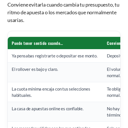
Conviene evitarla cuando cambia tu presupuesto, tu
ritmo de apuesta o los mercados que normalmente
usarías.
Puede tener sentido cuando…
Conviene ev
Ya pensabas registrarte o depositar ese monto.
Depositas s
El rollover es bajo y claro.
El volumen 
normal.
La cuota mínima encaja con tus selecciones
Te obliga a
habituales.
normal.
La casa de apuestas online es confiable.
No hay info
términos.