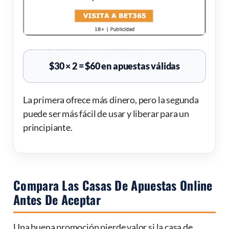
$30 × 2 = $60 en apuestas válidas
La primera ofrece más dinero, pero la segunda
puede ser más fácil de usar y liberar para un
principiante.
Compara Las Casas De Apuestas Online
Antes De Aceptar
Una buena promoción pierde valor si la casa de