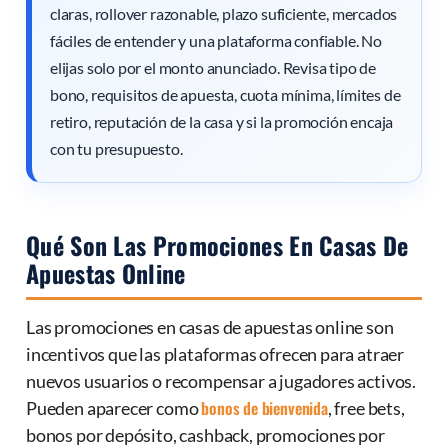
claras, rollover razonable, plazo suficiente, mercados
fáciles de entender y una plataforma confiable. No
elijas solo por el monto anunciado. Revisa tipo de
bono, requisitos de apuesta, cuota mínima, límites de
retiro, reputación de la casa y si la promoción encaja
con tu presupuesto.
Qué Son Las Promociones En Casas De
Apuestas Online
Las promociones en casas de apuestas online son
incentivos que las plataformas ofrecen para atraer
nuevos usuarios o recompensar a jugadores activos.
bonos de bienvenida
Pueden aparecer como
, free bets,
bonos por depósito, cashback, promociones por