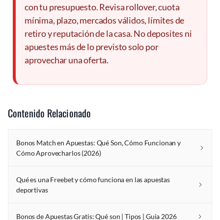
con tu presupuesto. Revisa rollover, cuota
mínima, plazo, mercados válidos, límites de
retiro y reputación de la casa. No deposites ni
apuestes más de lo previsto solo por
aprovechar una oferta.
Contenido Relacionado
Bonos Match en Apuestas: Qué Son, Cómo Funcionan y
Cómo Aprovecharlos (2026)
Qué es una Freebet y cómo funciona en las apuestas
deportivas
Bonos de Apuestas Gratis: Qué son | Tipos | Guia 2026