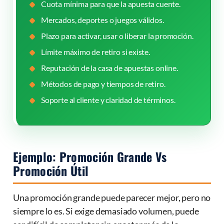
Cuota mínima para que la apuesta cuente.
Mercados, deportes o juegos válidos.
Plazo para activar, usar o liberar la promoción.
Límite máximo de retiro si existe.
Reputación de la casa de apuestas online.
Métodos de pago y tiempos de retiro.
Soporte al cliente y claridad de términos.
Ejemplo: Promoción Grande Vs
Promoción Útil
Una promoción grande puede parecer mejor, pero no
siempre lo es. Si exige demasiado volumen, puede