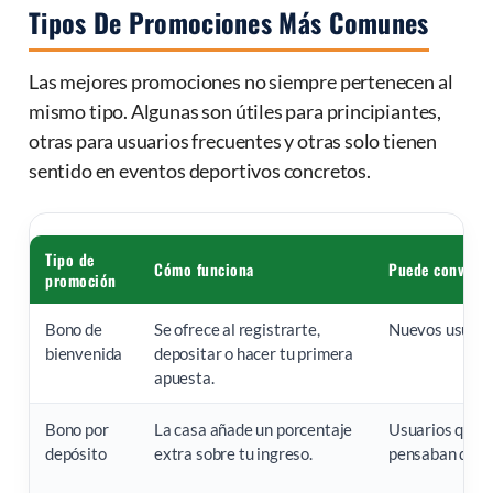
Tipos De Promociones Más Comunes
Las mejores promociones no siempre pertenecen al
mismo tipo. Algunas son útiles para principiantes,
otras para usuarios frecuentes y otras solo tienen
sentido en eventos deportivos concretos.
Tipo de
Cómo funciona
Puede convenir
promoción
Bono de
Se ofrece al registrarte,
Nuevos usuari
bienvenida
depositar o hacer tu primera
apuesta.
Bono por
La casa añade un porcentaje
Usuarios que 
depósito
extra sobre tu ingreso.
pensaban depos