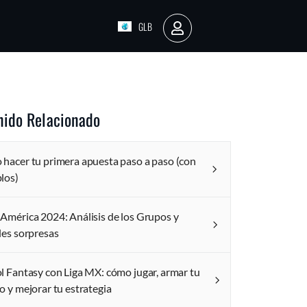
GLB
AR
nido Relacionado
hacer tu primera apuesta paso a paso (con
los)
América 2024: Análisis de los Grupos y
les sorpresas
l Fantasy con Liga MX: cómo jugar, armar tu
o y mejorar tu estrategia