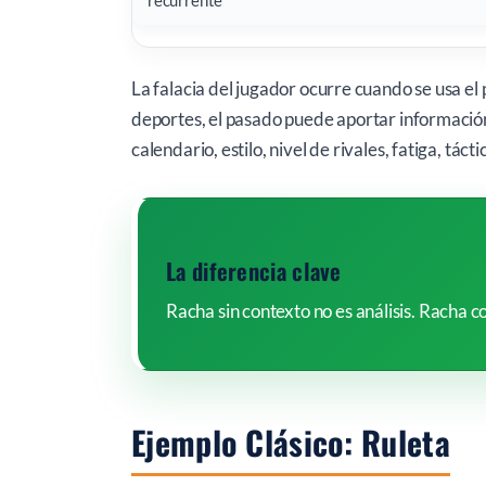
recurrente
La falacia del jugador ocurre cuando se usa el
deportes, el pasado puede aportar información 
calendario, estilo, nivel de rivales, fatiga, tác
La diferencia clave
Racha sin contexto no es análisis. Racha c
Ejemplo Clásico: Ruleta