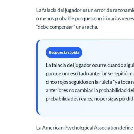
La falacia del jugador es un error de razonami
o menos probable porque ocurrió varias veces a
“debe compensar” una racha.
Respuesta rápida
La falacia del jugador ocurre cuando algu
porque un resultado anterior se repitió 
cinco rojos seguidos en la ruleta “ya toca
anteriores no cambian la probabilidad del 
probabilidades reales, no persigas pérdida
La American Psychological Association define 