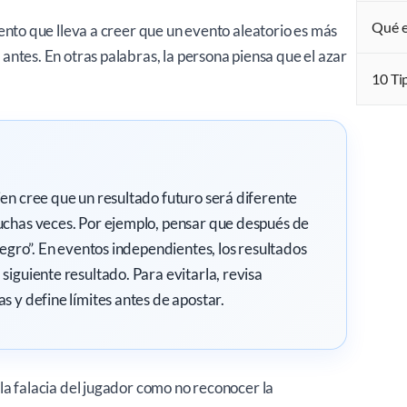
Qué e
ento que lleva a creer que un evento aleatorio es más
ntes. En otras palabras, la persona piensa que el azar
10 Ti
ien cree que un resultado futuro será diferente
muchas veces. Por ejemplo, pensar que después de
 negro”. En eventos independientes, los resultados
siguiente resultado. Para evitarla, revisa
s y define límites antes de apostar.
la falacia del jugador como no reconocer la