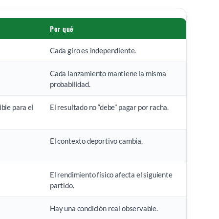
Por qué
Cada giro es independiente.
Cada lanzamiento mantiene la misma
probabilidad.
ble para el
El resultado no “debe” pagar por racha.
El contexto deportivo cambia.
El rendimiento físico afecta el siguiente
partido.
Hay una condición real observable.