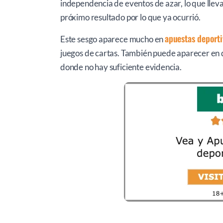
independencia de eventos de azar, lo que llev
próximo resultado por lo que ya ocurrió.
apuestas deporti
Este sesgo aparece mucho en
juegos de cartas. También puede aparecer en 
donde no hay suficiente evidencia.