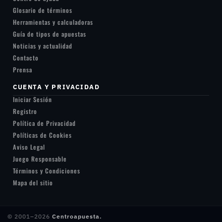
Glosario de términos
Herramientas y calculadoras
Guía de tipos de apuestas
Noticias y actualidad
Contacto
Prensa
CUENTA Y PRIVACIDAD
Iniciar Sesión
Registro
Política de Privacidad
Políticas de Cookies
Aviso Legal
Juego Responsable
Términos y Condiciones
Mapa del sitio
© 2001–2026
Centroapuesta.