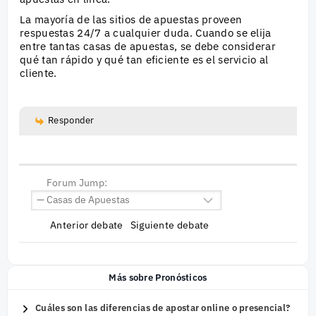
La mayoría de las sitios de apuestas proveen
respuestas 24/7 a cualquier duda. Cuando se elija
entre tantas casas de apuestas, se debe considerar
qué tan rápido y qué tan eficiente es el servicio al
cliente.
Responder
Forum Jump:
Anterior debate
Siguiente debate
Más sobre Pronósticos
Cuáles son las diferencias de apostar online o presencial?