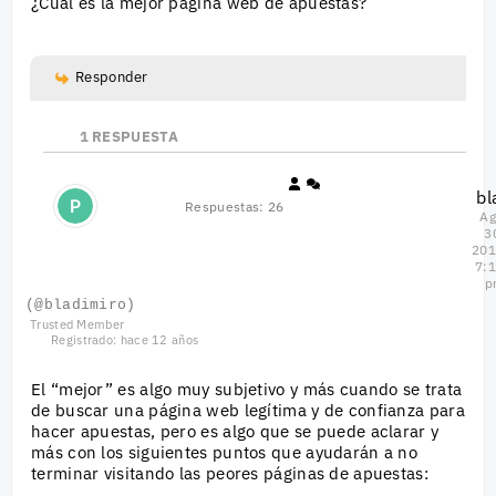
¿Cuál es la mejor página web de apuestas?
Responder
1
RESPUESTA
bl
Respuestas: 26
Ag
3
201
7:
p
(@bladimiro)
Trusted Member
Registrado: hace 12 años
El “mejor” es algo muy subjetivo y más cuando se trata
de buscar una página web legítima y de confianza para
hacer apuestas, pero es algo que se puede aclarar y
más con los siguientes puntos que ayudarán a no
terminar visitando las peores páginas de apuestas: