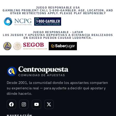
JUEGO RESPONSABLE USA
GAMBLING PROBLEM? CALL 1-800-GAMBLER. AGE, LOCATION, AND
OTHER RESTRICTIONS APPLY. PLEASE PLAY RESPONSIBLY
JUEGO RESPONSABLE · LATAM
LOS JUEGOS Y APUESTAS DEPORTIVAS A DISTANCIA REALIZADOS
EN EXCESO PUEDEN CAUSAR LUDOPATÍA.
Desde 2001, la comunidad donde los apostantes comparten
su experiencia real — para ayudarte a decidir qué apostar y
dónde hacerlo.
NAVEGACIÓN