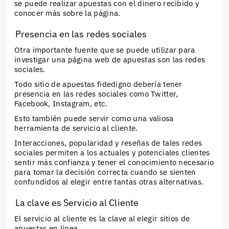
se puede realizar apuestas con el dinero recibido y
conocer más sobre la página.
Presencia en las redes sociales
Otra importante fuente que se puede utilizar para
investigar una página web de apuestas son las redes
sociales.
Todo sitio de apuestas fidedigno debería tener
presencia en las redes sociales como Twitter,
Facebook, Instagram, etc.
Esto también puede servir como una valiosa
herramienta de servicio al cliente.
Interacciones, popularidad y reseñas de tales redes
sociales permiten a los actuales y potenciales clientes
sentir más confianza y tener el conocimiento necesario
para tomar la decisión correcta cuando se sienten
confundidos al elegir entre tantas otras alternativas.
La clave es Servicio al Cliente
El servicio al cliente es la clave al elegir sitios de
apuestas en línea.