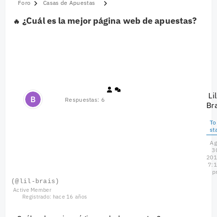
Casas de Apuestas
¿Cuál es la mejor página web de apuestas?
Lil
Respuestas: 6
Br
To
st
Ag
3
201
7:
p
(@lil-brais)
Active Member
Registrado: hace 16 años