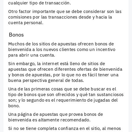
cualquier tipo de transacción.
Otro factor importante que se debe considerar son las
comisiones por las transacciones desde y hacia la
cuenta personal.
Bonos
Muchos de los sitios de apuestas ofrecen bonos de
bienvenida a los nuevos clientes como un incentivo
para abrir una cuenta.
Sin embargo, la internet está lleno de sitios de
apuestas que ofrecen diferentes ofertas de bienvenida
y bonos de apuestas, por lo que no es fácil tener una
buena perspectiva general de todas.
Una de las primeras cosas que se debe buscar es el
tipo de bonos que son ofrecidos y qué tan sustanciosos
son; y lo segundo es el requerimiento de jugadas del
bono.
Una página de apuestas que provea bonos de
bienvenida es altamente recomendado.
Si no se tiene completa confianza en el sitio, al menos