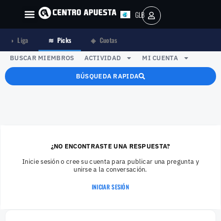
GLB
AR
◑
Liga
≋
Picks
◈
Cuotas
BUSCAR MIEMBROS
ACTIVIDAD
MI CUENTA
BÚSQUEDA RAPIDA
¿NO ENCONTRASTE UNA RESPUESTA?
Inicie sesión o cree su cuenta para publicar una pregunta y
unirse a la conversación.
INICIAR SESIÓN