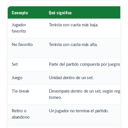
Concepto
Qué significa
Jugador
Tenista con cuota más baja.
favorito
No favorito
Tenista con cuota más alta.
Set
Parte del partido compuesta por juegos.
Juego
Unidad dentro de un set.
Tie-break
Desempate dentro de un set, según reglas d
torneo.
Retiro o
Un jugador no termina el partido.
abandono