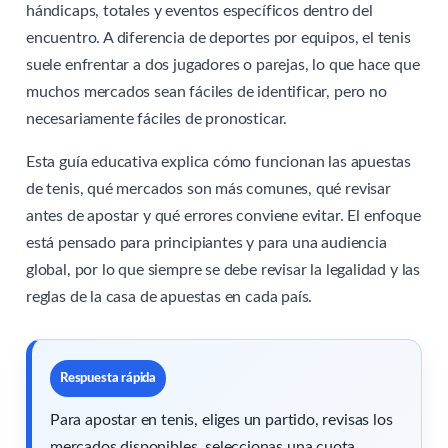
hándicaps, totales y eventos específicos dentro del
encuentro. A diferencia de deportes por equipos, el tenis
suele enfrentar a dos jugadores o parejas, lo que hace que
muchos mercados sean fáciles de identificar, pero no
necesariamente fáciles de pronosticar.
Esta guía educativa explica cómo funcionan las apuestas
de tenis, qué mercados son más comunes, qué revisar
antes de apostar y qué errores conviene evitar. El enfoque
está pensado para principiantes y para una audiencia
global, por lo que siempre se debe revisar la legalidad y las
reglas de la casa de apuestas en cada país.
Respuesta rápida
Para apostar en tenis, eliges un partido, revisas los
mercados disponibles, seleccionas una cuota,