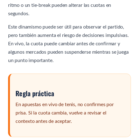
ritmo o un tie-break pueden alterar las cuotas en
segundos.
Este dinamismo puede ser útil para observar el partido,
pero también aumenta el riesgo de decisiones impulsivas.
En vivo, la cuota puede cambiar antes de confirmar y
algunos mercados pueden suspenderse mientras se juega
un punto importante.
Regla práctica
En apuestas en vivo de tenis, no confirmes por
prisa. Si la cuota cambia, vuelve a revisar el
contexto antes de aceptar.