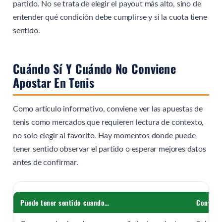
partido. No se trata de elegir el payout más alto, sino de
entender qué condición debe cumplirse y si la cuota tiene
sentido.
Cuándo Sí Y Cuándo No Conviene
Apostar En Tenis
Como artículo informativo, conviene ver las apuestas de
tenis como mercados que requieren lectura de contexto,
no solo elegir al favorito. Hay momentos donde puede
tener sentido observar el partido o esperar mejores datos
antes de confirmar.
Puede tener sentido cuando…
Convien