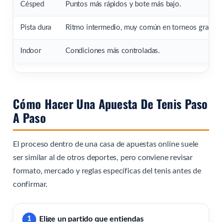
Césped
Puntos más rápidos y bote más bajo.
Pista dura
Ritmo intermedio, muy común en torneos grandes
Indoor
Condiciones más controladas.
Cómo Hacer Una Apuesta De Tenis Paso
A Paso
El proceso dentro de una casa de apuestas online suele
ser similar al de otros deportes, pero conviene revisar
formato, mercado y reglas específicas del tenis antes de
confirmar.
Elige un partido que entiendas