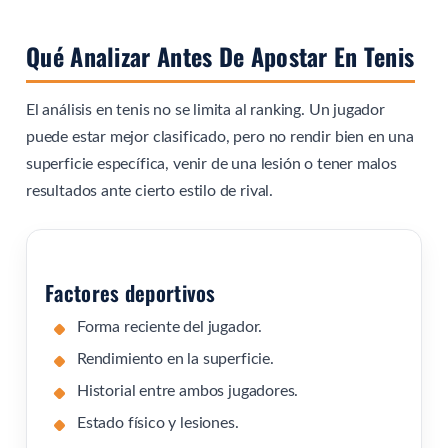
Qué Analizar Antes De Apostar En Tenis
El análisis en tenis no se limita al ranking. Un jugador
puede estar mejor clasificado, pero no rendir bien en una
superficie específica, venir de una lesión o tener malos
resultados ante cierto estilo de rival.
Factores deportivos
Forma reciente del jugador.
Rendimiento en la superficie.
Historial entre ambos jugadores.
Estado físico y lesiones.