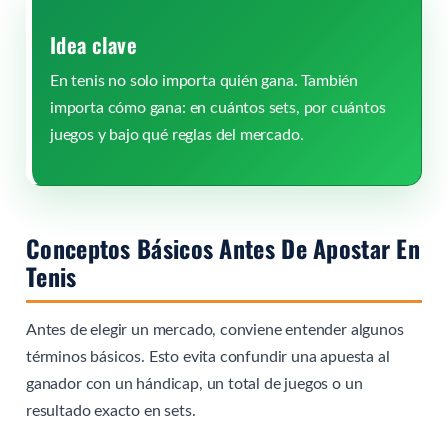
Idea clave
En tenis no solo importa quién gana. También
importa cómo gana: en cuántos sets, por cuántos
juegos y bajo qué reglas del mercado.
Conceptos Básicos Antes De Apostar En
Tenis
Antes de elegir un mercado, conviene entender algunos
términos básicos. Esto evita confundir una apuesta al
ganador con un hándicap, un total de juegos o un
resultado exacto en sets.