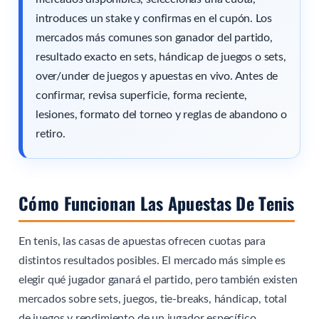
introduces un stake y confirmas en el cupón. Los
mercados más comunes son ganador del partido,
resultado exacto en sets, hándicap de juegos o sets,
over/under de juegos y apuestas en vivo. Antes de
confirmar, revisa superficie, forma reciente,
lesiones, formato del torneo y reglas de abandono o
retiro.
Cómo Funcionan Las Apuestas De Tenis
En tenis, las casas de apuestas ofrecen cuotas para
distintos resultados posibles. El mercado más simple es
elegir qué jugador ganará el partido, pero también existen
mercados sobre sets, juegos, tie-breaks, hándicap, total
de juegos y rendimiento de un jugador específico.