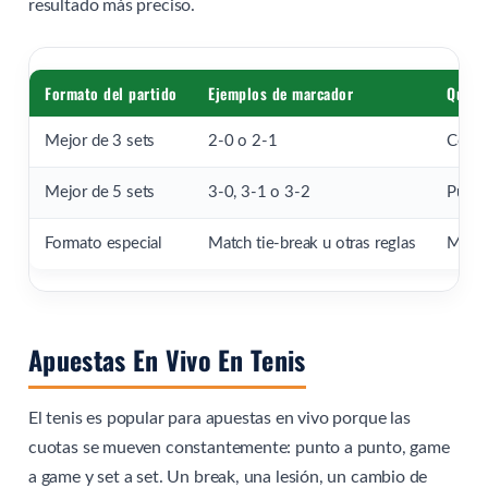
resultado más preciso.
Formato del partido
Ejemplos de marcador
Qué re
Mejor de 3 sets
2-0 o 2-1
Común
Mejor de 5 sets
3-0, 3-1 o 3-2
Puede
Formato especial
Match tie-break u otras reglas
Muy i
Apuestas En Vivo En Tenis
El tenis es popular para apuestas en vivo porque las
cuotas se mueven constantemente: punto a punto, game
a game y set a set. Un break, una lesión, un cambio de