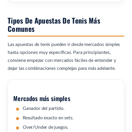
Tipos De Apuestas De Tenis Más
Comunes
Las apuestas de tenis pueden ir desde mercados simples
hasta opciones muy específicas. Para principiantes,
conviene empezar con mercados fáciles de entender y
dejar las combinaciones complejas para más adelante.
Mercados más simples
Ganador del partido.
Resultado exacto en sets.
Over/Under de juegos.