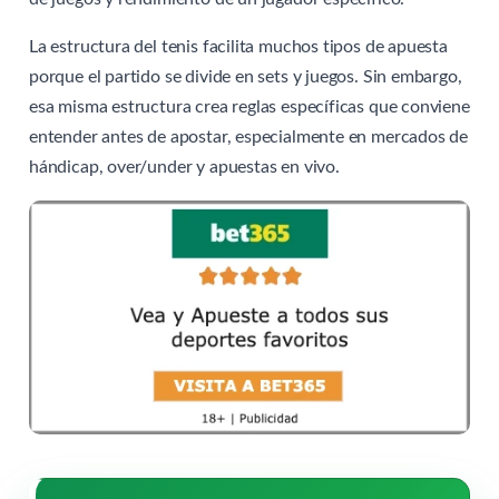
La estructura del tenis facilita muchos tipos de apuesta
porque el partido se divide en sets y juegos. Sin embargo,
esa misma estructura crea reglas específicas que conviene
entender antes de apostar, especialmente en mercados de
hándicap, over/under y apuestas en vivo.