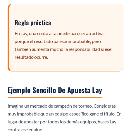
Regla práctica
En Lay, una cuota alta puede parecer atractiva
porque el resultado parece improbable, pero
también aumenta mucho la responsabilidad si ese
resultado ocurre.
Ejemplo Sencillo De Apuesta Lay
Imagina un mercado de campeón de torneo. Consideras
muy improbable que un equipo específico gane el título. En
lugar de apostar por todos los demás equipos, haces Lay
contra ese equipo.