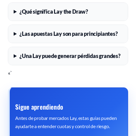
¿Qué significa Lay the Draw?
¿Las apuestas Lay son para principiantes?
¿Una Lay puede generar pérdidas grandes?
«`
Sigue aprendiendo
Antes de probar mercados Lay, estas guías pueden
ayudarte a entender cuotas y control de riesgo.