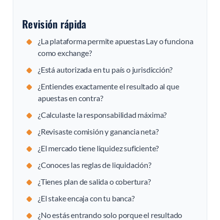
Revisión rápida
¿La plataforma permite apuestas Lay o funciona
como exchange?
¿Está autorizada en tu país o jurisdicción?
¿Entiendes exactamente el resultado al que
apuestas en contra?
¿Calculaste la responsabilidad máxima?
¿Revisaste comisión y ganancia neta?
¿El mercado tiene liquidez suficiente?
¿Conoces las reglas de liquidación?
¿Tienes plan de salida o cobertura?
¿El stake encaja con tu banca?
¿No estás entrando solo porque el resultado