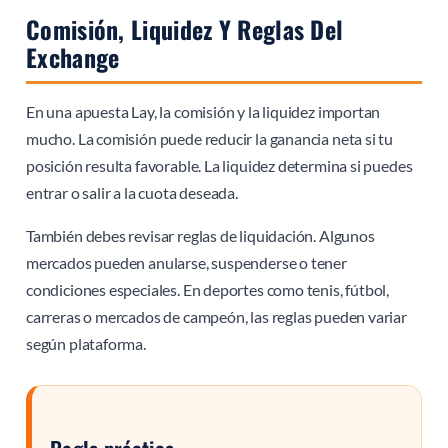
Comisión, Liquidez Y Reglas Del
Exchange
En una apuesta Lay, la comisión y la liquidez importan
mucho. La comisión puede reducir la ganancia neta si tu
posición resulta favorable. La liquidez determina si puedes
entrar o salir a la cuota deseada.
También debes revisar reglas de liquidación. Algunos
mercados pueden anularse, suspenderse o tener
condiciones especiales. En deportes como tenis, fútbol,
carreras o mercados de campeón, las reglas pueden variar
según plataforma.