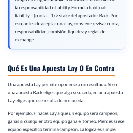
la responsabilidad o liability. Fórmula habitual:
liability = (cuota – 1) × stake del apostador Back. Por
eso, antes de aceptar una Lay, conviene revisar cuota,
responsabilidad, comisión, liquidez y reglas del
exchange.
Qué Es Una Apuesta Lay O En Contra
Una apuesta Lay permite oponerse a un resultado. Si en
una apuesta Back eliges que algo sí suceda, en una apuesta
Lay eliges que ese resultado no suceda.
Por ejemplo, si haces Lay a que un equipo será campeón,
ganas si cualquier otro equipo gana el torneo. Pierdes si ese
equipo específico termina campeón. La lógica es simple,