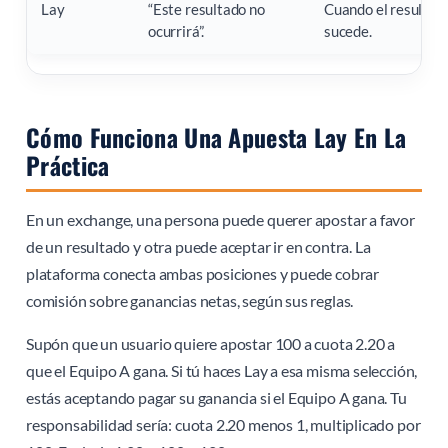
Lay
“Este resultado no
Cuando el resultado
ocurrirá”.
sucede.
Cómo Funciona Una Apuesta Lay En La
Práctica
En un exchange, una persona puede querer apostar a favor
de un resultado y otra puede aceptar ir en contra. La
plataforma conecta ambas posiciones y puede cobrar
comisión sobre ganancias netas, según sus reglas.
Supón que un usuario quiere apostar 100 a cuota 2.20 a
que el Equipo A gana. Si tú haces Lay a esa misma selección,
estás aceptando pagar su ganancia si el Equipo A gana. Tu
responsabilidad sería: cuota 2.20 menos 1, multiplicado por