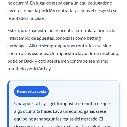
no ocurrirá. En lugar de respaldar a un equipo, jugador o
evento, tomas la posición contraria: aceptas el riesgo si ese
resultado sí sucede.
Este tipo de apuesta suele encontrarse en plataformas de
intercambio de apuestas, conocidas como betting
exchanges. Allí no siempre apuestas contra la casa, sino
contra otros usuarios. Uno apuesta a favor de un resultado,
posición Back, y otro acepta ir en contra de ese mismo
resultado, posición Lay.
Respuesta rápida
Una apuesta Lay significa apostar en contra de que
algo ocurra. Si haces Lay a un equipo, ganas si ese
equipo no gana según las reglas del mercado. El
riesgo no es igual al stake tradicional: se calcula con