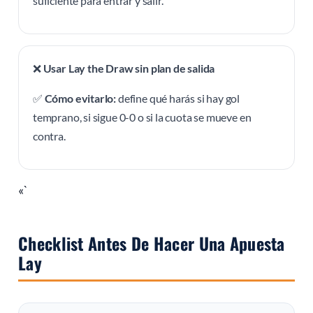
suficiente para entrar y salir.
❌
Usar Lay the Draw sin plan de salida
✅
Cómo evitarlo:
define qué harás si hay gol
temprano, si sigue 0-0 o si la cuota se mueve en
contra.
«`
Checklist Antes De Hacer Una Apuesta
Lay