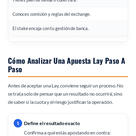
Conoces comisión y reglas del exchange.
No
El stake encaja con tu gestión de banca.
Ar
Cómo Analizar Una Apuesta Lay Paso A
Paso
Antes de aceptar una Lay, conviene seguir un proceso. No
se trata solo de pensar que un resultado no ocurrirá, sino
de saber si la cuota y el riesgo justifican la operación.
Define el resultado exacto
Confirma a qué estás apostando en contra: