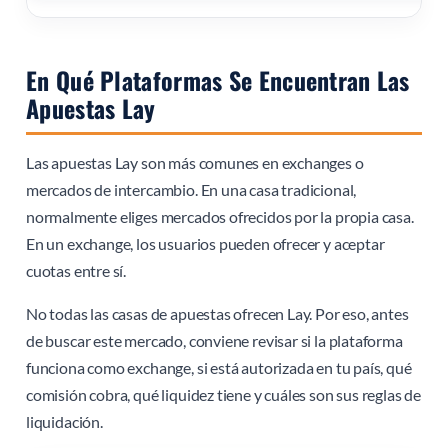
En Qué Plataformas Se Encuentran Las
Apuestas Lay
Las apuestas Lay son más comunes en exchanges o
mercados de intercambio. En una casa tradicional,
normalmente eliges mercados ofrecidos por la propia casa.
En un exchange, los usuarios pueden ofrecer y aceptar
cuotas entre sí.
No todas las casas de apuestas ofrecen Lay. Por eso, antes
de buscar este mercado, conviene revisar si la plataforma
funciona como exchange, si está autorizada en tu país, qué
comisión cobra, qué liquidez tiene y cuáles son sus reglas de
liquidación.