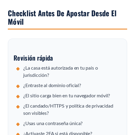
Checklist Antes De Apostar Desde El
Móvil
Revisión rápida
¿La casa está autorizada en tu país o
jurisdicción?
¿Entraste al dominio oficial?
¿El sitio carga bien en tu navegador móvil?
¿El candado/HTTPS y política de privacidad
son visibles?
¿Usas una contraseña única?
¿Activaste 2FA si está disponible?