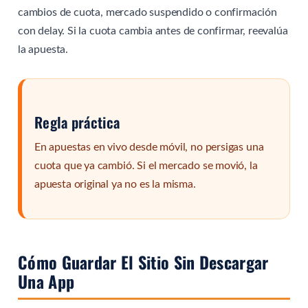
cambios de cuota, mercado suspendido o confirmación
con delay. Si la cuota cambia antes de confirmar, reevalúa
la apuesta.
Regla práctica
En apuestas en vivo desde móvil, no persigas una
cuota que ya cambió. Si el mercado se movió, la
apuesta original ya no es la misma.
Cómo Guardar El Sitio Sin Descargar
Una App