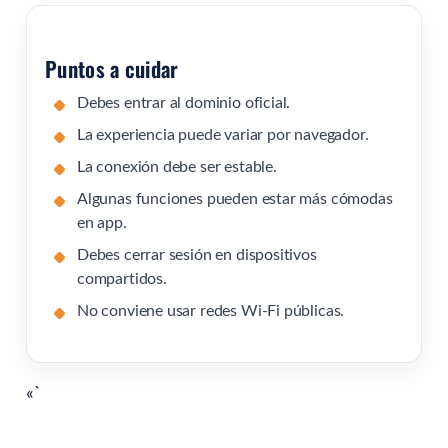
Puntos a cuidar
Debes entrar al dominio oficial.
La experiencia puede variar por navegador.
La conexión debe ser estable.
Algunas funciones pueden estar más cómodas
en app.
Debes cerrar sesión en dispositivos
compartidos.
No conviene usar redes Wi-Fi públicas.
«`