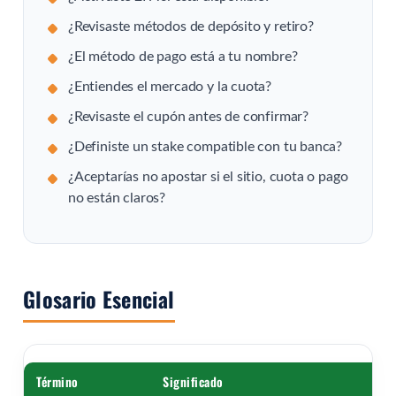
¿Revisaste métodos de depósito y retiro?
¿El método de pago está a tu nombre?
¿Entiendes el mercado y la cuota?
¿Revisaste el cupón antes de confirmar?
¿Definiste un stake compatible con tu banca?
¿Aceptarías no apostar si el sitio, cuota o pago
no están claros?
Glosario Esencial
Término
Significado