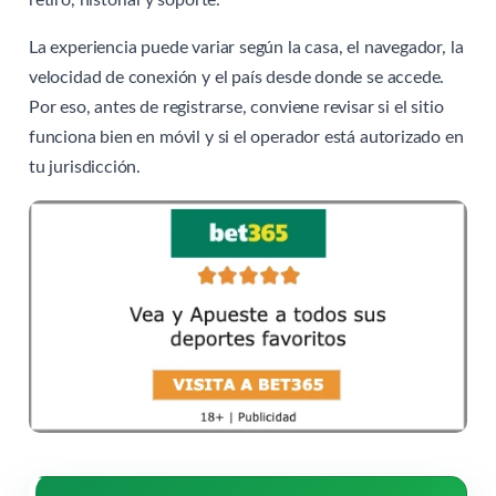
retiro, historial y soporte.
La experiencia puede variar según la casa, el navegador, la
velocidad de conexión y el país desde donde se accede.
Por eso, antes de registrarse, conviene revisar si el sitio
funciona bien en móvil y si el operador está autorizado en
tu jurisdicción.