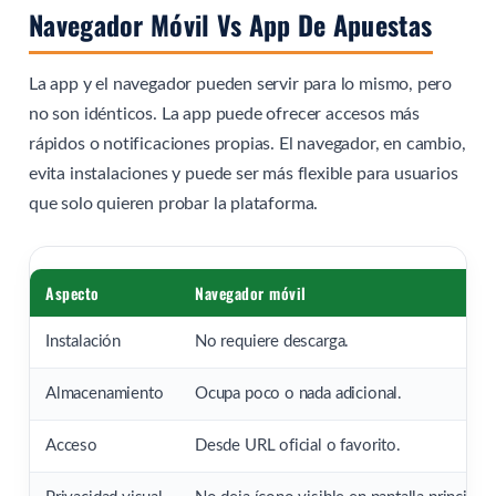
Navegador Móvil Vs App De Apuestas
La app y el navegador pueden servir para lo mismo, pero
no son idénticos. La app puede ofrecer accesos más
rápidos o notificaciones propias. El navegador, en cambio,
evita instalaciones y puede ser más flexible para usuarios
que solo quieren probar la plataforma.
Aspecto
Navegador móvil
Instalación
No requiere descarga.
Almacenamiento
Ocupa poco o nada adicional.
Acceso
Desde URL oficial o favorito.