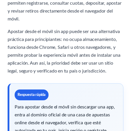
permiten registrarse, consultar cuotas, depositar, apostar
y revisar retiros directamente desde el navegador del
móvil.
Apostar desde el móvil sin app puede ser una alternativa
práctica para principiantes: no ocupa almacenamiento,
funciona desde Chrome, Safari u otros navegadores, y
permite probar la experiencia móvil antes de instalar una
aplicación. Aun así, la prioridad debe ser usar un sitio
legal, seguro y verificado en tu país o jurisdicción.
Respuesta rápida
Para apostar desde el móvil sin descargar una app,
entra al dominio oficial de una casa de apuestas
online desde el navegador, verifica que esté
autorizada en tu país, inicia sesión o regístrate,