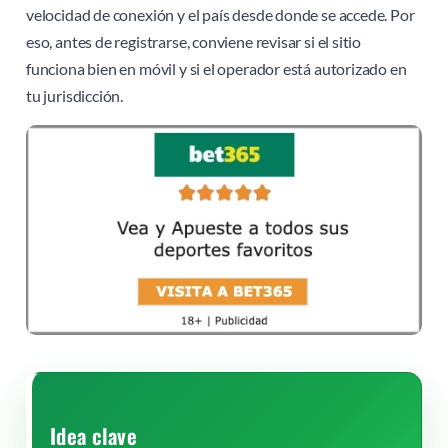
velocidad de conexión y el país desde donde se accede. Por
eso, antes de registrarse, conviene revisar si el sitio
funciona bien en móvil y si el operador está autorizado en
tu jurisdicción.
Idea clave