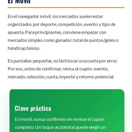
En el navegador móvil, los mercados suelen estar
organizados por deporte, competición, evento y tipo de
apuesta. Para principiantes, conviene empezar con
mercados simples como ganador, total de puntos/goles o
hándicap básico.
En pantallas pequeñas, es fácil tocar una cuota por error.
Por eso, antes de confirmar, revisa el cupón: evento,
mercado, selección, cuota, importe y retorno potencial.
Clave práctica
En móvil, nunca confirmes sin revisar el cupón
completo. Un toque accidental puede elegir un