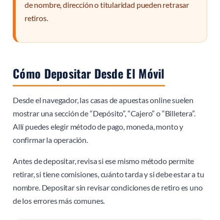
de nombre, dirección o titularidad pueden retrasar
retiros.
Cómo Depositar Desde El Móvil
Desde el navegador, las casas de apuestas online suelen
mostrar una sección de “Depósito”, “Cajero” o “Billetera”.
Allí puedes elegir método de pago, moneda, monto y
confirmar la operación.
Antes de depositar, revisa si ese mismo método permite
retirar, si tiene comisiones, cuánto tarda y si debe estar a tu
nombre. Depositar sin revisar condiciones de retiro es uno
de los errores más comunes.