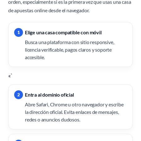
orden, especialmente si es la primera vez que usas una casa
de apuestas online desde el navegador.
Elige una casa compatible con móvil
Busca una plataforma con sitio responsive,
licencia verificable, pagos claros y soporte
accesible.
«`
Entra al dominio oficial
Abre Safari, Chrome u otro navegador y escribe
la dirección oficial. Evita enlaces de mensajes,
redes o anuncios dudosos.