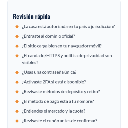
Revisión rápida
¿La casa está autorizada en tu país o jurisdicción?
¿Entraste al dominio oficial?
¿El sitio carga bien en tu navegador móvil?
¿El candado/HTTPS y política de privacidad son
visibles?
¿Usas una contraseña única?
¿Activaste 2FA si está disponible?
¿Revisaste métodos de depósito y retiro?
¿El método de pago está a tu nombre?
¿Entiendes el mercado y la cuota?
¿Revisaste el cupón antes de confirmar?