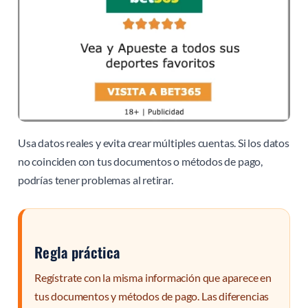
Usa datos reales y evita crear múltiples cuentas. Si los datos
no coinciden con tus documentos o métodos de pago,
podrías tener problemas al retirar.
Regla práctica
Regístrate con la misma información que aparece en
tus documentos y métodos de pago. Las diferencias