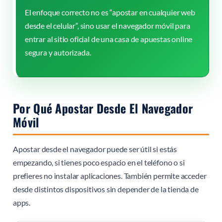
El enfoque correcto no es “apostar en cualquier web
desde el celular”, sino usar el navegador móvil para
entrar al sitio oficial de una casa de apuestas online
segura y autorizada.
Por Qué Apostar Desde El Navegador
Móvil
Apostar desde el navegador puede ser útil si estás
empezando, si tienes poco espacio en el teléfono o si
prefieres no instalar aplicaciones. También permite acceder
desde distintos dispositivos sin depender de la tienda de
apps.