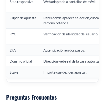
Sitio responsive
Web adaptada a pantallas de móvil.
Cupón de apuesta
Panel donde aparece selección, cuota, im
retorno potencial.
KYC
Verificación de identidad del usuario.
2FA
Autenticación en dos pasos.
Dominio oficial
Dirección web real de la casa autorizada.
Stake
Importe que decides apostar.
Preguntas Frecuentes