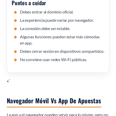
Puntos a cuidar
Debes entrar al dominio oficial.
La experiencia puede variar por navegador.
La conexión debe ser estable.
Algunas funciones pueden estar más cómodas
en app.
Debes cerrar sesión en dispositivos compartidos.
No conviene usar redes Wi-Fi públicas.
«`
Navegador Móvil Vs App De Apuestas
La app y el navegador pueden servir para lo mismo, pero no