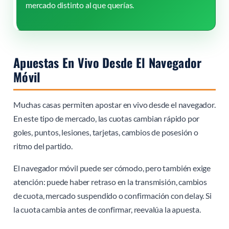
mercado distinto al que querías.
Apuestas En Vivo Desde El Navegador
Móvil
Muchas casas permiten apostar en vivo desde el navegador.
En este tipo de mercado, las cuotas cambian rápido por
goles, puntos, lesiones, tarjetas, cambios de posesión o
ritmo del partido.
El navegador móvil puede ser cómodo, pero también exige
atención: puede haber retraso en la transmisión, cambios
de cuota, mercado suspendido o confirmación con delay. Si
la cuota cambia antes de confirmar, reevalúa la apuesta.