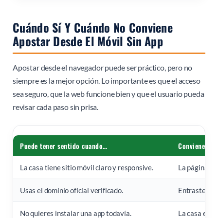
Cuándo Sí Y Cuándo No Conviene
Apostar Desde El Móvil Sin App
Apostar desde el navegador puede ser práctico, pero no
siempre es la mejor opción. Lo importante es que el acceso
sea seguro, que la web funcione bien y que el usuario pueda
revisar cada paso sin prisa.
Puede tener sentido cuando…
Conviene evi
La casa tiene sitio móvil claro y responsive.
La página ca
Usas el dominio oficial verificado.
Entraste des
No quieres instalar una app todavía.
La casa exige