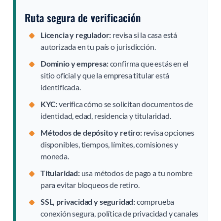
Ruta segura de verificación
Licencia y regulador:
revisa si la casa está
autorizada en tu país o jurisdicción.
Dominio y empresa:
confirma que estás en el
sitio oficial y que la empresa titular está
identificada.
KYC:
verifica cómo se solicitan documentos de
identidad, edad, residencia y titularidad.
Métodos de depósito y retiro:
revisa opciones
disponibles, tiempos, límites, comisiones y
moneda.
Titularidad:
usa métodos de pago a tu nombre
para evitar bloqueos de retiro.
SSL, privacidad y seguridad:
comprueba
conexión segura, política de privacidad y canales