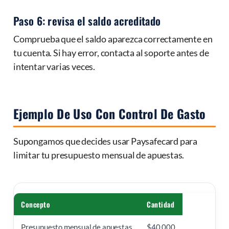
Paso 6: revisa el saldo acreditado
Comprueba que el saldo aparezca correctamente en
tu cuenta. Si hay error, contacta al soporte antes de
intentar varias veces.
Ejemplo De Uso Con Control De Gasto
Supongamos que decides usar Paysafecard para
limitar tu presupuesto mensual de apuestas.
Concepto
Cantidad
Presupuesto mensual de apuestas
$40.000