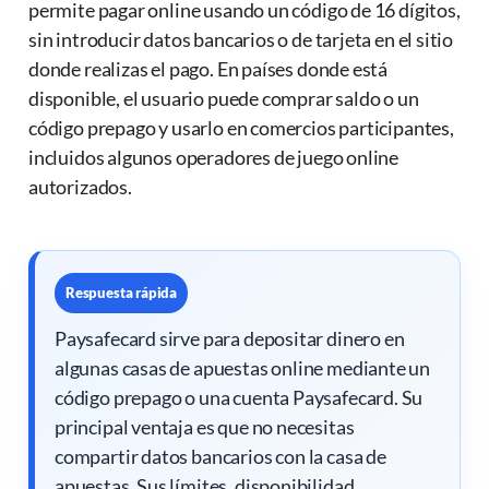
permite pagar online usando un código de 16 dígitos,
sin introducir datos bancarios o de tarjeta en el sitio
donde realizas el pago. En países donde está
disponible, el usuario puede comprar saldo o un
código prepago y usarlo en comercios participantes,
incluidos algunos operadores de juego online
autorizados.
Respuesta rápida
Paysafecard sirve para depositar dinero en
algunas casas de apuestas online mediante un
código prepago o una cuenta Paysafecard. Su
principal ventaja es que no necesitas
compartir datos bancarios con la casa de
apuestas. Sus límites, disponibilidad,