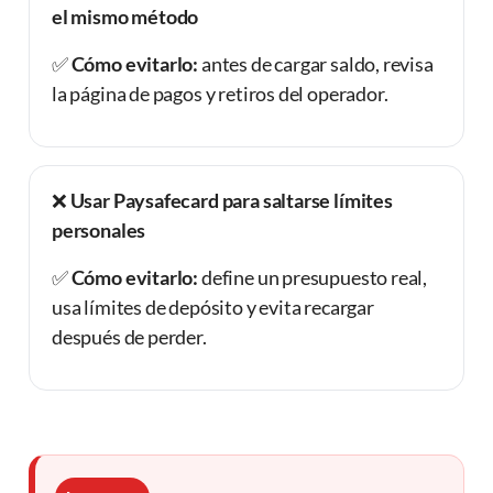
el mismo método
✅
Cómo evitarlo:
antes de cargar saldo, revisa
la página de pagos y retiros del operador.
❌
Usar Paysafecard para saltarse límites
personales
✅
Cómo evitarlo:
define un presupuesto real,
usa límites de depósito y evita recargar
después de perder.