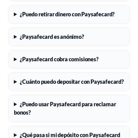
¿Puedo retirar dinero con Paysafecard?
¿Paysafecard es anónimo?
¿Paysafecard cobra comisiones?
¿Cuánto puedo depositar con Paysafecard?
¿Puedo usar Paysafecard para reclamar
bonos?
¿Qué pasa si mi depósito con Paysafecard