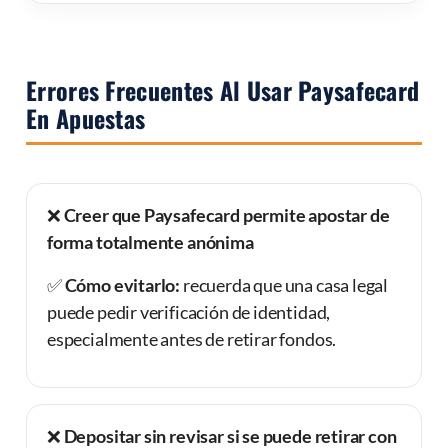
Errores Frecuentes Al Usar Paysafecard
En Apuestas
❌
Creer que Paysafecard permite apostar de
forma totalmente anónima
✅
Cómo evitarlo:
recuerda que una casa legal
puede pedir verificación de identidad,
especialmente antes de retirar fondos.
❌
Depositar sin revisar si se puede retirar con