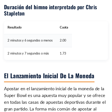
Duración del himno
interpretado por Chris
Stapleton
Resultado
Cuota
2 minutos y 6 segundos o menos
2.00
2 minutos y 7 segundos o más
1.73
El Lanzamiento Inicial De La Moneda
Apostar en el lanzamiento inicial de la moneda de la
Super Bowl es una apuesta muy popular y se ofrece
en todas las casas de apuestas deportivas durante el
gran partido. La forma más común de apostar al