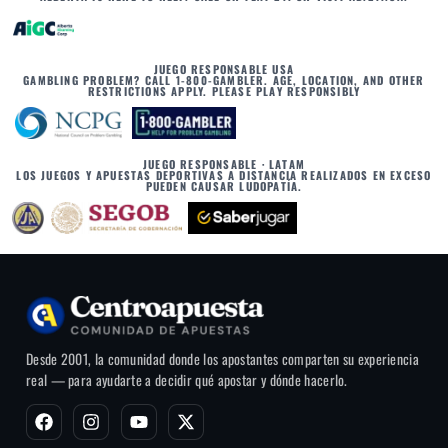
JUEGO RESPONSABLE USA
GAMBLING PROBLEM? CALL 1-800-GAMBLER. AGE, LOCATION, AND OTHER
RESTRICTIONS APPLY. PLEASE PLAY RESPONSIBLY
JUEGO RESPONSABLE · LATAM
LOS JUEGOS Y APUESTAS DEPORTIVAS A DISTANCIA REALIZADOS EN EXCESO
PUEDEN CAUSAR LUDOPATÍA.
Desde 2001, la comunidad donde los apostantes comparten su experiencia
real — para ayudarte a decidir qué apostar y dónde hacerlo.