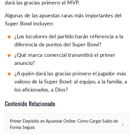
dará las gracias primero el MVP.
Algunas de las apuestas raras más importantes del
Super Bowl incluyen:
¿Los locutores del partido harán referencia a la
diferencia de puntos del Super Bowl?
¿Qué marca comercial transmitirá el primer
anuncio?
¿A quién dará las gracias primero el jugador más
valioso de la Super Bowl: al equipo, a la familia, a
los aficionados, a Dios?
Contenido Relacionado
Primer Depósito en Apuestas Online: Cómo Cargar Saldo de
Forma Segura