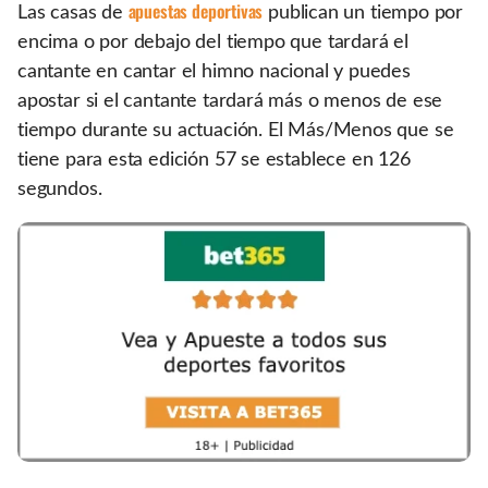
apuestas deportivas
Las casas de
publican un tiempo por
encima o por debajo del tiempo que tardará el
cantante en cantar el himno nacional y puedes
apostar si el cantante tardará más o menos de ese
tiempo durante su actuación. El Más/Menos que se
tiene para esta edición 57 se establece en 126
segundos.