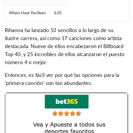
Where Have You Been
6.05
Rihanna ha lanzado 53 sencillos a lo largo de su
ilustre carrera, así como 17 canciones como artista
destacada. Nueve de ellos encabezaron el Billboard
Top 40, y 25 increíbles de ellos alcanzaron el puesto
número 4 o mejor.
Entonces, es fácil ver por qué las opciones para la
‘primera canción’ son tan abundantes.