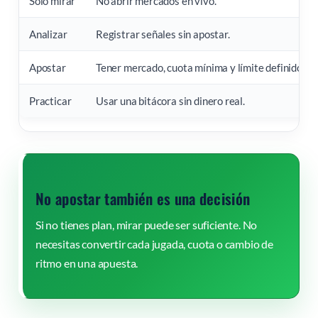
Solo mirar
No abrir mercados en vivo.
Analizar
Registrar señales sin apostar.
Apostar
Tener mercado, cuota mínima y límite definidos.
Practicar
Usar una bitácora sin dinero real.
No apostar también es una decisión
Si no tienes plan, mirar puede ser suficiente. No
necesitas convertir cada jugada, cuota o cambio de
ritmo en una apuesta.