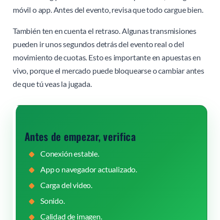
móvil o app. Antes del evento, revisa que todo cargue bien.
También ten en cuenta el retraso. Algunas transmisiones
pueden ir unos segundos detrás del evento real o del
movimiento de cuotas. Esto es importante en apuestas en
vivo, porque el mercado puede bloquearse o cambiar antes
de que tú veas la jugada.
Antes de empezar, verifica
Conexión estable.
App o navegador actualizado.
Carga del video.
Sonido.
Calidad de imagen.