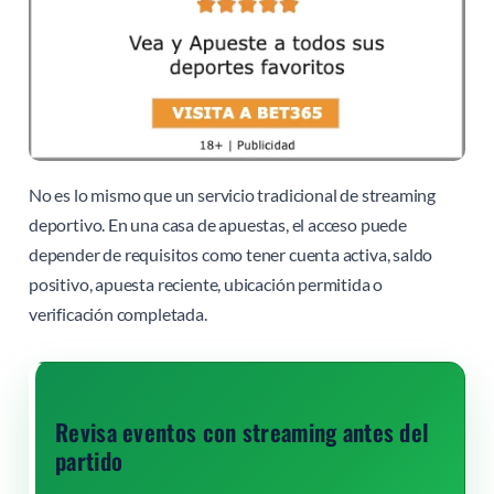
No es lo mismo que un servicio tradicional de streaming
deportivo. En una casa de apuestas, el acceso puede
depender de requisitos como tener cuenta activa, saldo
positivo, apuesta reciente, ubicación permitida o
verificación completada.
Revisa eventos con streaming antes del
partido