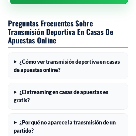
Preguntas Frecuentes Sobre
Transmisión Deportiva En Casas De
Apuestas Online
¿Cómo ver transmisión deportiva en casas
de apuestas online?
¿El streaming en casas de apuestas es
gratis?
¿Por qué no aparece la transmisión de un
partido?