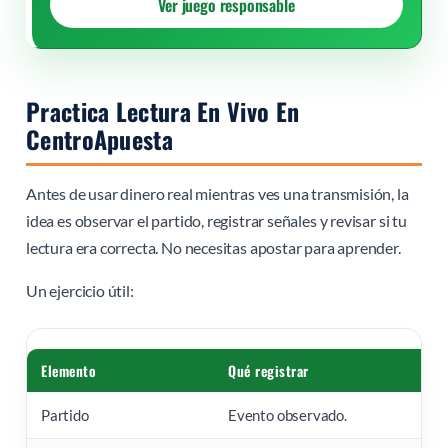
Ver juego responsable
Practica Lectura En Vivo En
CentroApuesta
Antes de usar dinero real mientras ves una transmisión, la
idea es observar el partido, registrar señales y revisar si tu
lectura era correcta. No necesitas apostar para aprender.
Un ejercicio útil:
Elemento
Qué registrar
Partido
Evento observado.