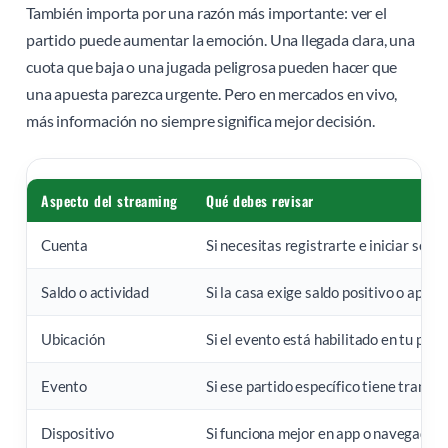
También importa por una razón más importante: ver el
partido puede aumentar la emoción. Una llegada clara, una
cuota que baja o una jugada peligrosa pueden hacer que
una apuesta parezca urgente. Pero en mercados en vivo,
más información no siempre significa mejor decisión.
Aspecto del streaming
Qué debes revisar
Cuenta
Si necesitas registrarte e iniciar sesió
Saldo o actividad
Si la casa exige saldo positivo o apues
Ubicación
Si el evento está habilitado en tu país.
Evento
Si ese partido específico tiene transmi
Dispositivo
Si funciona mejor en app o navegador.