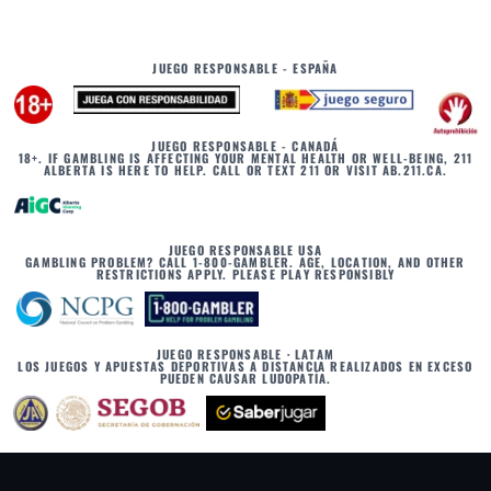
JUEGO RESPONSABLE - ESPAÑA
JUEGO RESPONSABLE - CANADÁ
18+. IF GAMBLING IS AFFECTING YOUR MENTAL HEALTH OR WELL-BEING, 211
ALBERTA IS HERE TO HELP. CALL OR TEXT 211 OR VISIT AB.211.CA.
JUEGO RESPONSABLE USA
GAMBLING PROBLEM? CALL 1-800-GAMBLER. AGE, LOCATION, AND OTHER
RESTRICTIONS APPLY. PLEASE PLAY RESPONSIBLY
JUEGO RESPONSABLE · LATAM
LOS JUEGOS Y APUESTAS DEPORTIVAS A DISTANCIA REALIZADOS EN EXCESO
PUEDEN CAUSAR LUDOPATÍA.