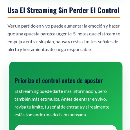
Usa El Streaming Sin Perder El Control
Ver un partido en vivo puede aumentar la emoción y hacer
que una apuesta parezca urgente. Si notas que el stream te
empuja a entrar sin plan, pausa y revisa límites, señales de
alerta y herramientas de juego responsable.
Prioriza el control antes de apostar
El streaming puede darte más información, pero
también más estímulos. Antes de entrar en vivo,
revisa tu límite, tu señal de entrada y si realmente
estás tomando una decisión pensada.