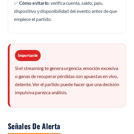
✅
Cómo evitarlo:
verifica cuenta, saldo, país,
dispositivo y disponibilidad del evento antes de que
empiece el partido.
Importante
Si el streaming te genera urgencia, emoción excesiva
o ganas de recuperar pérdidas con apuestas en vivo,
detente. Ver el partido puede hacer que una decisión
impulsiva parezca análisis.
Señales De Alerta