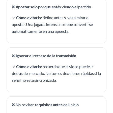
❌
Apostar solo porque estás viendo el partido
✅
Cómo evitarlo:
define antes si vas a mirar o
apostar. Una jugada intensa no debe convertirse
automáticamente en una apuesta.
❌
Ignorar el retraso de la transmisión
✅
Cómo evitarlo:
recuerda que el video puede ir
detrás del mercado. No tomes decisiones rápidas si la
señal no está sincronizada.
❌
No revisar requisitos antes del inicio