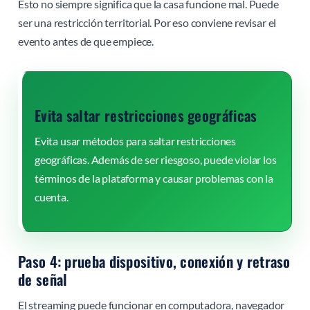
Esto no siempre significa que la casa funcione mal. Puede
ser una restricción territorial. Por eso conviene revisar el
evento antes de que empiece.
Evita saltar restricciones geográficas
Evita usar métodos para saltar restricciones
geográficas. Además de ser riesgoso, puede violar los
términos de la plataforma y causar problemas con la
cuenta.
Paso 4: prueba dispositivo, conexión y retraso
de señal
El streaming puede funcionar en computadora, navegador