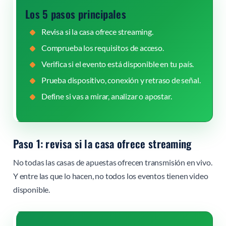
Los 5 pasos principales
Revisa si la casa ofrece streaming.
Comprueba los requisitos de acceso.
Verifica si el evento está disponible en tu país.
Prueba dispositivo, conexión y retraso de señal.
Define si vas a mirar, analizar o apostar.
Paso 1: revisa si la casa ofrece streaming
No todas las casas de apuestas ofrecen transmisión en vivo.
Y entre las que lo hacen, no todos los eventos tienen video
disponible.