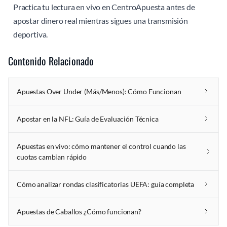
Practica tu lectura en vivo en CentroApuesta antes de
apostar dinero real mientras sigues una transmisión
deportiva.
Contenido Relacionado
Apuestas Over Under (Más/Menos): Cómo Funcionan
Apostar en la NFL: Guía de Evaluación Técnica
Apuestas en vivo: cómo mantener el control cuando las
cuotas cambian rápido
Cómo analizar rondas clasificatorias UEFA: guía completa
Apuestas de Caballos ¿Cómo funcionan?