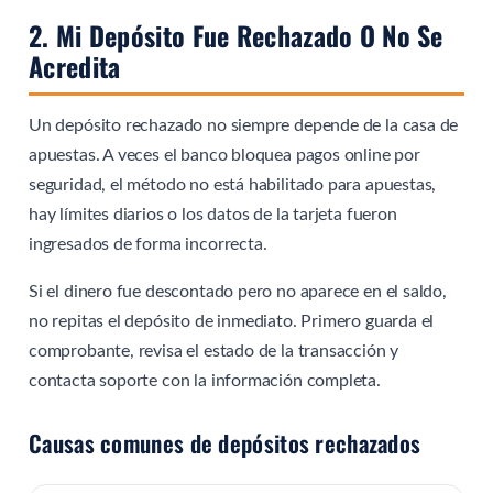
2. Mi Depósito Fue Rechazado O No Se
Acredita
Un depósito rechazado no siempre depende de la casa de
apuestas. A veces el banco bloquea pagos online por
seguridad, el método no está habilitado para apuestas,
hay límites diarios o los datos de la tarjeta fueron
ingresados de forma incorrecta.
Si el dinero fue descontado pero no aparece en el saldo,
no repitas el depósito de inmediato. Primero guarda el
comprobante, revisa el estado de la transacción y
contacta soporte con la información completa.
Causas comunes de depósitos rechazados