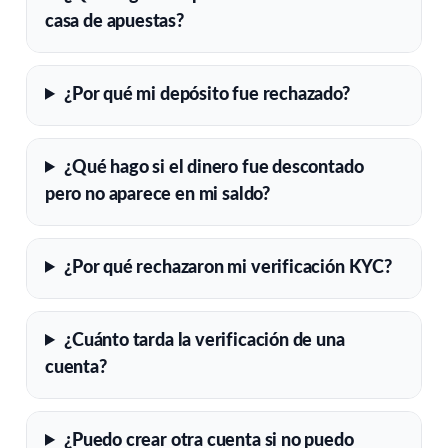
casa de apuestas?
¿Por qué mi depósito fue rechazado?
¿Qué hago si el dinero fue descontado
pero no aparece en mi saldo?
¿Por qué rechazaron mi verificación KYC?
¿Cuánto tarda la verificación de una
cuenta?
¿Puedo crear otra cuenta si no puedo