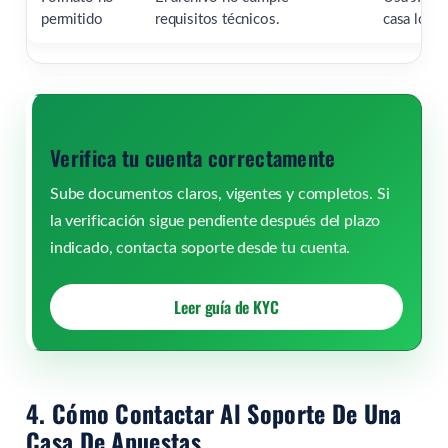
permitido
requisitos técnicos.
casa lo pe
Verifica tu cuenta correctamente
Sube documentos claros, vigentes y completos. Si
la verificación sigue pendiente después del plazo
indicado, contacta soporte desde tu cuenta.
Leer guía de KYC
4. Cómo Contactar Al Soporte De Una
Casa De Apuestas