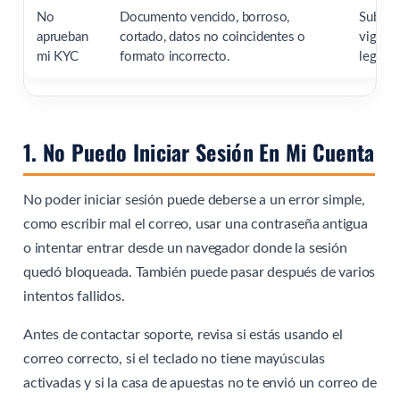
No
Documento vencido, borroso,
Subir 
aprueban
cortado, datos no coincidentes o
vigent
mi KYC
formato incorrecto.
legible
1. No Puedo Iniciar Sesión En Mi Cuenta
No poder iniciar sesión puede deberse a un error simple,
como escribir mal el correo, usar una contraseña antigua
o intentar entrar desde un navegador donde la sesión
quedó bloqueada. También puede pasar después de varios
intentos fallidos.
Antes de contactar soporte, revisa si estás usando el
correo correcto, si el teclado no tiene mayúsculas
activadas y si la casa de apuestas no te envió un correo de