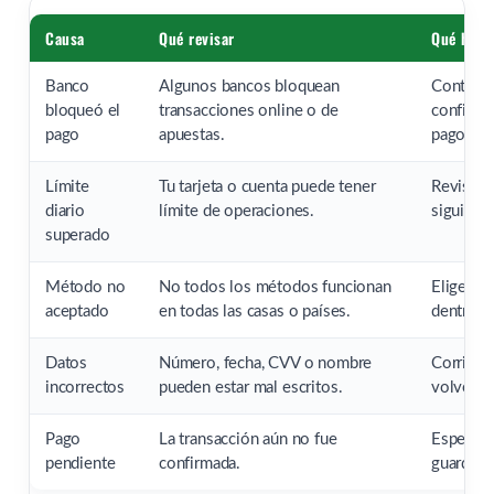
Causa
Qué revisar
Qué hace
Banco
Algunos bancos bloquean
Contacta
bloqueó el
transacciones online o de
confirma
pago
apuestas.
pago.
Límite
Tu tarjeta o cuenta puede tener
Revisa lí
diario
límite de operaciones.
siguiente
superado
Método no
No todos los métodos funcionan
Elige un
aceptado
en todas las casas o países.
dentro de
Datos
Número, fecha, CVV o nombre
Corrige 
incorrectos
pueden estar mal escritos.
volver a 
Pago
La transacción aún no fue
Espera e
pendiente
confirmada.
guarda c