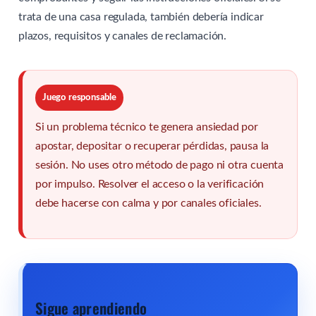
trata de una casa regulada, también debería indicar
plazos, requisitos y canales de reclamación.
Juego responsable
Si un problema técnico te genera ansiedad por
apostar, depositar o recuperar pérdidas, pausa la
sesión. No uses otro método de pago ni otra cuenta
por impulso. Resolver el acceso o la verificación
debe hacerse con calma y por canales oficiales.
Sigue aprendiendo