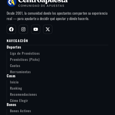
Desde 2001, la comunidad donde los apostantes comparten su experiencia
real — para ayudarte a decidir qué apostar y dónde hacerlo.
NAVEGACIÓN
Deportes
Liga de Pronósticos
Pronósticos (Picks)
Cuotas
Herramientas
Casas
Inicio
Ranking
Recomendaciones
Cómo Elegir
Bonos
Bonos Activos