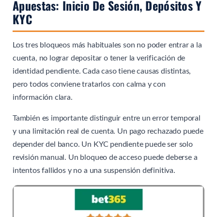
Apuestas: Inicio De Sesión, Depósitos Y
KYC
Los tres bloqueos más habituales son no poder entrar a la
cuenta, no lograr depositar o tener la verificación de
identidad pendiente. Cada caso tiene causas distintas,
pero todos conviene tratarlos con calma y con
información clara.
También es importante distinguir entre un error temporal
y una limitación real de cuenta. Un pago rechazado puede
depender del banco. Un KYC pendiente puede ser solo
revisión manual. Un bloqueo de acceso puede deberse a
intentos fallidos y no a una suspensión definitiva.