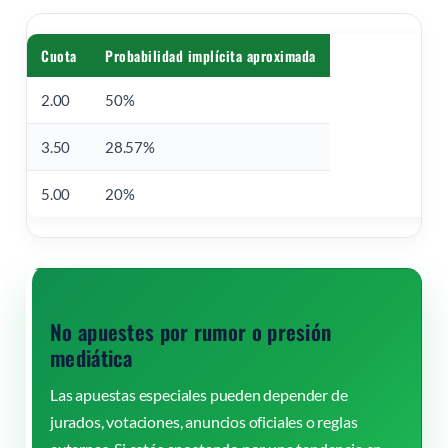
Cuota
Probabilidad implícita aproximada
2.00
50%
3.50
28.57%
5.00
20%
No apuestes por rumor o presión
mediática
Las apuestas especiales pueden depender de
jurados, votaciones, anuncios oficiales o reglas