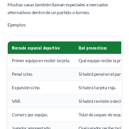
Muchas casas también llaman especiales a mercados
alternativos dentro de un partido o torneo.
Ejemplos:
Mercado especial deportivo
Qué pronosticas
Primer equipo en recibir tarjeta.
Qué equipo recibe la primer
Penal sí/no.
Si habrá penal en el partido.
Expulsión sí/no.
Si habrá tarjeta roja.
VAR.
Si habrá revisión o decisión
Corners por equipo.
Total de saques de esquina.
Jugador amonestado.
Qué jugador recibe tarjeta.