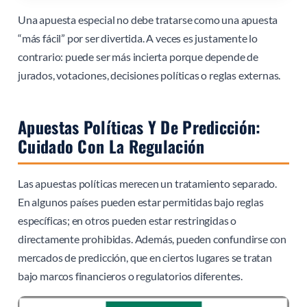
Una apuesta especial no debe tratarse como una apuesta
“más fácil” por ser divertida. A veces es justamente lo
contrario: puede ser más incierta porque depende de
jurados, votaciones, decisiones políticas o reglas externas.
Apuestas Políticas Y De Predicción:
Cuidado Con La Regulación
Las apuestas políticas merecen un tratamiento separado.
En algunos países pueden estar permitidas bajo reglas
específicas; en otros pueden estar restringidas o
directamente prohibidas. Además, pueden confundirse con
mercados de predicción, que en ciertos lugares se tratan
bajo marcos financieros o regulatorios diferentes.