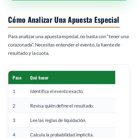
Cómo Analizar Una Apuesta Especial
Para analizar una apuesta especial, no basta con “tener una
corazonada”. Necesitas entender el evento, la fuente de
resultado y la cuota.
Paso
Qué hacer
1
Identifica el evento exacto.
2
Revisa quién define el resultado.
3
Lee las reglas de liquidación.
4
Calcula la probabilidad implícita.