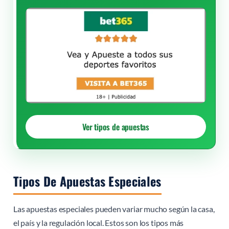
Ver tipos de apuestas
Tipos De Apuestas Especiales
Las apuestas especiales pueden variar mucho según la casa,
el país y la regulación local. Estos son los tipos más