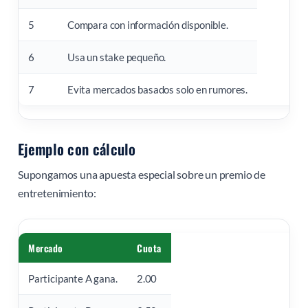
5
Compara con información disponible.
6
Usa un stake pequeño.
7
Evita mercados basados solo en rumores.
Ejemplo con cálculo
Supongamos una apuesta especial sobre un premio de
entretenimiento:
Mercado
Cuota
Participante A gana.
2.00