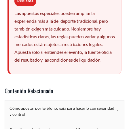
Recuerda
Las apuestas especiales pueden ampliar la
experiencia más allá del deporte tradicional, pero
también exigen más cuidado. No siempre hay
estadísticas claras, las reglas pueden variar y algunos
mercados están sujetos a restricciones legales.
Apuesta solo si entiendes el evento, la fuente oficial
del resultado y las condiciones de liquidación.
Contenido Relacionado
Cómo apostar por teléfono: guía para hacerlo con seguridad
y control