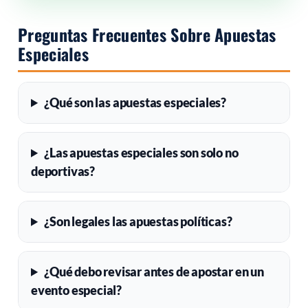
Preguntas Frecuentes Sobre Apuestas
Especiales
¿Qué son las apuestas especiales?
¿Las apuestas especiales son solo no
deportivas?
¿Son legales las apuestas políticas?
¿Qué debo revisar antes de apostar en un
evento especial?