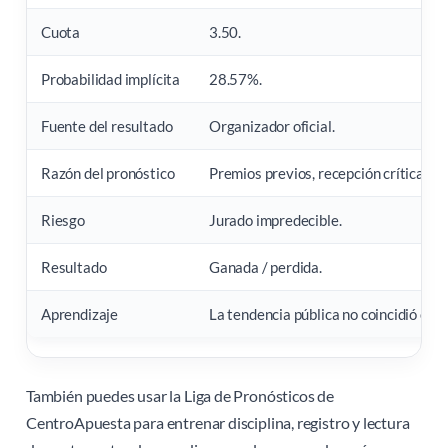
Cuota
3.50.
Probabilidad implícita
28.57%.
Fuente del resultado
Organizador oficial.
Razón del pronóstico
Premios previos, recepción crítica, te
Riesgo
Jurado impredecible.
Resultado
Ganada / perdida.
Aprendizaje
La tendencia pública no coincidió con 
También puedes usar la Liga de Pronósticos de
CentroApuesta para entrenar disciplina, registro y lectura