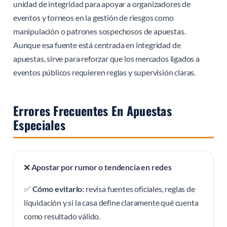
unidad de integridad para apoyar a organizadores de
eventos y torneos en la gestión de riesgos como
manipulación o patrones sospechosos de apuestas.
Aunque esa fuente está centrada en integridad de
apuestas, sirve para reforzar que los mercados ligados a
eventos públicos requieren reglas y supervisión claras.
Errores Frecuentes En Apuestas
Especiales
❌
Apostar por rumor o tendencia en redes
✅
Cómo evitarlo:
revisa fuentes oficiales, reglas de
liquidación y si la casa define claramente qué cuenta
como resultado válido.