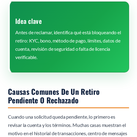
Idea clave
Antes de reclamar, identifica qué está bloqueando el
retiro: KYC, bono, método de pago, límites, datos de
cuenta, revisión de seguridad o falta de licencia
verificable.
Causas Comunes De Un Retiro
Pendiente O Rechazado
Cuando una solicitud queda pendiente, lo primero es
revisar la cuenta y los términos. Muchas casas muestran el
motivo en el historial de transacciones, centro de mensajes