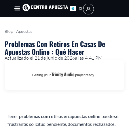
GLB
AR
-
Blog
Apuestas
Problemas Con Retiros En Casas De
Apuestas Online : Qué Hacer
Actualizado el 21 de junio de 2026
a las 4:41 PM
Trinity Audio
Getting your
player ready...
Tener
problemas con retiros en apuestas online
puede ser
frustrante: solicitud pendiente, documentos rechazados,