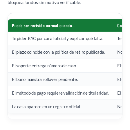
bloquea fondos sin motivo verificable.
Puede ser revisión normal cuando…
Convie
Te piden KYC por canal oficial y explican qué falta.
Te pid
El plazo coincide con la política de retiro publicada.
No hay 
El soporte entrega número de caso.
El sop
El bono muestra rollover pendiente.
El ope
El método de pago requiere validación de titularidad.
El siti
La casa aparece en un registro oficial.
No hay 