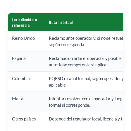
Jurisdicción o
Ruta habitual
referencia
Reino Unido
Reclamo ante operador y, si no se resuelve,
según corresponda.
España
Reclamación ante el operador y posible recl
autoridad competente si aplica.
Colombia
PQRSD o canal formal, según operador y co
aplicable.
Malta
Intentar resolver con el operador y luego pr
formal si corresponde.
Otros países
Depende del regulador local, licencia y térm