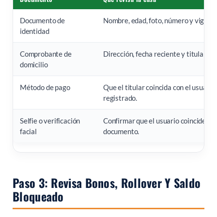
Documento de
Nombre, edad, foto, número y vigenci
identidad
Comprobante de
Dirección, fecha reciente y titularida
domicilio
Método de pago
Que el titular coincida con el usuario
registrado.
Selfie o verificación
Confirmar que el usuario coincide con
facial
documento.
Paso 3: Revisa Bonos, Rollover Y Saldo
Bloqueado