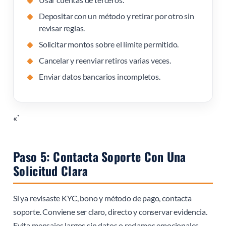
Depositar con un método y retirar por otro sin
revisar reglas.
Solicitar montos sobre el límite permitido.
Cancelar y reenviar retiros varias veces.
Enviar datos bancarios incompletos.
«`
Paso 5: Contacta Soporte Con Una
Solicitud Clara
Si ya revisaste KYC, bono y método de pago, contacta
soporte. Conviene ser claro, directo y conservar evidencia.
Evita mensajes largos sin datos o reclamos emocionales