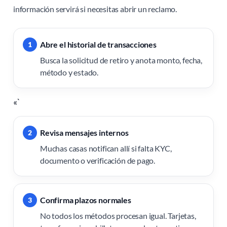
información servirá si necesitas abrir un reclamo.
Abre el historial de transacciones
Busca la solicitud de retiro y anota monto, fecha,
método y estado.
«`
Revisa mensajes internos
Muchas casas notifican allí si falta KYC,
documento o verificación de pago.
Confirma plazos normales
No todos los métodos procesan igual. Tarjetas,