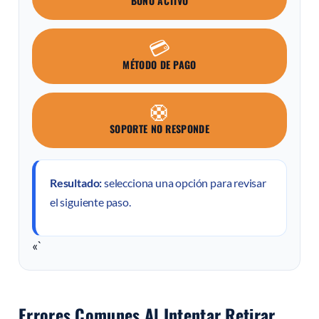
BONO ACTIVO
💳
MÉTODO DE PAGO
🛟
SOPORTE NO RESPONDE
Resultado:
selecciona una opción para revisar
el siguiente paso.
«`
Errores Comunes Al Intentar Retirar