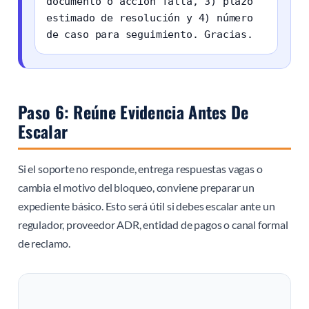
documento o acción falta, 3) plazo
estimado de resolución y 4) número
de caso para seguimiento. Gracias.
Paso 6: Reúne Evidencia Antes De
Escalar
Si el soporte no responde, entrega respuestas vagas o
cambia el motivo del bloqueo, conviene preparar un
expediente básico. Esto será útil si debes escalar ante un
regulador, proveedor ADR, entidad de pagos o canal formal
de reclamo.