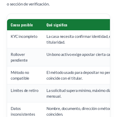
o sección de verificación.
Causa posible
Qué significa
KYC incompleto
La casa necesita confirmar identidad, edad
titularidad.
Rollover
Un bono activo exige apostar cierta cantid
pendiente
Método no
El método usado para depositar no permite
compatible
coincide con el titular.
Límites de retiro
La solicitud supera mínimo, máximo diario
mensual.
Datos
Nombre, documento, dirección o método d
inconsistentes
coinciden.