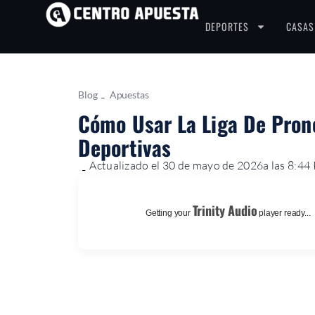
DEPORTES
CASAS
Blog
-
Apuestas
Cómo Usar La Liga De Pronó
Deportivas
Actualizado el 30 de mayo de 2026
a las 8:44
-
Trinity Audio
Getting your
player ready...