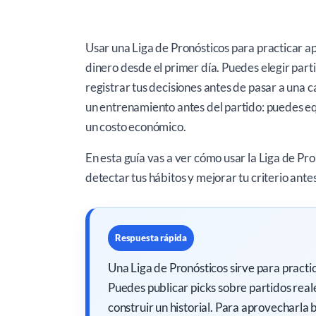
Usar una Liga de Pronósticos para practicar a
dinero desde el primer día. Puedes elegir part
registrar tus decisiones antes de pasar a una 
un entrenamiento antes del partido: puedes equ
un costo económico.
En esta guía vas a ver cómo usar la Liga de P
detectar tus hábitos y mejorar tu criterio ante
Respuesta rápida
Una Liga de Pronósticos sirve para practi
Puedes publicar picks sobre partidos real
construir un historial. Para aprovecharla b