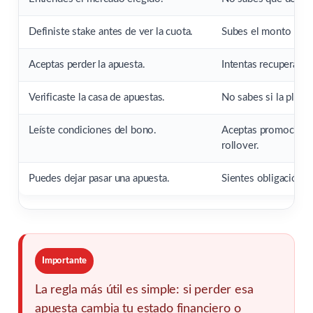
Definiste stake antes de ver la cuota.
Subes el monto por
Aceptas perder la apuesta.
Intentas recuperar p
Verificaste la casa de apuestas.
No sabes si la plataf
Leíste condiciones del bono.
Aceptas promocione
rollover.
Puedes dejar pasar una apuesta.
Sientes obligación d
Importante
La regla más útil es simple: si perder esa
apuesta cambia tu estado financiero o