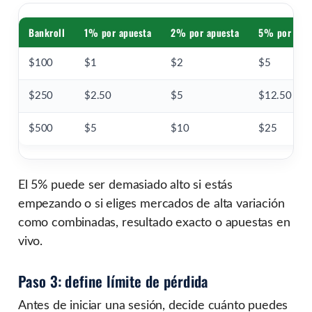
Bankroll
1% por apuesta
2% por apuesta
5% por apue
$100
$1
$2
$5
$250
$2.50
$5
$12.50
$500
$5
$10
$25
El 5% puede ser demasiado alto si estás
empezando o si eliges mercados de alta variación
como combinadas, resultado exacto o apuestas en
vivo.
Paso 3: define límite de pérdida
Antes de iniciar una sesión, decide cuánto puedes