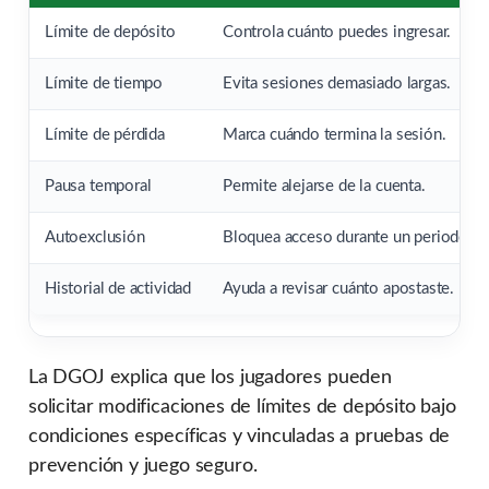
Límite de depósito
Controla cuánto puedes ingresar.
Límite de tiempo
Evita sesiones demasiado largas.
Límite de pérdida
Marca cuándo termina la sesión.
Pausa temporal
Permite alejarse de la cuenta.
Autoexclusión
Bloquea acceso durante un periodo.
Historial de actividad
Ayuda a revisar cuánto apostaste.
La DGOJ explica que los jugadores pueden
solicitar modificaciones de límites de depósito bajo
condiciones específicas y vinculadas a pruebas de
prevención y juego seguro.