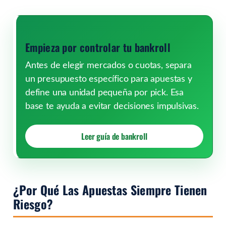
Empieza por controlar tu bankroll
Antes de elegir mercados o cuotas, separa
un presupuesto específico para apuestas y
define una unidad pequeña por pick. Esa
base te ayuda a evitar decisiones impulsivas.
Leer guía de bankroll
¿Por Qué Las Apuestas Siempre Tienen
Riesgo?