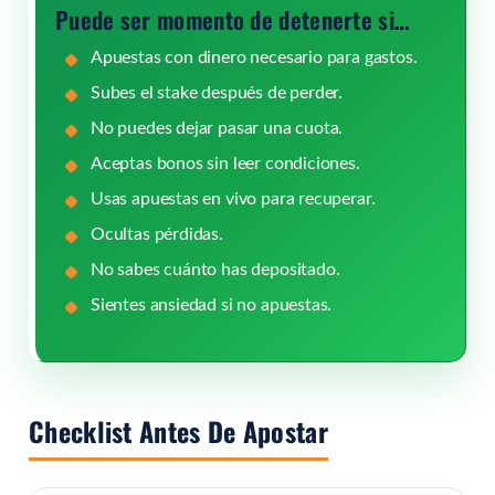
Puede ser momento de detenerte si…
Apuestas con dinero necesario para gastos.
Subes el stake después de perder.
No puedes dejar pasar una cuota.
Aceptas bonos sin leer condiciones.
Usas apuestas en vivo para recuperar.
Ocultas pérdidas.
No sabes cuánto has depositado.
Sientes ansiedad si no apuestas.
Checklist Antes De Apostar