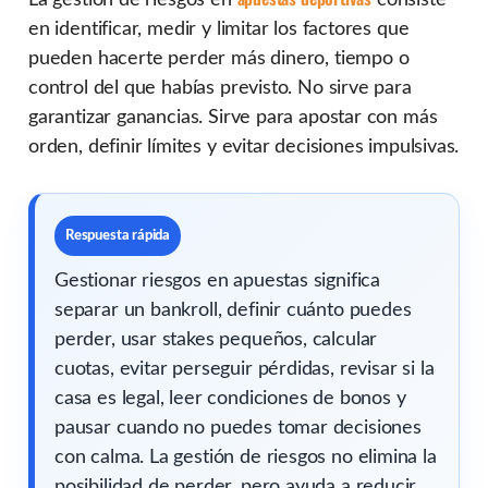
La gestión de riesgos en
consiste
en identificar, medir y limitar los factores que
pueden hacerte perder más dinero, tiempo o
control del que habías previsto. No sirve para
garantizar ganancias. Sirve para apostar con más
orden, definir límites y evitar decisiones impulsivas.
Respuesta rápida
Gestionar riesgos en apuestas significa
separar un bankroll, definir cuánto puedes
perder, usar stakes pequeños, calcular
cuotas, evitar perseguir pérdidas, revisar si la
casa es legal, leer condiciones de bonos y
pausar cuando no puedes tomar decisiones
con calma. La gestión de riesgos no elimina la
posibilidad de perder, pero ayuda a reducir