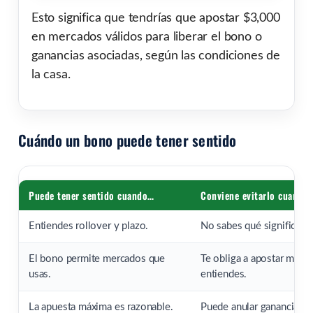
Esto significa que tendrías que apostar $3,000
en mercados válidos para liberar el bono o
ganancias asociadas, según las condiciones de
la casa.
Cuándo un bono puede tener sentido
Puede tener sentido cuando…
Conviene evitarlo cuando
Entiendes rollover y plazo.
No sabes qué significa ro
El bono permite mercados que
Te obliga a apostar merc
usas.
entiendes.
La apuesta máxima es razonable.
Puede anular ganancias po