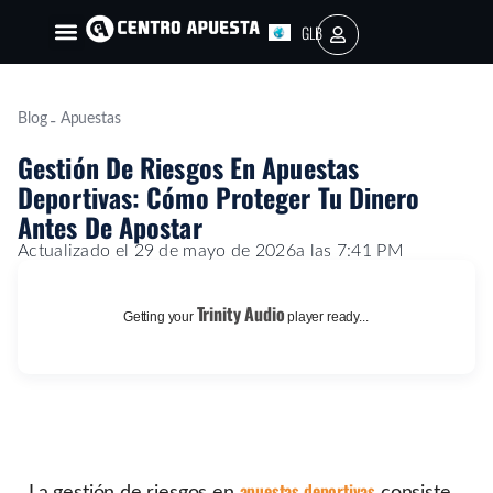
GLB
AR
Blog
Apuestas
-
Gestión De Riesgos En Apuestas
Deportivas: Cómo Proteger Tu Dinero
Antes De Apostar
Actualizado el 29 de mayo de 2026
a las 7:41 PM
Trinity Audio
Getting your
player ready...
apuestas deportivas