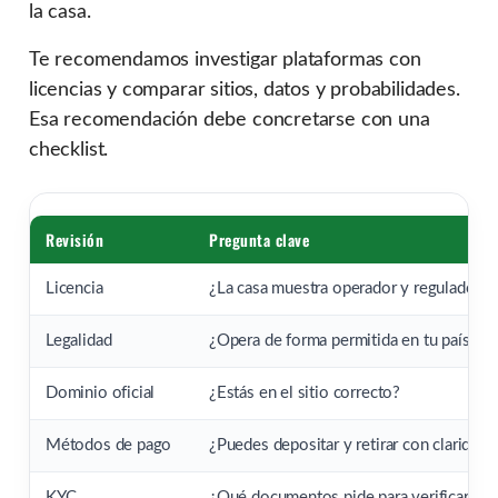
la casa.
Te recomendamos investigar plataformas con
licencias y comparar sitios, datos y probabilidades.
Esa recomendación debe concretarse con una
checklist.
Revisión
Pregunta clave
Licencia
¿La casa muestra operador y regulador?
Legalidad
¿Opera de forma permitida en tu país?
Dominio oficial
¿Estás en el sitio correcto?
Métodos de pago
¿Puedes depositar y retirar con claridad?
KYC
¿Qué documentos pide para verificar cue