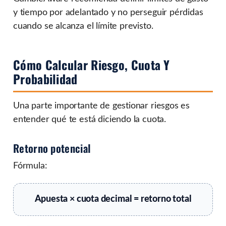
y tiempo por adelantado y no perseguir pérdidas
cuando se alcanza el límite previsto.
Cómo Calcular Riesgo, Cuota Y
Probabilidad
Una parte importante de gestionar riesgos es
entender qué te está diciendo la cuota.
Retorno potencial
Fórmula:
Apuesta × cuota decimal = retorno total