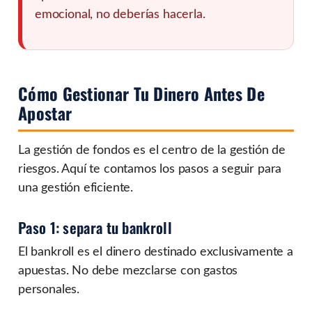
emocional, no deberías hacerla.
Cómo Gestionar Tu Dinero Antes De
Apostar
La gestión de fondos es el centro de la gestión de
riesgos. Aquí te contamos los pasos a seguir para
una gestión eficiente.
Paso 1: separa tu bankroll
El bankroll es el dinero destinado exclusivamente a
apuestas. No debe mezclarse con gastos
personales.