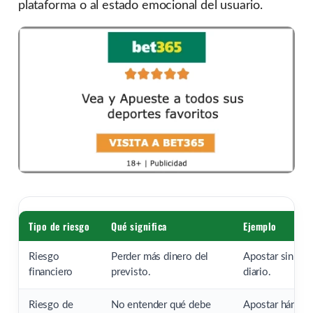
plataforma o al estado emocional del usuario.
Tipo de riesgo
Qué significa
Ejemplo
Riesgo
Perder más dinero del
Apostar sin lími
financiero
previsto.
diario.
Riesgo de
No entender qué debe
Apostar hándic