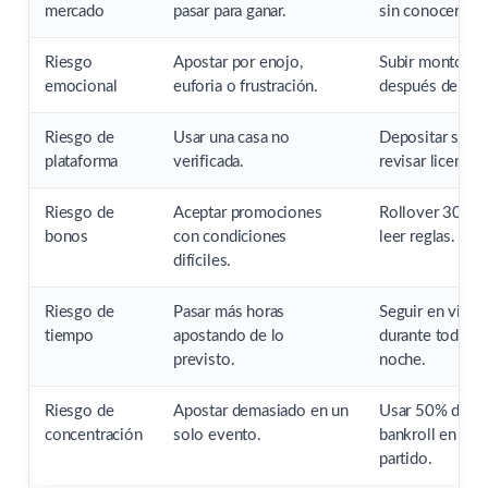
mercado
pasar para ganar.
sin conocer reg
Riesgo
Apostar por enojo,
Subir monto
emocional
euforia o frustración.
después de perd
Riesgo de
Usar una casa no
Depositar sin
plataforma
verificada.
revisar licencia.
Riesgo de
Aceptar promociones
Rollover 30x si
bonos
con condiciones
leer reglas.
difíciles.
Riesgo de
Pasar más horas
Seguir en vivo
tiempo
apostando de lo
durante toda la
previsto.
noche.
Riesgo de
Apostar demasiado en un
Usar 50% del
concentración
solo evento.
bankroll en un
partido.