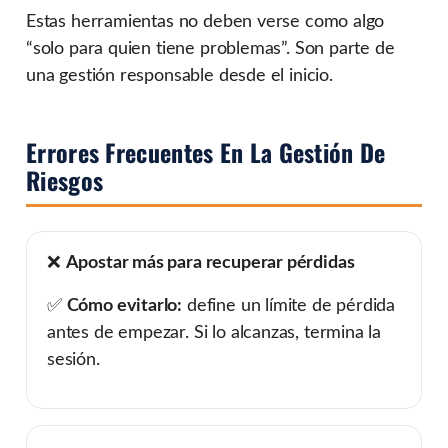
Estas herramientas no deben verse como algo
“solo para quien tiene problemas”. Son parte de
una gestión responsable desde el inicio.
Errores Frecuentes En La Gestión De
Riesgos
❌
Apostar más para recuperar pérdidas
✅
Cómo evitarlo:
define un límite de pérdida
antes de empezar. Si lo alcanzas, termina la
sesión.