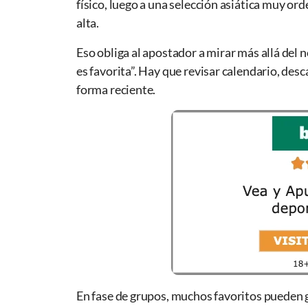
físico, luego a una selección asiática muy o
alta.
Eso obliga al apostador a mirar más allá del 
es favorita”. Hay que revisar calendario, desc
forma reciente.
En fase de grupos, muchos favoritos pueden ga