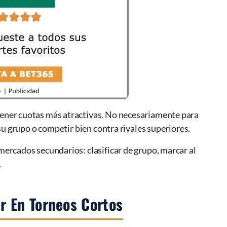
tener cuotas más atractivas. No necesariamente para
r su grupo o competir bien contra rivales superiores.
mercados secundarios: clasificar de grupo, marcar al
.
r En Torneos Cortos