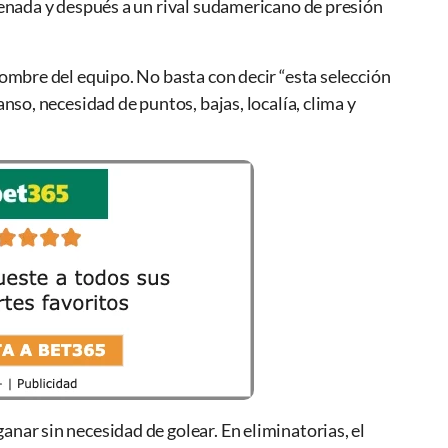
rdenada y después a un rival sudamericano de presión
nombre del equipo. No basta con decir “esta selección
anso, necesidad de puntos, bajas, localía, clima y
nar sin necesidad de golear. En eliminatorias, el