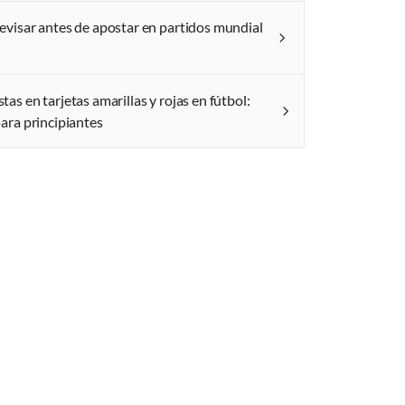
evisar antes de apostar en partidos mundial
as en tarjetas amarillas y rojas en fútbol:
para principiantes