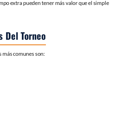
iempo extra pueden tener más valor que el simple
s Del Torneo
os más comunes son: