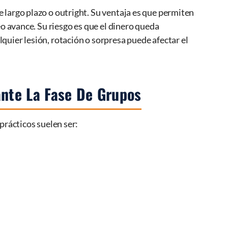
largo plazo o outright. Su ventaja es que permiten
o avance. Su riesgo es que el dinero queda
uier lesión, rotación o sorpresa puede afectar el
nte La Fase De Grupos
prácticos suelen ser: