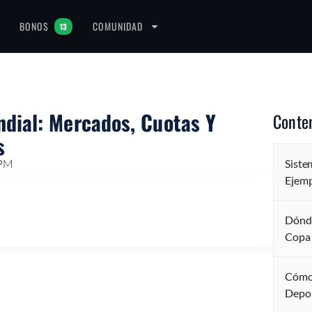
BONOS
COMUNIDAD
13
ndial: Mercados, Cuotas Y
Conte
s
 PM
Siste
Ejemp
Dónde
Copa
Cómo 
Depor